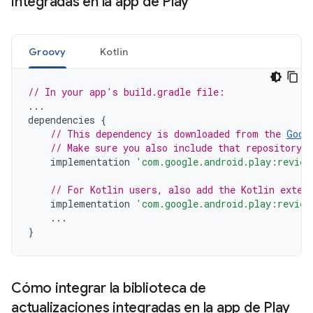
integradas en la app de Play
Groovy
Kotlin
// In your app's build.gradle file:
...
dependencies
{
// This dependency is downloaded from the 
Goog
// Make sure you also include that repository 
implementation
'com.google.android.play:review
// For Kotlin users, also add the Kotlin exten
implementation
'com.google.android.play:review
...
}
Cómo integrar la biblioteca de
actualizaciones integradas en la app de Play