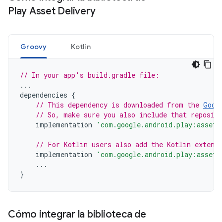
Play Asset Delivery
Groovy
Kotlin
// In your app's build.gradle file:
...
dependencies
{
// This dependency is downloaded from the 
Goog
// So, make sure you also include that reposit
implementation
'com.google.android.play:asset-
// For Kotlin users also add the Kotlin extens
implementation
'com.google.android.play:asset-
...
}
Cómo integrar la biblioteca de