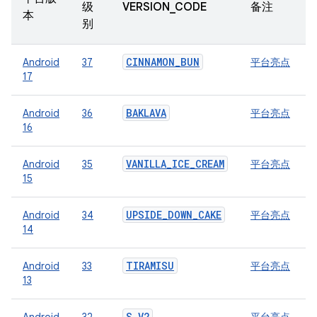
级
VERSION_CODE
备注
本
别
CINNAMON_BUN
Android
37
平台亮点
17
BAKLAVA
Android
36
平台亮点
16
VANILLA_ICE_CREAM
Android
35
平台亮点
15
UPSIDE_DOWN_CAKE
Android
34
平台亮点
14
TIRAMISU
Android
33
平台亮点
13
S_V2