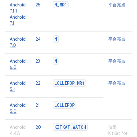
N
_
MR1
Android
25
平台亮点
7.1.1
Android
7.1
N
Android
24
平台亮点
7.0
M
Android
23
平台亮点
6.0
LOLLIPOP
_
MR1
Android
22
平台亮点
5.1
LOLLIPOP
Android
21
5.0
KITKAT
_
WATCH
Android
20
仅限
4.4W
KitKat for