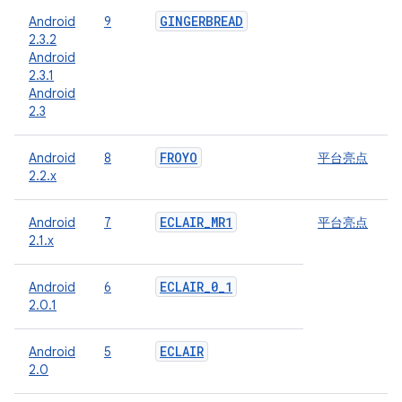
GINGERBREAD
Android
9
2.3.2
Android
2.3.1
Android
2.3
FROYO
Android
8
平台亮点
2.2.x
ECLAIR
_
MR1
Android
7
平台亮点
2.1.x
ECLAIR
_
0
_
1
Android
6
2.0.1
ECLAIR
Android
5
2.0