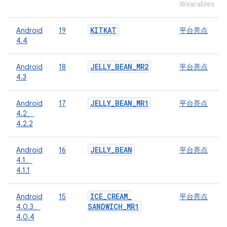
Wearables
KITKAT
Android
19
平台亮点
4.4
JELLY
_
BEAN
_
MR2
Android
18
平台亮点
4.3
JELLY
_
BEAN
_
MR1
Android
17
平台亮点
4.2、
4.2.2
JELLY
_
BEAN
Android
16
平台亮点
4.1、
4.1.1
ICE
_
CREAM
_
Android
15
平台亮点
SANDWICH
_
MR1
4.0.3、
4.0.4