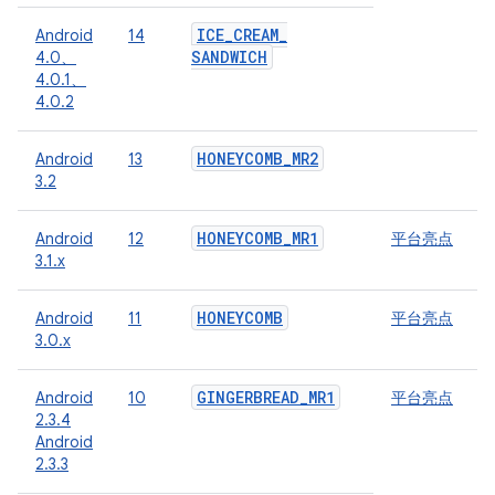
ICE
_
CREAM
_
Android
14
SANDWICH
4.0、
4.0.1、
4.0.2
HONEYCOMB
_
MR2
Android
13
3.2
HONEYCOMB
_
MR1
Android
12
平台亮点
3.1.x
HONEYCOMB
Android
11
平台亮点
3.0.x
GINGERBREAD
_
MR1
Android
10
平台亮点
2.3.4
Android
2.3.3