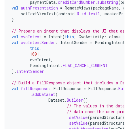
paymentData
.
creditCardNumber
.
substring
(
pay
val
authPresentation
=
RemoteViews
(
packageName
,
an
setTextViewText
(
android
.
R
.
id
.
text1
,
maskedPres
}
// Prepare an intent that displays the UI that ask
val
cvcIntent
=
Intent
(
this
,
CvcActivity
::
class
.
ja
val
cvcIntentSender
:
IntentSender
=
PendingIntent
.
this
,
1001
,
cvcIntent
,
PendingIntent
.
FLAG_CANCEL_CURRENT
).
intentSender
// Build a FillResponse object that includes a Dat
val
fillResponse
:
FillResponse
=
FillResponse
.
Buil
.
addDataset
(
Dataset
.
Builder
()
// The values in the datas
// data once the user provi
.
setValue
(
parsedStructure
.
.
setValue
(
parsedStructure
.
.
setAuthentication
(
cvcInte