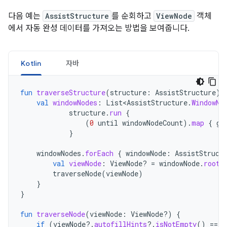
다음 예는
AssistStructure
를 순회하고
ViewNode
객체
에서 자동 완성 데이터를 가져오는 방법을 보여줍니다.
Kotlin
자바
fun
traverseStructure
(
structure
:
AssistStructure
)
val
windowNodes
:
List<AssistStructure
.
WindowNo
structure
.
run
{
(
0
until
windowNodeCount
).
map
{
ge
}
windowNodes
.
forEach
{
windowNode
:
AssistStruct
val
viewNode
:
ViewNode? 
=
windowNode
.
rootV
traverseNode
(
viewNode
)
}
}
fun
traverseNode
(
viewNode
:
ViewNode?)
{
if
(
viewNode
?.
autofillHints
?.
isNotEmpty
()
==
t