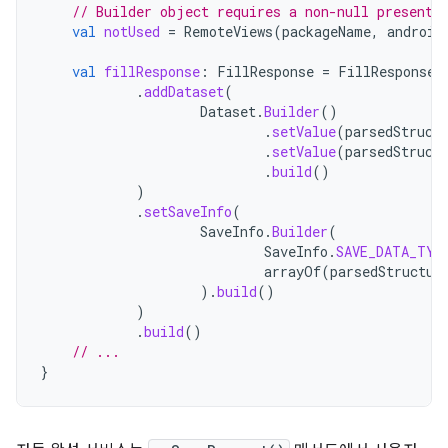
// Builder object requires a non-null presenta
val
notUsed
=
RemoteViews
(
packageName
,
android
val
fillResponse
:
FillResponse
=
FillResponse
.
.
addDataset
(
Dataset
.
Builder
()
.
setValue
(
parsedStruct
.
setValue
(
parsedStruct
.
build
()
)
.
setSaveInfo
(
SaveInfo
.
Builder
(
SaveInfo
.
SAVE_DATA_TYP
arrayOf
(
parsedStructur
).
build
()
)
.
build
()
// ...
}