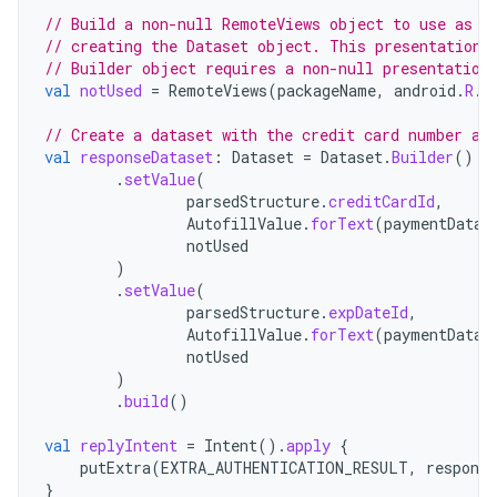
// Build a non-null RemoteViews object to use as t
// creating the Dataset object. This presentation 
// Builder object requires a non-null presentation
val
notUsed
=
RemoteViews
(
packageName
,
android
.
R
.
l
// Create a dataset with the credit card number an
val
responseDataset
:
Dataset
=
Dataset
.
Builder
()
.
setValue
(
parsedStructure
.
creditCardId
,
AutofillValue
.
forText
(
paymentData
.
notUsed
)
.
setValue
(
parsedStructure
.
expDateId
,
AutofillValue
.
forText
(
paymentData
.
notUsed
)
.
build
()
val
replyIntent
=
Intent
().
apply
{
putExtra
(
EXTRA_AUTHENTICATION_RESULT
,
response
}