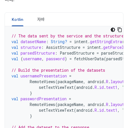
Kotlin
자바
// The data sent by the service and the structure 
val
datasetName
:
String?
=
intent
.
getStringExtra
(
M
val
structure
:
AssistStructure
=
intent
.
getParcela
val
parsedStructure
:
ParsedStructure
=
parseStruct
val
(
username
,
password
)
=
fetchUserData
(
parsedStr
// Build the presentation of the datasets
val
usernamePresentation
=
RemoteViews
(
packageName
,
android
.
R
.
layout
.
setTextViewText
(
android
.
R
.
id
.
text1
,
"m
}
val
passwordPresentation
=
RemoteViews
(
packageName
,
android
.
R
.
layout
.
setTextViewText
(
android
.
R
.
id
.
text1
,
"P
}
// Add the dataset to the response