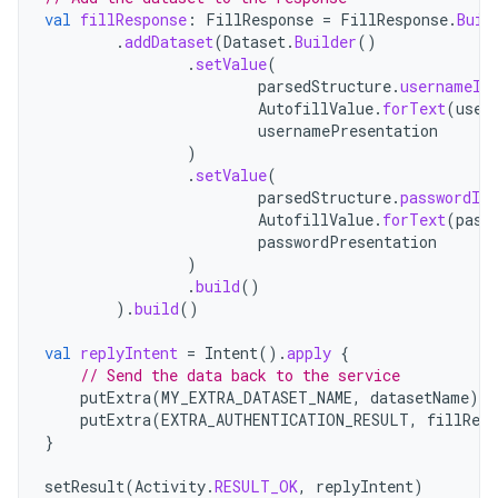
val
fillResponse
:
FillResponse
=
FillResponse
.
Buil
.
addDataset
(
Dataset
.
Builder
()
.
setValue
(
parsedStructure
.
usernameId
AutofillValue
.
forText
(
user
usernamePresentation
)
.
setValue
(
parsedStructure
.
passwordId
,
AutofillValue
.
forText
(
pass
passwordPresentation
)
.
build
()
).
build
()
val
replyIntent
=
Intent
().
apply
{
// Send the data back to the service
putExtra
(
MY_EXTRA_DATASET_NAME
,
datasetName
)
putExtra
(
EXTRA_AUTHENTICATION_RESULT
,
fillResp
}
setResult
(
Activity
.
RESULT_OK
,
replyIntent
)