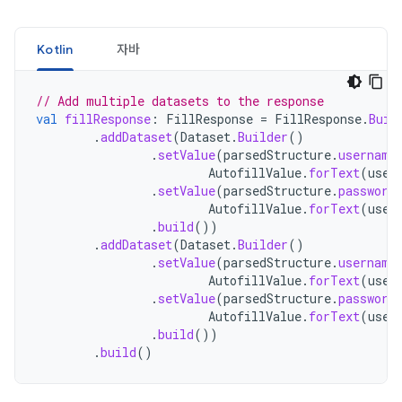
Kotlin
자바
// Add multiple datasets to the response
val
fillResponse
:
FillResponse
=
FillResponse
.
Buil
.
addDataset
(
Dataset
.
Builder
()
.
setValue
(
parsedStructure
.
username
AutofillValue
.
forText
(
user
.
setValue
(
parsedStructure
.
password
AutofillValue
.
forText
(
user
.
build
())
.
addDataset
(
Dataset
.
Builder
()
.
setValue
(
parsedStructure
.
username
AutofillValue
.
forText
(
user
.
setValue
(
parsedStructure
.
password
AutofillValue
.
forText
(
user
.
build
())
.
build
()