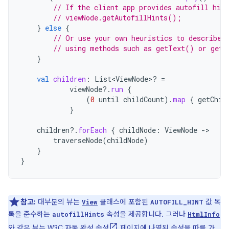
// If the client app provides autofill hin
// viewNode.getAutofillHints();
}
else
{
// Or use your own heuristics to describe 
// using methods such as getText() or getH
}
val
children
:
List<ViewNode>? 
=
viewNode
?.
run
{
(
0
until
childCount
).
map
{
getChil
}
children
?.
forEach
{
childNode
:
ViewNode
-
traverseNode
(
childNode
)
}
}
참고:
대부분의 뷰는
클래스에 포함된
값 목
View
AUTOFILL_HINT
록을 준수하는
속성을 제공합니다. 그러나
autofillHints
HtmlInfo
와 같은 뷰는
W3C 자동 완성 속성
페이지에 나열된 속성을 따를 가