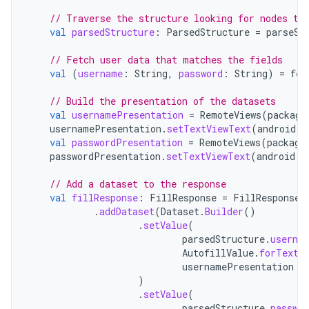
// Traverse the structure looking for nodes to
val
parsedStructure
:
ParsedStructure
=
parseSt
// Fetch user data that matches the fields
val
(
username
:
String
,
password
:
String
)
=
fet
// Build the presentation of the datasets
val
usernamePresentation
=
RemoteViews
(
package
usernamePresentation
.
setTextViewText
(
android
.
R
val
passwordPresentation
=
RemoteViews
(
package
passwordPresentation
.
setTextViewText
(
android
.
R
// Add a dataset to the response
val
fillResponse
:
FillResponse
=
FillResponse
.
.
addDataset
(
Dataset
.
Builder
()
.
setValue
(
parsedStructure
.
userna
AutofillValue
.
forText
(
usernamePresentation
)
.
setValue
(
parsedStructure
.
passwor