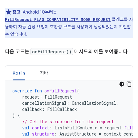
참고:
Android 10부터는
플래그를 사
FillRequest.FLAG_COMPATIBILITY_MODE_REQUEST
용하여 자동 완성 요청이 호환성 모드를 사용하여 생성되었는지 확인할
수 있습니다.
다음 코드는
onFillRequest()
메서드의 예를 보여줍니다.
Kotlin
자바
override
fun
onFillRequest
(
request
:
FillRequest
,
cancellationSignal
:
CancellationSignal
,
callback
:
FillCallback
)
{
// Get the structure from the request
val
context
:
List<FillContext>
=
request
.
fillC
val
structure
:
AssistStructure
=
context
[
conte