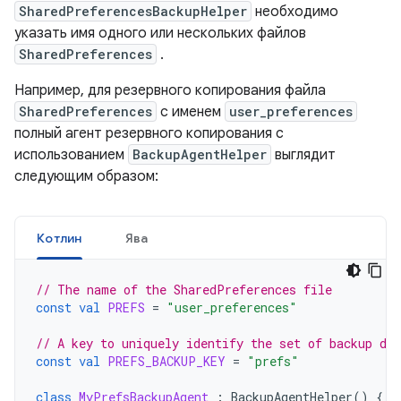
SharedPreferencesBackupHelper
необходимо
указать имя одного или нескольких файлов
SharedPreferences
.
Например, для резервного копирования файла
SharedPreferences
с именем
user_preferences
полный агент резервного копирования с
использованием
BackupAgentHelper
выглядит
следующим образом:
Котлин
Ява
// The name of the SharedPreferences file
const
val
PREFS
=
"user_preferences"
// A key to uniquely identify the set of backup dat
const
val
PREFS_BACKUP_KEY
=
"prefs"
class
MyPrefsBackupAgent
:
BackupAgentHelper
()
{