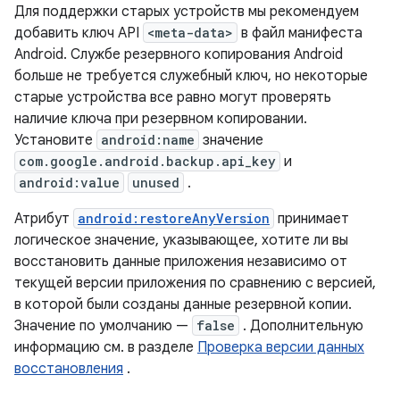
Для поддержки старых устройств мы рекомендуем
добавить ключ API
<meta-data>
в файл манифеста
Android. Службе резервного копирования Android
больше не требуется служебный ключ, но некоторые
старые устройства все равно могут проверять
наличие ключа при резервном копировании.
Установите
android:name
значение
com.google.android.backup.api_key
и
android:value
unused
.
Атрибут
android:restoreAnyVersion
принимает
логическое значение, указывающее, хотите ли вы
восстановить данные приложения независимо от
текущей версии приложения по сравнению с версией,
в которой были созданы данные резервной копии.
Значение по умолчанию —
false
. Дополнительную
информацию см. в разделе
Проверка версии данных
восстановления
.