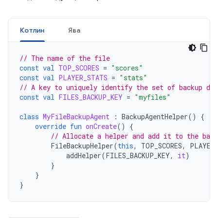
Котлин
Ява
// The name of the file
const
val
TOP_SCORES
=
"scores"
const
val
PLAYER_STATS
=
"stats"
// A key to uniquely identify the set of backup dat
const
val
FILES_BACKUP_KEY
=
"myfiles"
class
MyFileBackupAgent
:
BackupAgentHelper
()
{
override
fun
onCreate
()
{
// Allocate a helper and add it to the back
FileBackupHelper
(
this
,
TOP_SCORES
,
PLAYER
addHelper
(
FILES_BACKUP_KEY
,
it
)
}
}
}