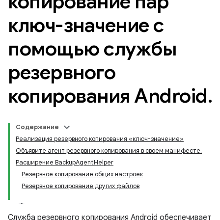
копирование пар
ключ-значение с
помощью службы
резервного
копирования Android
.
Содержание
Реализация резервного копирования «ключ-значение»
Объявите агент резервного копирования в своем манифесте.
Расширение BackupAgentHelper
Резервное копирование общих настроек
Резервное копирование других файлов
Служба резервного копирования Android обеспечивает