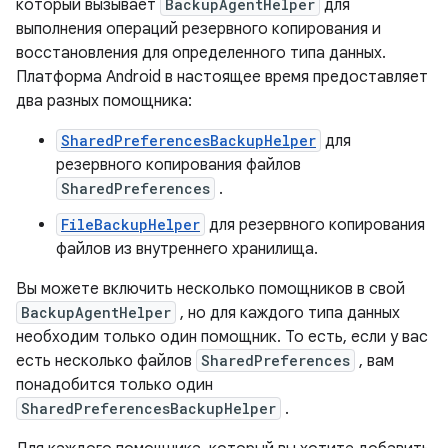
который вызывает
BackupAgentHelper
для
выполнения операций резервного копирования и
восстановления для определенного типа данных.
Платформа Android в настоящее время предоставляет
два разных помощника:
SharedPreferencesBackupHelper
для
резервного копирования файлов
SharedPreferences
.
FileBackupHelper
для резервного копирования
файлов из внутреннего хранилища.
Вы можете включить несколько помощников в свой
BackupAgentHelper
, но для каждого типа данных
необходим только один помощник. То есть, если у вас
есть несколько файлов
SharedPreferences
, вам
понадобится только один
SharedPreferencesBackupHelper
.