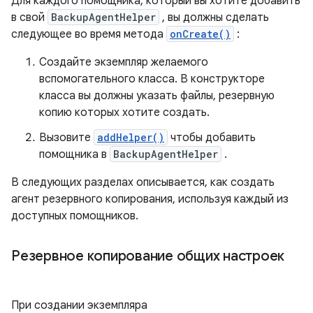
Для каждого помощника, который вы хотите добавить
в свой
BackupAgentHelper
, вы должны сделать
следующее во время метода
onCreate()
:
Создайте экземпляр желаемого
вспомогательного класса. В конструкторе
класса вы должны указать файлы, резервную
копию которых хотите создать.
Вызовите
addHelper()
чтобы добавить
помощника в
BackupAgentHelper
.
В следующих разделах описывается, как создать
агент резервного копирования, используя каждый из
доступных помощников.
Резервное копирование общих настроек
При создании экземпляра