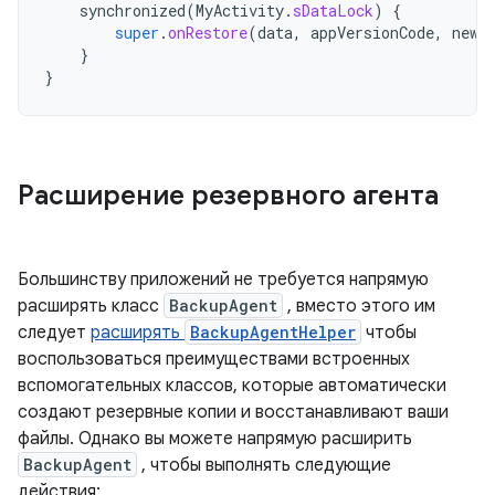
synchronized
(
MyActivity
.
sDataLock
)
{
super
.
onRestore
(
data
,
appVersionCode
,
newS
}
}
Расширение резервного агента
Большинству приложений не требуется напрямую
расширять класс
BackupAgent
, вместо этого им
следует
расширять
BackupAgentHelper
чтобы
воспользоваться преимуществами встроенных
вспомогательных классов, которые автоматически
создают резервные копии и восстанавливают ваши
файлы. Однако вы можете напрямую расширить
BackupAgent
, чтобы выполнять следующие
действия: