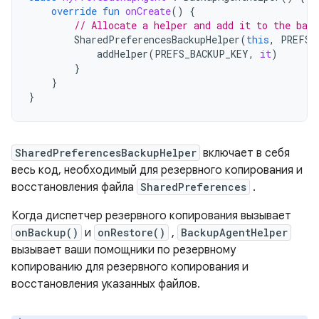
override
fun
onCreate
()
{
// Allocate a helper and add it to the back
SharedPreferencesBackupHelper
(
this
,
PREFS
)
addHelper
(
PREFS_BACKUP_KEY
,
it
)
}
}
}
SharedPreferencesBackupHelper
включает в себя
весь код, необходимый для резервного копирования и
восстановления файла
SharedPreferences
.
Когда диспетчер резервного копирования вызывает
onBackup()
и
onRestore()
,
BackupAgentHelper
вызывает ваши помощники по резервному
копированию для резервного копирования и
восстановления указанных файлов.