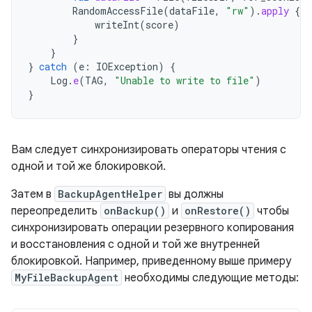
RandomAccessFile
(
dataFile
,
"rw"
).
apply
{
writeInt
(
score
)
}
}
}
catch
(
e
:
IOException
)
{
Log
.
e
(
TAG
,
"Unable to write to file"
)
}
Вам следует синхронизировать операторы чтения с
одной и той же блокировкой.
Затем в
BackupAgentHelper
вы должны
переопределить
onBackup()
и
onRestore()
чтобы
синхронизировать операции резервного копирования
и восстановления с одной и той же внутренней
блокировкой. Например, приведенному выше примеру
MyFileBackupAgent
необходимы следующие методы: