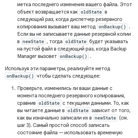
метка последнего изменения вашего файла. Этот
объект возвращается как
oldState
в
следующий раз, когда диспетчер резервного
копирования вызывает ваш метод
onBackup()
.
Если вы не записываете данные резервной копии
в
newState
, тогда
oldState
будет указывать
на пустой файл в следующий раз, когда Backup
Manager вызовет
onBackup()
.
Используя эти параметры, реализуйте метод
onBackup()
чтобы сделать следующее:
Проверьте, изменились ли ваши данные с
момента последнего резервного копирования,
сравнив
oldState
с текущими данными. То, как
вы читаете данные в
oldState
зависит от того,
как вы изначально записали их в
newState
(см.
шаг 3). Самый простой способ записать
состояние файла — использовать временную