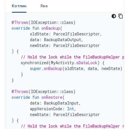
Котлин
Ява
@Throws
(
IOException
::
class
)
override
fun
onBackup
(
oldState
:
ParcelFileDescriptor
,
data
:
BackupDataOutput
,
newState
:
ParcelFileDescriptor
)
{
// Hold the lock while the FileBackupHelper pe
synchronized
(
MyActivity
.
sDataLock
)
{
super
.
onBackup
(
oldState
,
data
,
newState
)
}
}
@Throws
(
IOException
::
class
)
override
fun
onRestore
(
data
:
BackupDataInput
,
appVersionCode
:
Int
,
newState
:
ParcelFileDescriptor
)
{
// Hold the lock while the FileBackupHelper re