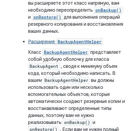
вы расширяете этот класс напрямую, вам
необходимо переопределить
onBackup()
и
onRestore()
для выполнения операций
резервного копирования и восстановления
ваших данных.
Расширение
BackupAgentHelper
Класс
BackupAgentHelper
представляет
собой удобную оболочку для класса
BackupAgent
, сводя к минимуму объем
кода, который необходимо написать. В
вашем
BackupAgentHelper
вы должны
использовать один или несколько
вспомогательных объектов, которые
автоматически создают резервные копии и
восстанавливают определенные типы
данных, поэтому вам не нужно
реализовывать
onBackup()
и
onRestore()
. Если вам не нужен полный