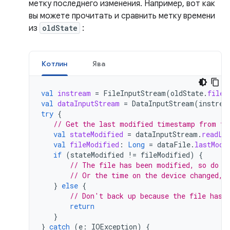
метку последнего изменения. Например, вот как
вы можете прочитать и сравнить метку времени
из
oldState
:
Котлин
Ява
val
instream
=
FileInputStream
(
oldState
.
fileD
val
dataInputStream
=
DataInputStream
(
instrea
try
{
// Get the last modified timestamp from th
val
stateModified
=
dataInputStream
.
readLo
val
fileModified
:
Long
=
dataFile
.
lastModi
if
(
stateModified
!=
fileModified
)
{
// The file has been modified, so do a
// Or the time on the device changed, 
}
else
{
// Don't back up because the file hasn
return
}
}
catch
(
e
:
IOException
)
{