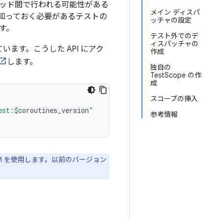
ッド間で行われる可能性がある
メイン ディスパ
、知っておく必要があるテストの
ッチャの設定
す。
テスト外でのデ
ィスパッチャの
ます。こうした API にアク
作成
します。
独自の
TestScope の作
成
スコープの挿入
est:
$
coroutines_version
"
参考情報
ト API を使用します。以前のバージョン