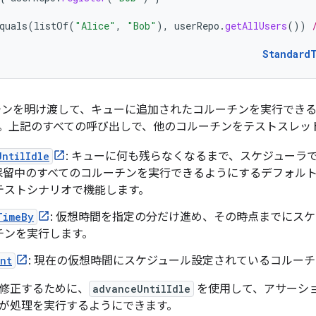
quals
(
listOf
(
"Alice"
,
"Bob"
),
userRepo
.
getAllUsers
())
Standard
チンを明け渡して、キューに追加されたコルーチンを実行でき
。上記のすべての呼び出しで、他のコルーチンをテストスレッ
UntilIdle
: キューに何も残らなくなるまで、スケジューラ
保留中のすべてのコルーチンを実行できるようにするデフォル
テストシナリオで機能します。
TimeBy
: 仮想時間を指定の分だけ進め、その時点までにス
チンを実行します。
nt
: 現在の仮想時間にスケジュール設定されているコルー
修正するために、
advanceUntilIdle
を使用して、アサーショ
が処理を実行するようにできます。