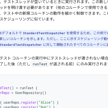
、テストスレッドが空いているときに実行されます。この新し
ッドを明け渡す必要があります（他のコルーチンで使用できる
、テスト中の新規コルーチンの動作を細かく制御できます。こ
スケジューリングに似ています。
はデフォルトで
を使用するため、この例で
StandardTestDispatcher
新しいコルーチンを示します。ただし、ここに示すスケジューリング動
に対して開始されたすべてのコルーチンに
StandardTestDispatcher
テスト コルーチンの実行中にテストスレッドが渡されない場
了した後（ただし
runTest
が返される前）にのみ実行されま
dTest
()
=
runTest
{
rRepo
=
UserRepository
()
{
userRepo
.
register
(
"Alice"
)
}
{
userRepo
.
register
(
"Bob"
)
}