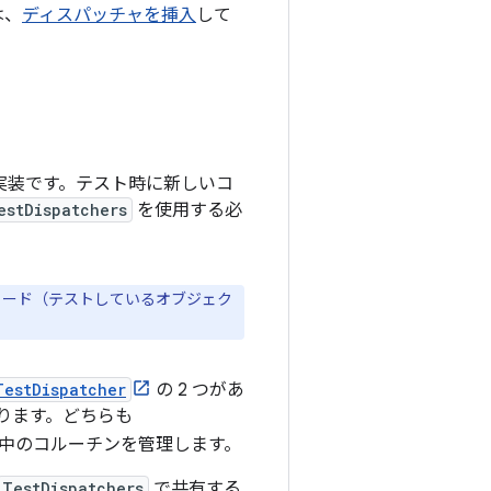
は、
ディスパッチャを挿入
して
実装です。テスト時に新しいコ
estDispatchers
を使用する必
コード（テストしているオブジェク
TestDispatcher
の 2 つがあ
ります。どちらも
中のコルーチンを管理します。
TestDispatchers
で共有する