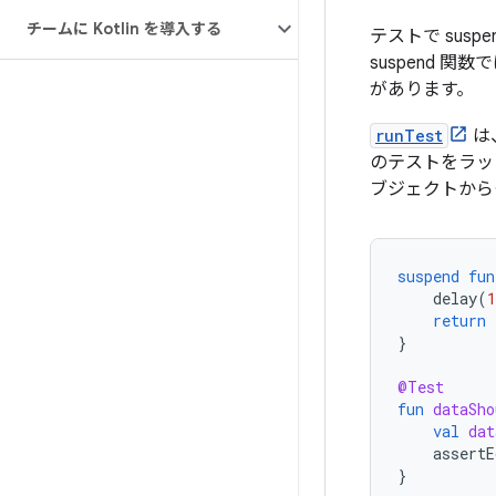
チームに Kotlin を導入する
テストで sus
suspend
があります。
runTest
は
のテストをラッ
ブジェクトから
suspend
fun
delay
(
return
}
@Test
fun
dataSho
val
dat
assertE
}