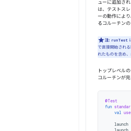
ューに追加され
は、テストスレ
ーの動作により
るコルーチンの
注:
runTest
で直接開始される
れたものを含め、
トップレベルの
コルーチンが完
@Test
fun
standar
val
use
launch
launch