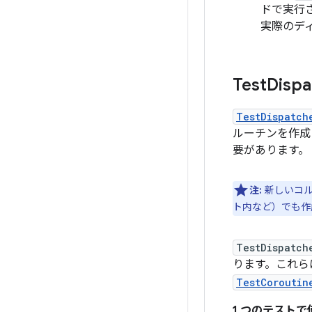
ドで実行
実際のデ
Test
Dispa
TestDispatch
ルーチンを作成
要があります。
注:
新しいコル
ト内など）でも作
TestDispatch
ります。これら
TestCoroutin
1 つのテストで