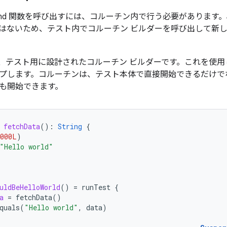
pend 関数を呼び出すには、コルーチン内で行う必要があります。J
 関数ではないため、テスト内でコルーチン ビルダーを呼び出して
、テスト用に設計されたコルーチン ビルダーです。これを使用
プします。コルーチンは、テスト本体で直接開始できるだけで
も開始できます。
fetchData
():
String
{
1000L
)
"Hello world"
uldBeHelloWorld
()
=
runTest
{
a
=
fetchData
()
quals
(
"Hello world"
,
data
)