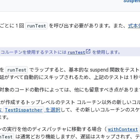
Suspen
とに 1 回
runTest
を呼び出す必要があります。また、
式本
コルーチンを使用するテストには
を使用します。
runTest
ドを
runTest
でラップすると、基本的な suspend 関数をテ
延がすべて自動的にスキップされるため、上記のテストは 1 
対象のコードの動作によっては、他にも留意すべき点がありま
が作成するトップレベルのテスト コルーチン以外の新しいコ
な
TestDispatcher
を選択
して、その新しいコルーチンのスケ
ます。
ンの実行を他のディスパッチャに移動する場合（
withContext
nTest
は通常どおり機能しますが、遅延はスキップされず、テ