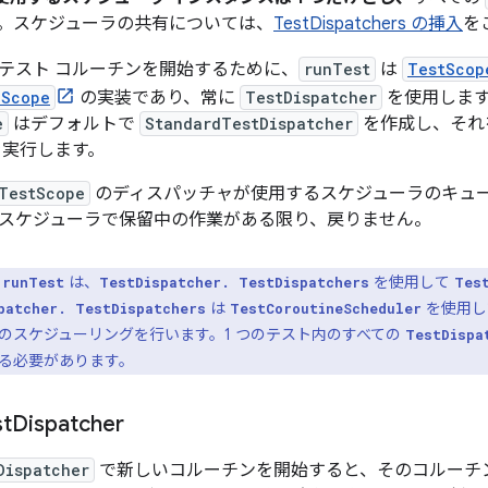
。スケジューラの共有については、
TestDispatchers の挿入
を
テスト コルーチンを開始するために、
runTest
は
TestScop
eScope
の実装であり、常に
TestDispatcher
を使用します
e
はデフォルトで
StandardTestDispatcher
を作成し、それ
を実行します。
TestScope
のディスパッチャが使用するスケジューラのキュ
スケジューラで保留中の作業がある限り、戻りません。
は、
を使用して
runTest
TestDispatcher. TestDispatchers
Tes
は
を使用し
patcher. TestDispatchers
TestCoroutineScheduler
のスケジューリングを行います。1 つのテスト内のすべての
TestDispa
る必要があります。
st
Dispatcher
Dispatcher
で新しいコルーチンを開始すると、そのコルーチ