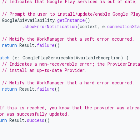
// Indicates that Google Play services is out of date, 
// Prompt the user to install/update/enable Google Pla
GoogleApiAvailability
.
getInstance
()
.
showErrorNotification
(
context
,
e
.
connectionSta
// Notify the WorkManager that a soft error occurred.
return
Result
.
failure
()
atch
(
e
:
GooglePlayServicesNotAvailableException
)
{
// Indicates a non-recoverable error; the ProviderInst
// install an up-to-date Provider.
// Notify the WorkManager that a hard error occurred.
return
Result
.
failure
()
If this is reached, you know that the provider was alrea
or was successfully updated.
urn
Result
.
success
()