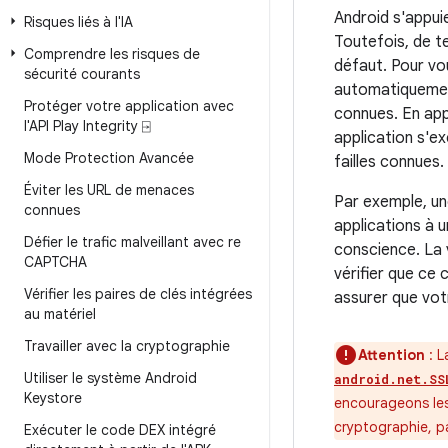
Android s'appui
Risques liés à l'IA
Toutefois, de t
Comprendre les risques de
défaut. Pour vou
sécurité courants
automatiquement 
Protéger votre application avec
connues. En app
l'API Play Integrity ⍈
application s'ex
Mode Protection Avancée
failles connues.
Éviter les URL de menaces
Par exemple, un
connues
applications à u
Défier le trafic malveillant avec re
conscience. La 
CAPTCHA
vérifier que ce 
Vérifier les paires de clés intégrées
assurer que vot
au matériel
Travailler avec la cryptographie
Attention
: L
Utiliser le système Android
android.net.SS
Keystore
encourageons les 
cryptographie, 
Exécuter le code DEX intégré