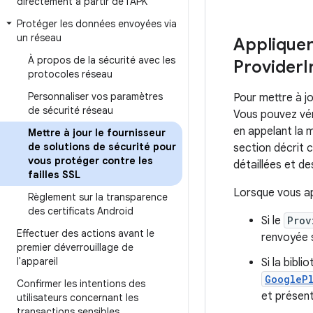
directement à partir de l'APK
Protéger les données envoyées via
un réseau
Appliquer
À propos de la sécurité avec les
Provider
I
protocoles réseau
Personnaliser vos paramètres
Pour mettre à jo
de sécurité réseau
Vous pouvez véri
en appelant la
Mettre à jour le fournisseur
de solutions de sécurité pour
section décrit 
vous protéger contre les
détaillées et d
failles SSL
Lorsque vous a
Règlement sur la transparence
des certificats Android
Si le
Prov
Effectuer des actions avant le
renvoyée 
premier déverrouillage de
l'appareil
Si la bibl
GoogleP
Confirmer les intentions des
et présent
utilisateurs concernant les
transactions sensibles