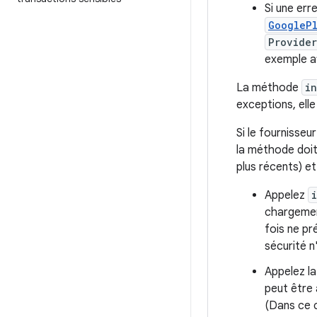
Si une err
GoogleP
Provider
exemple a
La méthode
i
exceptions, elle
Si le fournisseu
la méthode doit
plus récents) et
Appelez
chargement
fois ne pr
sécurité n
Appelez l
peut être 
(Dans ce c