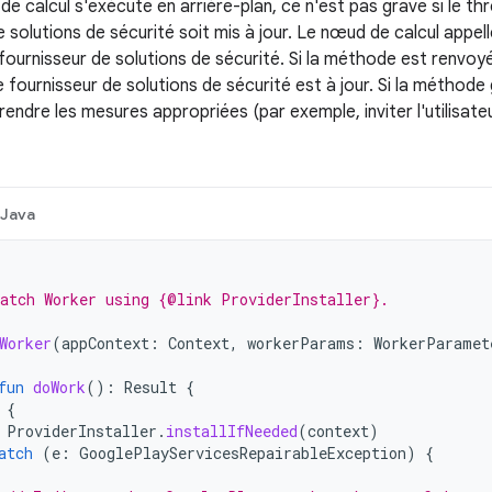
de calcul s'exécute en arrière-plan, ce n'est pas grave si le t
e solutions de sécurité soit mis à jour. Le nœud de calcul appel
e fournisseur de solutions de sécurité. Si la méthode est renv
le fournisseur de solutions de sécurité est à jour. Si la métho
rendre les mesures appropriées (par exemple, inviter l'utilisateu
Java
atch Worker using {@link ProviderInstaller}.
Worker
(
appContext
:
Context
,
workerParams
:
WorkerParamet
fun
doWork
():
Result
{
{
ProviderInstaller
.
installIfNeeded
(
context
)
atch
(
e
:
GooglePlayServicesRepairableException
)
{