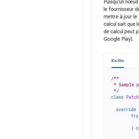
Puisqu'un nœud 
le fournisseur d
mettre à jour l
calcul sait que 
de calcul peut p
Google Play).
Kotlin
/**
 * Sample p
 */
class
Patch
override
try
}
c