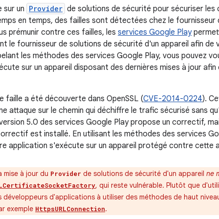
e sur un
Provider
de solutions de sécurité pour sécuriser le
emps en temps, des failles sont détectées chez le fournisseur 
s prémunir contre ces failles, les
services Google Play
permett
le fournisseur de solutions de sécurité d'un appareil afin de v
elant les méthodes des services Google Play, vous pouvez vo
écute sur un appareil disposant des dernières mises à jour afi
e faille a été découverte dans OpenSSL (
CVE-2014-0224
). Ce
ne attaque sur le chemin qui déchiffre le trafic sécurisé sans qu
version 5.0 des services Google Play propose un correctif, mai
correctif est installé. En utilisant les méthodes des services 
re application s'exécute sur un appareil protégé contre cette 
a mise à jour du
de solutions de sécurité d'un appareil
ne 
Provider
, qui reste vulnérable. Plutôt que d'uti
LCertificateSocketFactory
développeurs d'applications à utiliser des méthodes de haut niveau
par exemple
.
HttpsURLConnection