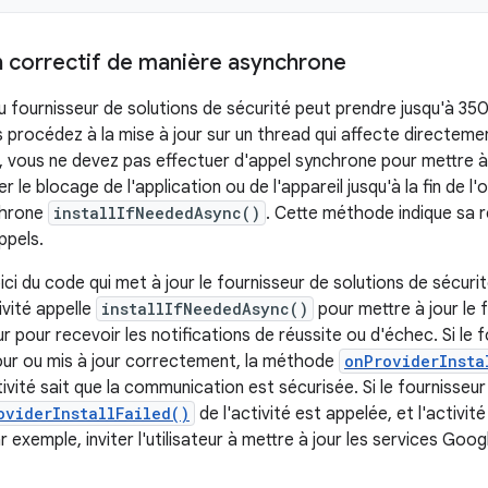
n correctif de manière asynchrone
u fournisseur de solutions de sécurité peut prendre jusqu'à 350
s procédez à la mise à jour sur un thread qui affecte directement
, vous ne devez pas effectuer d'appel synchrone pour mettre à j
r le blocage de l'application ou de l'appareil jusqu'à la fin de l'o
chrone
installIfNeededAsync()
. Cette méthode indique sa 
ppels.
ci du code qui met à jour le fournisseur de solutions de sécurit
ivité appelle
installIfNeededAsync()
pour mettre à jour le 
pour recevoir les notifications de réussite ou d'échec. Si le f
jour ou mis à jour correctement, la méthode
onProviderInsta
tivité sait que la communication est sécurisée. Si le fournisseur 
oviderInstallFailed()
de l'activité est appelée, et l'activi
 exemple, inviter l'utilisateur à mettre à jour les services Googl