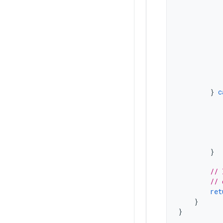
}
c
}
// 
// 
ret
}
}