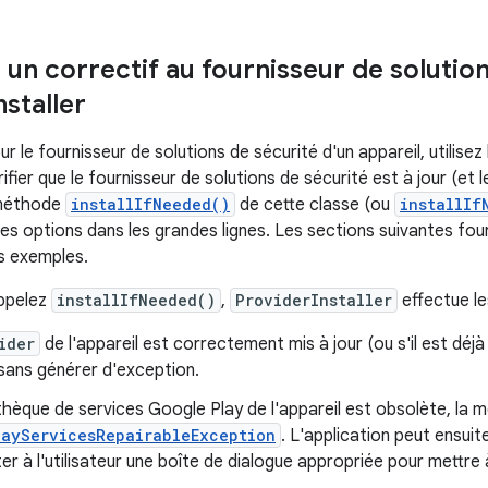
 un correctif au fournisseur de solutio
nstaller
ur le fournisseur de solutions de sécurité d'un appareil, utilisez
fier que le fournisseur de solutions de sécurité est à jour (et le
 méthode
installIfNeeded()
de cette classe (ou
installIf
ces options dans les grandes lignes. Les sections suivantes fou
es exemples.
ppelez
installIfNeeded()
,
ProviderInstaller
effectue le
ider
de l'appareil est correctement mis à jour (ou s'il est déjà
sans générer d'exception.
iothèque de services Google Play de l'appareil est obsolète, l
layServicesRepairableException
. L'application peut ensui
er à l'utilisateur une boîte de dialogue appropriée pour mettre 