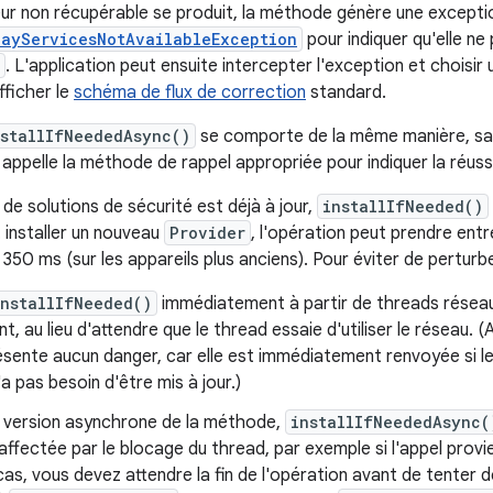
eur non récupérable se produit, la méthode génère une excepti
layServicesNotAvailableException
pour indiquer qu'elle ne 
. L'application peut ensuite intercepter l'exception et choisir
fficher le
schéma de flux de correction
standard.
nstallIfNeededAsync()
se comporte de la même manière, sau
 appelle la méthode de rappel appropriée pour indiquer la réuss
r de solutions de sécurité est déjà à jour,
installIfNeeded()
 installer un nouveau
Provider
, l'opération peut prendre entr
 350 ms (sur les appareils plus anciens). Pour éviter de perturber
installIfNeeded()
immédiatement à partir de threads réseau e
, au lieu d'attendre que le thread essaie d'utiliser le réseau. 
ésente aucun danger, car elle est immédiatement renvoyée si le
'a pas besoin d'être mis à jour.)
a version asynchrone de la méthode,
installIfNeededAsync(
affectée par le blocage du thread, par exemple si l'appel provie
as, vous devez attendre la fin de l'opération avant de tenter