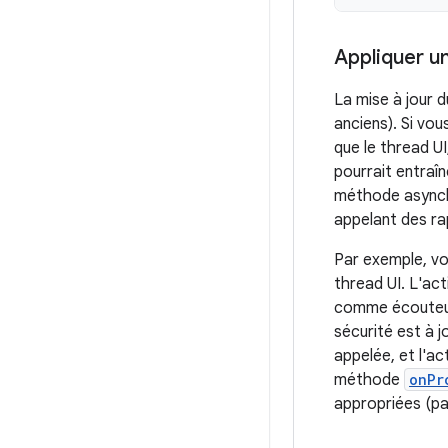
Appliquer u
La mise à jour d
anciens). Si vou
que le thread UI
pourrait entraîne
méthode asyn
appelant des ra
Par exemple, voi
thread UI. L'act
comme écouteur 
sécurité est à 
appelée, et l'ac
méthode
onPr
appropriées (par