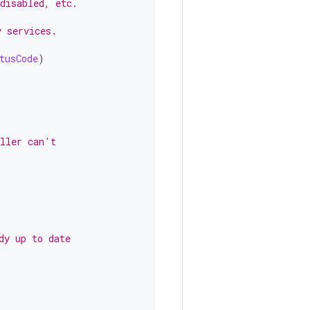
disabled, etc.
y services.
tusCode
)
aller can't
dy up to date