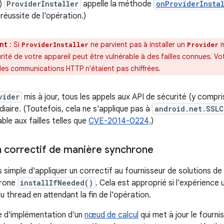
.)
ProviderInstaller
appelle la méthode
onProviderInsta
 réussite de l'opération.)
nt
: Si
ne parvient pas à installer un
m
ProviderInstaller
Provider
rité de votre appareil peut être vulnérable à des failles connues. V
les communications HTTP n'étaient pas chiffrées.
vider
mis à jour, tous les appels aux API de sécurité (y compr
iaire. (Toutefois, cela ne s'applique pas à
android.net.SSLC
able aux failles telles que
CVE-2014-0224
.)
n correctif de manière synchrone
 simple d'appliquer un correctif au fournisseur de solutions de
rone
installIfNeeded()
. Cela est approprié si l'expérience 
u thread en attendant la fin de l'opération.
e d'implémentation d'un
nœud de calcul
qui met à jour le fourni