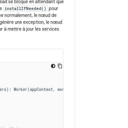
hread se bloque en attendant que
le
installIfNeeded()
pour
oyée normalement, le nœud de
de génère une exception, le nœud
r à mettre à jour les services
ers
):
Worker
(
appContext
,
workerParams
)
{