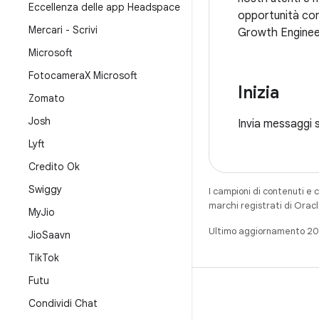
Eccellenza delle app Headspace
opportunità con
Mercari - Scrivi
Growth Engineer
Microsoft
Fotocamera
X Microsoft
Inizia
Zomato
Josh
Invia messaggi s
Lyft
Credito Ok
Swiggy
I campioni di contenuti e 
marchi registrati di Oracl
My
Jio
Ultimo aggiornamento 2
Jio
Saavn
Tik
Tok
Futu
Condividi Chat