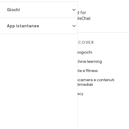
WeChat
Giochi
Segui Android for
Developers su WeChat
App istantanee
ULTERIORI
DISCOVER
INFORMAZIONI SU
Videogiochi
ANDROID
Machine learning
Android
Salute e fitness
Android for Enterprise
Fotocamera e contenuti
Sicurezza
multimediali
Source
Privacy
Notizie
5G
Blog
Podcast