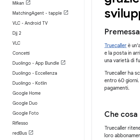
Mikan
svilup
Matching
Agent - tapple
VLC - Android TV
Premessa
Djj 2
VLC
Truecaller
è un'a
e la posta in ar
Concetti
una varietà di f
Duolingo - App Bundle
Truecaller ha s
Duolingo - Eccellenza
entro 60 giorni.
Duolingo - Kotlin
pagamenti.
Google Home
Google Duo
Che cosa 
Google Foto
Riflesso
Truecaller rite
red
Bus
loro abbonament