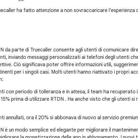
 Truecaller ha fatto attenzione a non sovraccaricare l'esperienza
DN da parte di Truecaller consente agli utenti di comunicare di
nti, inviando messaggi personalizzati ai telefoni degli utenti ch
ttive. Ciò significava poter offrire informazioni utili, suggerimen
rtinenti per i singoli casi. Molti utenti hanno riattivato i propri 
m:
enti con periodo di tolleranza e in attesa, il team ha recuperato 
l 15% prima di utilizzare RTDN . Ha anche visto che gli utenti si 
enti annullati, ora il 20% si abbonava di nuovo al servizio premi
TDN è un modo semplice ed elegante per migliorare il mantenime
migliorare la monetizzazione delle app in abbonamento. I nuovi t