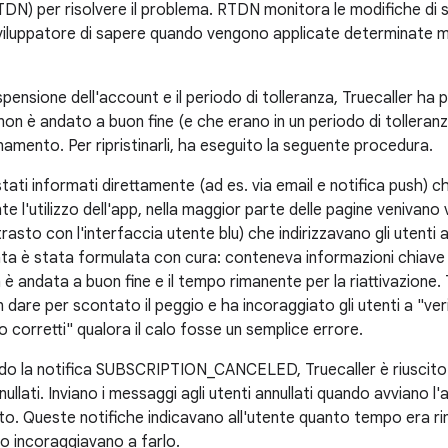
TDN) per risolvere il problema. RTDN monitora le modifiche di 
viluppatore di sapere quando vengono applicate determinate m
pensione dell'account e il periodo di tolleranza, Truecaller ha po
on è andato a buon fine (e che erano in un periodo di toller
amento. Per ripristinarli, ha eseguito la seguente procedura.
stati informati direttamente (ad es. via email e notifica push)
te l'utilizzo dell'app, nella maggior parte delle pagine venivano 
asto con l'interfaccia utente blu) che indirizzavano gli utenti 
zata è stata formulata con cura: conteneva informazioni chiave 
è andata a buon fine e il tempo rimanente per la riattivazione.
 dare per scontato il peggio e ha incoraggiato gli utenti a "verif
corretti" qualora il calo fosse un semplice errore.
zando la notifica SUBSCRIPTION_CANCELED, Truecaller è riuscit
nullati. Inviano i messaggi agli utenti annullati quando avviano l'
o. Queste notifiche indicavano all'utente quanto tempo era rima
o incoraggiavano a farlo.