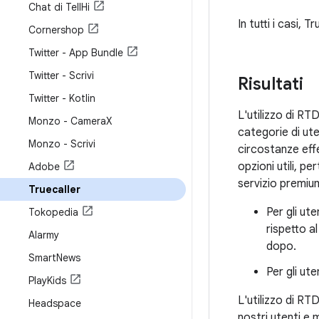
Chat di Tell
Hi
In tutti i casi,
Cornershop
Twitter - App Bundle
Twitter - Scrivi
Risultati
Twitter - Kotlin
L'utilizzo di RT
Monzo - Camera
X
categorie di ute
Monzo - Scrivi
circostanze effe
opzioni utili, pe
Adobe
servizio premiu
Truecaller
Per gli ut
Tokopedia
rispetto a
Alarmy
dopo.
Smart
News
Per gli ut
Play
Kids
L'utilizzo di R
Headspace
nostri utenti e 