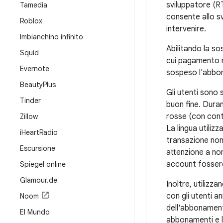
sviluppatore (R
Tamedia
consente allo s
Roblox
intervenire.
Imbianchino infinito
Abilitando la sos
Squid
cui pagamento n
Evernote
sospeso l'abbon
Beauty
Plus
Gli utenti sono 
Tinder
buon fine. Duran
rosse (con contr
Zillow
La lingua utiliz
i
Heart
Radio
transazione non 
Escursione
attenzione a non
account fossero 
Spiegel online
Glamour
.
de
Inoltre, utiliz
con gli utenti an
Noom
dell'abbonament
El Mundo
abbonamenti e l