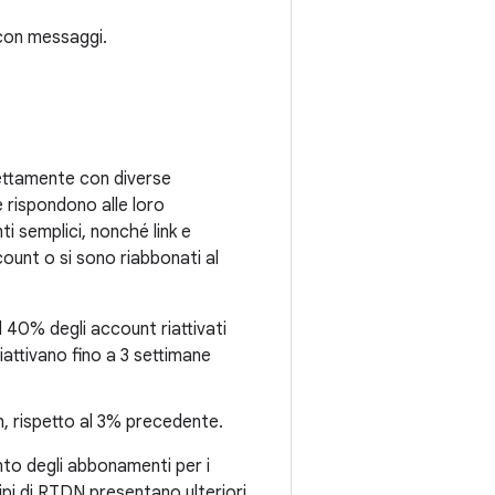
 con messaggi.
rettamente con diverse
e rispondono alle loro
ti semplici, nonché link e
account o si sono riabbonati al
il 40% degli account riattivati
riattivano fino a 3 settimane
um, rispetto al 3% precedente.
nto degli abbonamenti per i
ipi di RTDN presentano ulteriori