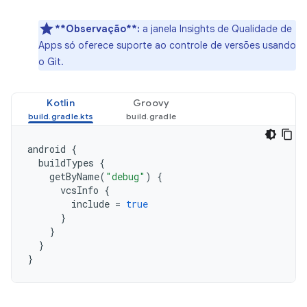
**Observação**:
a janela Insights de Qualidade de
Apps só oferece suporte ao controle de versões usando
o Git.
Kotlin
Groovy
android
{
buildTypes
{
getByName
(
"debug"
)
{
vcsInfo
{
include
=
true
}
}
}
}