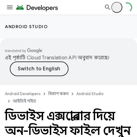
ANDROID STUDIO
এই পৃষ্ঠাটি
Cloud Translation API
অনুবাদ করেছে।
Android Developers
বিকাশ করুন
Android Studio
আইডিই গাইড
ডিভাইস এক্সপ্লোরার দিয়ে
অন-ডিভাইস ফাইল দেখুন