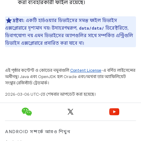
করা ব্যবহারকারী ফাইল রয়েছে।
দ্রষ্টব্য:
একটি হার্ডওয়্যার ডিভাইসের সমস্ত ফাইল ডিভাইস
এক্সপ্লোরারে দৃশ্যমান নয়৷ উদাহরণস্বরূপ,
ডিরেক্টরিতে,
data/data/
ডিবাগযোগ্য নয় এমন ডিভাইসের অ্যাপগুলির সাথে সম্পর্কিত এন্ট্রিগুলি
ডিভাইস এক্সপ্লোরারে প্রসারিত করা যাবে না।
এই পৃষ্ঠার কন্টেন্ট ও কোডের নমুনাগুলি
Content License
-এ বর্ণিত লাইসেন্সের
অধীনস্থ। Java এবং OpenJDK হল Oracle এবং/অথবা তার অ্যাফিলিয়েট
সংস্থার রেজিস্টার্ড ট্রেডমার্ক।
2026-03-06 UTC-তে শেষবার আপডেট করা হয়েছে।
ANDROID সম্পর্কে আরও শিখুন