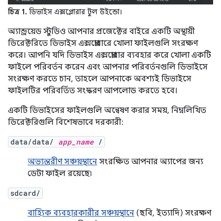
চিত্র 1.
ডিভাইস এক্সপ্লোরার টুল উইন্ডো।
অ্যান্ড্রয়েড স্টুডিও আপনার প্রজেক্টের বাইরে একটি অস্থায়ী
ডিরেক্টরিতে ডিভাইস এক্সপ্লোরারে খোলা ফাইলগুলি সংরক্ষণ
করে। আপনি যদি ডিভাইস এক্সপ্লোরার ব্যবহার করে খোলা একটি
ফাইলে পরিবর্তন করেন এবং আপনার পরিবর্তনগুলি ডিভাইসে
সংরক্ষণ করতে চান, তাহলে আপনাকে অবশ্যই ডিভাইসে
ফাইলটির পরিবর্তিত সংস্করণ আপলোড করতে হবে।
একটি ডিভাইসের ফাইলগুলি অন্বেষণ করার সময়, নিম্নলিখিত
ডিরেক্টরিগুলি বিশেষভাবে দরকারী:
data/data/
app_name
/
অভ্যন্তরীণ সঞ্চয়স্থানে
সংরক্ষিত আপনার অ্যাপের জন্য
ডেটা ফাইল রয়েছে৷
sdcard/
বাহ্যিক ব্যবহারকারীর সঞ্চয়স্থানে
(ছবি, ইত্যাদি) সংরক্ষণ