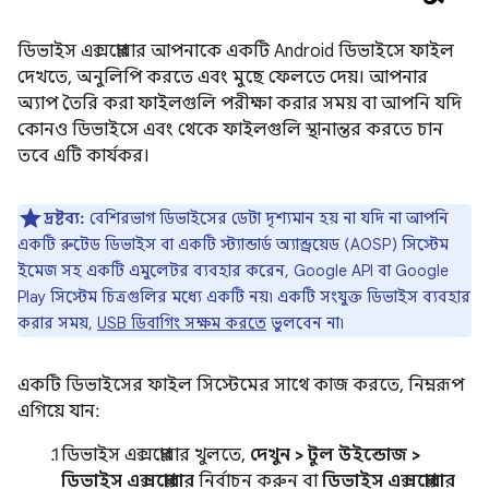
ডিভাইস এক্সপ্লোরার আপনাকে একটি Android ডিভাইসে ফাইল
দেখতে, অনুলিপি করতে এবং মুছে ফেলতে দেয়। আপনার
অ্যাপ তৈরি করা ফাইলগুলি পরীক্ষা করার সময় বা আপনি যদি
কোনও ডিভাইসে এবং থেকে ফাইলগুলি স্থানান্তর করতে চান
তবে এটি কার্যকর।
দ্রষ্টব্য:
বেশিরভাগ ডিভাইসের ডেটা দৃশ্যমান হয় না যদি না আপনি
একটি রুটেড ডিভাইস বা একটি স্ট্যান্ডার্ড অ্যান্ড্রয়েড (AOSP) সিস্টেম
ইমেজ সহ একটি এমুলেটর ব্যবহার করেন, Google API বা Google
Play সিস্টেম চিত্রগুলির মধ্যে একটি নয়৷ একটি সংযুক্ত ডিভাইস ব্যবহার
করার সময়,
USB ডিবাগিং সক্ষম করতে
ভুলবেন না৷
একটি ডিভাইসের ফাইল সিস্টেমের সাথে কাজ করতে, নিম্নরূপ
এগিয়ে যান:
ডিভাইস এক্সপ্লোরার খুলতে,
দেখুন > টুল উইন্ডোজ >
ডিভাইস এক্সপ্লোরার
নির্বাচন করুন বা
ডিভাইস এক্সপ্লোরার