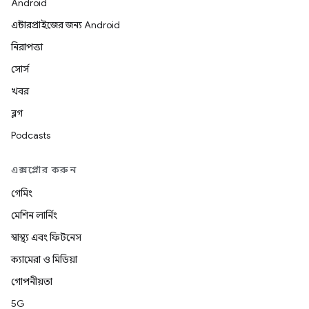
Android
এন্টারপ্রাইজের জন্য Android
নিরাপত্তা
সোর্স
খবর
ব্লগ
Podcasts
এক্সপ্লোর করুন
গেমিং
মেশিন লার্নিং
স্বাস্থ্য এবং ফিটনেস
ক্যামেরা ও মিডিয়া
গোপনীয়তা
5G