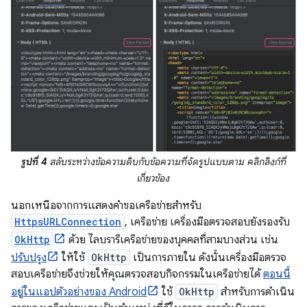
รูปที่ 4
สลับระหว่างข้อความดิบกับข้อความที่จัดรูปแบบตาม คลิกลิงก์ที่
เกี่ยวข้อง
นอกเหนือจากการแสดงคำขอเครือข่ายสำหรับ
HttpsURLConnection
, เครือข่าย เครื่องมือตรวจสอบยังรองรับ
OkHttp
ด้วย ไลบรารีเครือข่ายของบุคคลที่สามบางส่วน เช่น
ปรับปรุง
ให้ใช้
OkHttp
เป็นการภายใน ดังนั้นเครื่องมือตรวจ
สอบเครือข่ายจึงช่วยให้คุณตรวจสอบกิจกรรมในเครือข่ายได้
ตอนนี้
อยู่ในแอปตัวอย่างของ Android
ใช้
OkHttp
สำหรับการดำเนิน