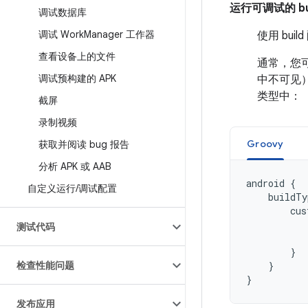
运行可调试的 bu
调试数据库
调试 Work
Manager 工作器
使用 bui
查看设备上的文件
通常，您可以
调试预构建的 APK
中不可见）
类型中：
截屏
录制视频
Groovy
获取并阅读 bug 报告
分析 APK 或 AAB
android
{
自定义运行
/
调试配置
buildTy
cus
测试代码
}
检查性能问题
}
}
发布应用