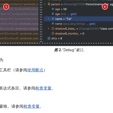
图 2.
“Debug”窗口。
分为
工具栏（请参阅
使用断点
）
表达式条目。请参阅
检查变量
。
es”窗格。请参阅
检查变量
。