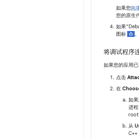
如果您
向项
您的原生
如果“De
图标
将调试程序
如果您的应用已
点击
Atta
在
Choos
如果
进程
ro
从
U
C+