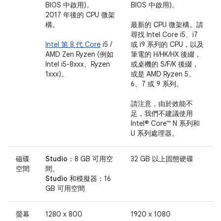
BIOS 中啟用)。
BIOS 中啟用)。
2017 年後的 CPU 微架
構。
最新的 CPU 微架構。請
尋找 Intel Core i5、i7
Intel 第 8 代 Core
i5 /
或 i9 系列的 CPU，以及
AMD Zen Ryzen (例如
筆電的 H/HK/HX 後綴，
Intel i5-8xxx、Ryzen
或桌機的 S/F/K 後綴，
1xxx)。
或是 AMD Ryzen 5、
6、7 或 9 系列。
請注意，由於效能不
足，我們不建議使用
Intel® Core™ N 系列和
U 系列處理器。
磁碟
Studio：
8 GB 可用空
32 GB 以上固態硬碟
空間
間。
Studio 和模擬器：
16
GB 可用空間
螢幕
1280 x 800
1920 x 1080