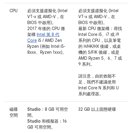
CPU
必須支援虛擬化 (Intel
必須支援虛擬化 (Intel
VT-x 或 AMD-V，在
VT-x 或 AMD-V，在
BIOS 中啟用)。
BIOS 中啟用)。
2017 年後的 CPU 微
最新 CPU 微架構：尋找
架構
Intel 第 8 代
Intel Core i5、i7 或 i9
Core
i5 / AMD Zen
系列的 CPU，以及筆電
Ryzen (例如 Intel i5-
的 H/HK/HX 後綴，或桌
8xxx、Ryzen 1xxx)。
機的 S/F/K 後綴，或是
AMD Ryzen 5、6、7 或
9 系列。
請注意，由於效能不
足，我們不建議使用
Intel Core N 系列和 U
系列處理器。
磁碟
Studio：
8 GB 可用空
32 GB 以上固態硬碟
空間
間。
Studio 和模擬器：
16
GB 可用空間。