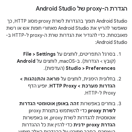
הגדרת ה-proxy של Android Studio
‫Android Studio תומך בהגדרות לשרת proxy מסוג HTTP, כך
שאפשר להריץ את Android Studio מאחורי חומת אש או רשת
מאובטחת. כדי להגדיר את הגדרות שרת ה-proxy ל-HTTP ב-
Android Studio:
בסרגל התפריטים, לוחצים על
File > Settings
(קובץ > הגדרות). ב-macOS, לוחצים על
Android
Studio > Preferences
(העדפות).
בחלונית הימנית, לוחצים על
מראה והתנהגות >
הגדרות מערכת > HTTP Proxy
. יופיע הדף
Proxy ל-HTTP.
בוחרים באפשרות
זהה באופן אוטומטי הגדרות
לשרת proxy
כדי להשתמש בתצורת proxy
אוטומטית להגדרות לשרת proxy, או באפשרות
הגדרת proxy ידנית
כדי להזין את כל ההגדרות