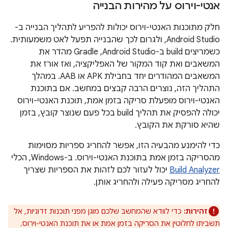
אנטי-וירוס על מהירות הבנייה
חלק מתוכנות האנטי-וירוס יכולות להפריע לתהליך הבנייה ב-
Android Studio, ולגרום לכך שהבנייה תפעל לאט משמעותית.
כשמריצים build ב-Android Studio,‏ Gradle מהדר את
המשאבים ואת קוד המקור של האפליקציה, ואז אורז את
המשאבים המהודרים יחד בחבילת APK או AAB. במהלך
התהליך הזה, נוצרים הרבה קבצים במחשב. אם בתוכנת
האנטי-וירוס מופעלת סריקה בזמן אמת, תוכנת האנטי-וירוס
יכולה להפסיק את תהליך build בכל פעם שנוצר קובץ, בזמן
שהיא סורקת את הקובץ.
כדי להימנע מהבעיה הזו, אפשר להחריג ספריות מסוימות
מהסריקה בזמן אמת בתוכנת האנטי-וירוס. ב-Windows, הכלי
Build Analyzer
יכול לעזור לכם לזהות את הספריות שצריך
להחריג מסריקה פעילה ולהחריג אותן.
זהירות:
כדי לוודא שהמחשב שלכם מוגן מפני תוכנות זדוניות, אל
תשביתו לחלוטין את הסריקה בזמן אמת או את תוכנת האנטי-וירוס.