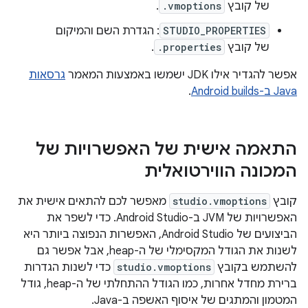
של קובץ
.vmoptions
.
STUDIO_PROPERTIES
: הגדרת השם והמיקום
של קובץ
.properties
.
אפשר להגדיר אילו JDK ישמשו באמצעות המאמר
גרסאות
Java ב-Android builds
.
התאמה אישית של האפשרויות של
המכונה הווירטואלית
קובץ
studio.vmoptions
מאפשר לכם להתאים אישית את
האפשרויות של JVM ב-Android Studio. כדי לשפר את
הביצועים של Android Studio, האפשרות הנפוצה ביותר היא
לשנות את הגודל המקסימלי של ה-heap, אבל אפשר גם
להשתמש בקובץ
studio.vmoptions
כדי לשנות הגדרות
ברירת מחדל אחרות, כמו הגודל ההתחלתי של ה-heap, גודל
המטמון והמתגים של איסוף האשפה ב-Java.