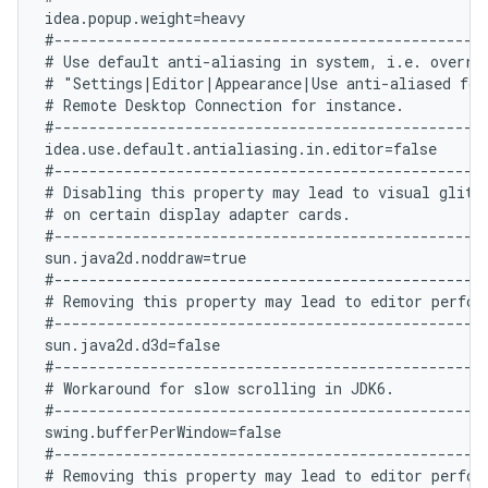
idea.popup.weight=heavy

#--------------------------------------------------
# Use default anti-aliasing in system, i.e. overrid
# "Settings|Editor|Appearance|Use anti-aliased font
# Remote Desktop Connection for instance.

#--------------------------------------------------
idea.use.default.antialiasing.in.editor=false

#--------------------------------------------------
# Disabling this property may lead to visual glitch
# on certain display adapter cards.

#--------------------------------------------------
sun.java2d.noddraw=true

#--------------------------------------------------
# Removing this property may lead to editor perform
#--------------------------------------------------
sun.java2d.d3d=false

#--------------------------------------------------
# Workaround for slow scrolling in JDK6.

#--------------------------------------------------
swing.bufferPerWindow=false

#--------------------------------------------------
# Removing this property may lead to editor perform