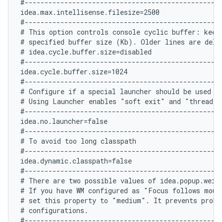
#--------------------------------------------------
idea.max.intellisense.filesize=2500

#--------------------------------------------------
# This option controls console cyclic buffer: keeps
# specified buffer size (Kb). Older lines are delet
# idea.cycle.buffer.size=disabled

#--------------------------------------------------
idea.cycle.buffer.size=1024

#--------------------------------------------------
# Configure if a special launcher should be used wh
# Using Launcher enables "soft exit" and "thread d
#--------------------------------------------------
idea.no.launcher=false

#--------------------------------------------------
# To avoid too long classpath

#--------------------------------------------------
idea.dynamic.classpath=false

#--------------------------------------------------
# There are two possible values of idea.popup.weig
# If you have WM configured as "Focus follows mouse
# set this property to "medium". It prevents probl
# configurations.

#--------------------------------------------------