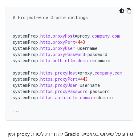
#
Project
-
wide
Gradle
settings
.
...
systemProp
.
http
.
proxyHost
=
proxy
.
company
.
com
systemProp
.
http
.
proxyPort
=
443
systemProp
.
http
.
proxyUser
=
username
systemProp
.
http
.
proxyPassword
=
password
systemProp
.
http
.
auth
.
ntlm
.
domain
=
domain
systemProp
.
https
.
proxyHost
=
proxy
.
company
.
com
systemProp
.
https
.
proxyPort
=
443
systemProp
.
https
.
proxyUser
=
username
systemProp
.
https
.
proxyPassword
=
password
systemProp
.
https
.
auth
.
ntlm
.
domain
=
domain
...
מידע על שימוש במאפייני Gradle להגדרות לשרת proxy זמין