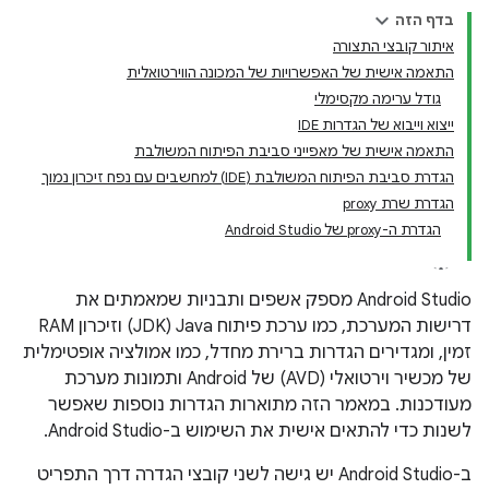
בדף הזה
איתור קובצי התצורה
התאמה אישית של האפשרויות של המכונה הווירטואלית
גודל ערימה מקסימלי
ייצוא וייבוא של הגדרות IDE
התאמה אישית של מאפייני סביבת הפיתוח המשולבת
הגדרת סביבת הפיתוח המשולבת (IDE) למחשבים עם נפח זיכרון נמוך
הגדרת שרת proxy
הגדרת ה-proxy של Android Studio
‫Android Studio מספק אשפים ותבניות שמאמתים את
דרישות המערכת, כמו ערכת פיתוח Java‏ (JDK) וזיכרון RAM
זמין, ומגדירים הגדרות ברירת מחדל, כמו אמולציה אופטימלית
של מכשיר וירטואלי (AVD) של Android ותמונות מערכת
מעודכנות. במאמר הזה מתוארות הגדרות נוספות שאפשר
לשנות כדי להתאים אישית את השימוש ב-Android Studio.
ב-Android Studio יש גישה לשני קובצי הגדרה דרך התפריט