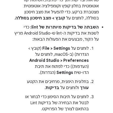
שגיאות ובדיקות תוך כדי כתיבה, השלמת קוד
אוטומטית בחלון קופץ וקומפילציה אוטומטית
מצטברת ברקע. כדי להפעיל את מצב חיסכון
בסוללה, לוחצים על
קובץ > מצב חיסכון בסוללה
.
השבתה של בדיקות מיותרות של lint:
כדי
לשנות את בדיקות ה-lint ש-Android Studio מריץ
על הקוד, מבצעים את הפעולות הבאות:
לוחצים על
File > Settings
(קובץ >
הגדרות) (ב-macOS, לוחצים על
Android Studio > Preferences
(העדפות)) כדי לפתוח את תיבת
הדו-שיח
Settings
(הגדרות).
בחלונית הימנית, מרחיבים את הקטע
עורך
ולוחצים על
בדיקות
.
לוחצים על תיבות הסימון כדי לבחור או
לבטל את הבחירה של בדיקות Lint
בהתאם לצורך של הפרויקט.