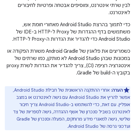
לבין שרתי אינטרנט, ומוסיפים אבטחה ופרטיות לחיבורים
לאינטרנט.
כדי לתמוך בהרצת Android Studio מאחורי חומת אש,
משתמשים בדף ההגדרות של Proxy ל-HTTP ב-IDE של
Android Studio כדי להגדיר את הגדרות ה-Proxy ל-HTTP.
כשמריצים את פלאגין של Android Gradle משורת הפקודה או
במכונות שבהן Android Studio לא מותקן, כמו שרתים של
אינטגרציה רציפה (CI), צריך להגדיר את הגדרות לשרת proxy
בקובץ ה-build של Gradle.
הערה:
אחרי ההתקנה הראשונית של חבילת Android Studio,
אפשר להריץ את Android Studio עם גישה לאינטרנט או במצב
אופליין. עם זאת, כדי להשתמש ב-Android Studio צריך חיבור
לאינטרנט בשביל סנכרון של אשף ההגדרה, גישה לספריות של צד
שלישי, גישה למאגרי מידע מרוחקים, הפעלה וסנכרון של Gradle
ועדכוני גרסה של Android Studio.