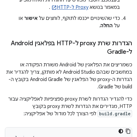
בעצמכם. הסבר מפורט על ההגדרות האלה מופיע
במאמר בנושא
Proxy ל-HTTP
.
כדי שהשינויים ייכנסו לתוקף, לוחצים על
אישור
או
על
החלה
.
הגדרות שרת proxy ל-HTTP בפלאגין Android
ל-Gradle
כשמריצים את הפלאגין של Android משורת הפקודה או
במחשבים שבהם Android Studio לא מותקן, צריך להגדיר את
הגדרות ה-proxy של הפלאגין של Android Gradle בקובץ ה-
build של Gradle.
כדי להגדיר הגדרות לשרת proxy ספציפיות לאפליקציה עבור
HTTP, מגדירים את הגדרות לשרת proxy בקובץ
build.gradle
לפי הצורך לכל מודול של אפליקציה: