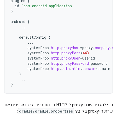
plugins
{
id
'com.android.application'
}
android
{
...
defaultConfig
{
...
systemProp
.
http
.
proxyHost
=
proxy
.
company
.
co
systemProp
.
http
.
proxyPort
=
443
systemProp
.
http
.
proxyUser
=
userid
systemProp
.
http
.
proxyPassword
=
password
systemProp
.
http
.
auth
.
ntlm
.
domain
=
domain
}
...
}
כדי להגדיר שרת proxy ל-HTTP ברמת הפרויקט, מגדירים את
שרת ה-proxy בקובץ
gradle/gradle.properties
: