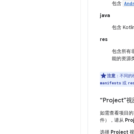
包含
And
java
包含 Kot
res
包含所有
能的资源
注意
：不同的
或
manifests
re
“Project”
如需查看项目的
件），请从
Pro
选择
Project
视