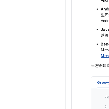
An
And
生库
An
Jav
以将其
Ben
Mi
Mic
当您创建库
Groov
de
}