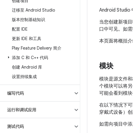
创建项目
Android Studi
迁移至 Android Studio
版本控制基础知识
当您创建新项目时，
口中可见。如需
配置 IDE
更新 IDE 和工具
本页面将概括介
Play Feature Delivery 简介
添加 C 和 C++ 代码
模块
创建 Android 库
设置持续集成
模块是源文件和
个模块可以将另
可能会看到模块
编写代码
在以下情况下可
运行和调试应用
穿戴式设备）创
如需向项目中添
测试代码