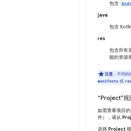
包含
And
java
包含 Kot
res
包含所有
能的资源
注意
：不同的
或
manifests
re
“Project”
如需查看项目的
件），请从
Pro
选择
Project
视