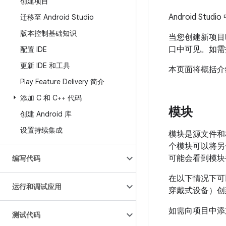
创建项目
Android Studi
迁移至 Android Studio
版本控制基础知识
当您创建新项目时，
口中可见。如需
配置 IDE
更新 IDE 和工具
本页面将概括介
Play Feature Delivery 简介
添加 C 和 C++ 代码
模块
创建 Android 库
设置持续集成
模块是源文件和
个模块可以将另
可能会看到模块
编写代码
在以下情况下可
运行和调试应用
穿戴式设备）创
如需向项目中添
测试代码