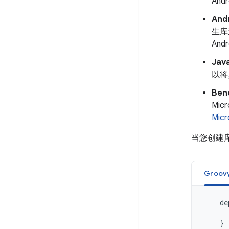
An
And
生库
An
Jav
以将其
Ben
Mi
Mic
当您创建库
Groov
de
}