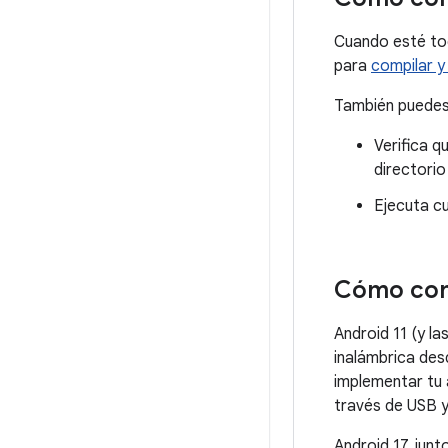
Cuando esté tod
para
compilar y
También puede
Verifica q
directori
Ejecuta c
Cómo cone
Android 11 (y l
inalámbrica des
implementar tu 
través de USB y
Android 17, jun