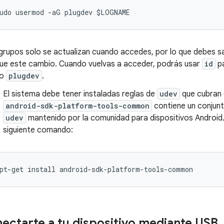
grupos solo se actualizan cuando accedes, por lo que debes sa
que este cambio. Cuando vuelvas a acceder, podrás usar
id
pa
po
plugdev
.
El sistema debe tener instaladas reglas de
udev
que cubran e
android-sdk-platform-tools-common
contiene un conjun
udev
mantenido por la comunidad para dispositivos Android. P
siguiente comando:
ctarte a tu dispositivo mediante USB