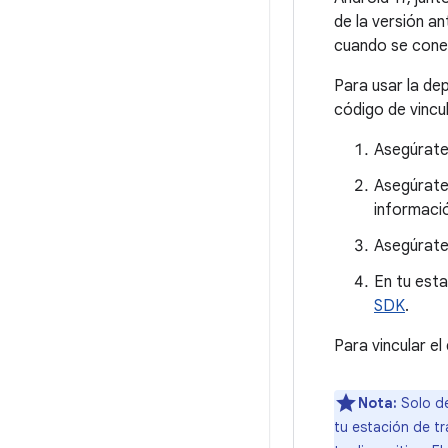
de la versión an
cuando se conec
Para usar la de
código de vincu
Asegúrate 
Asegúrate 
informaci
Asegúrate 
En tu esta
SDK
.
Para vincular el
Nota:
Solo de
tu estación de t