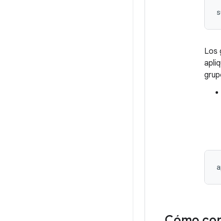
Los 
apli
gru
Cómo cone