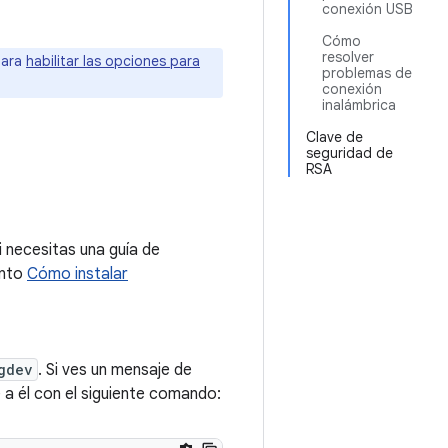
conexión USB
Cómo
resolver
para
habilitar las opciones para
problemas de
conexión
inalámbrica
Clave de
seguridad de
RSA
i necesitas una guía de
ento
Cómo instalar
gdev
. Si ves un mensaje de
 a él con el siguiente comando: