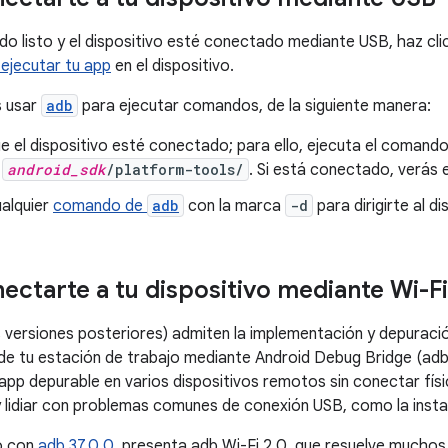
o listo y el dispositivo esté conectado mediante USB, haz cli
 ejecutar tu app
en el dispositivo.
s usar
adb
para ejecutar comandos, de la siguiente manera:
ue el dispositivo esté conectado; para ello, ejecuta el comand
o
android_sdk
/platform-tools/
. Si está conectado, verás el
ualquier
comando de
adb
con la marca
-d
para dirigirte al di
ctarte a tu dispositivo mediante Wi-Fi
as versiones posteriores) admiten la implementación y depurac
de tu estación de trabajo mediante Android Debug Bridge (adb
app depurable en varios dispositivos remotos sin conectar físi
 lidiar con problemas comunes de conexión USB, como la insta
to con
adb 37.0.0
, presenta adb Wi-Fi 2.0, que resuelve muchos