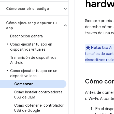
hardw
Cómo escribir el código
Siempre prueba t
Cómo ejecutar y depurar tu
describe cómo c
app
través de una c
Descripción general
Cómo ejecutar tu app en
Nota:
Usa
An
dispositivos virtuales
tamaños de panta
Transmisión de dispositivos
dispositivos real
Android
Cómo ejecutar tu app en un
dispositivo local
Cómo conf
Comenzar
Cómo instalar controladores
Antes de comenz
USB de OEM
o Wi-Fi. A cont
Cómo obtener el controlador
En el disp
USB de Google