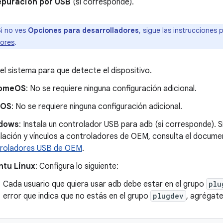
puración por USB
(si corresponde).
i no ves
Opciones para desarrolladores
, sigue las instrucciones 
dores
.
el sistema para que detecte el dispositivo.
omeOS
: No se requiere ninguna configuración adicional.
cOS
: No se requiere ninguna configuración adicional.
dows
: Instala un controlador USB para adb (si corresponde). S
alación y vínculos a controladores de OEM, consulta el docum
roladores USB de OEM
.
ntu Linux
: Configura lo siguiente:
Cada usuario que quiera usar adb debe estar en el grupo
plu
error que indica que no estás en el grupo
plugdev
, agrégate