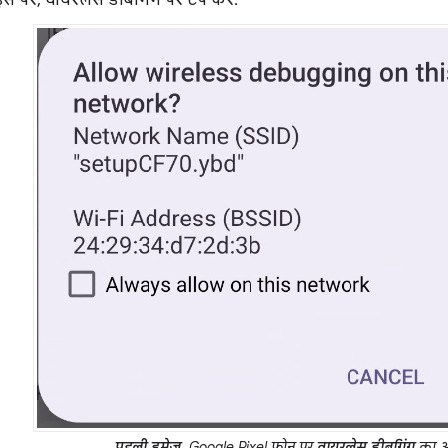
स पर, वायरलेस डीबगिंग पर टैप करें.
पहली इमेज.
Google Pixel फ़ोन पर
वायरलेस डीबगिंग
का अ