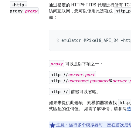
-http-
通过指定的 HTTP/HTTPS 代理进行所有 
proxy
proxy
http
_
pro
访问互联网，您可以使用此选项或
如：
emulator @Pixel8_API_34 -http-
proxy
可以是以下项之一：
http://
server
:
port
http://
username
:
password
@
server
:
po
http://
前缀可以省略。
http_p
如果未提供此选项，则模拟器将查找
式匹配的任何值。 如需了解详情，请参阅
结合
注意
：运行多个模拟器时，应在首次启动