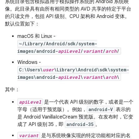
系统目录包含模拟器用于模拟操作系统的 Android 系统映
像。此目录具有由所有相同类型的 AVD 共享的特定于平台
的只读文件，包括 API 级别、CPU 架构和 Android 变体。
默认位置如下：
macOS 和 Linux -
~/Library/Android/sdk/system-
images/android-
apiLevel
/
variant
/
arch
/
Windows -
C:\Users\
user
\Library\Android\sdk\system-
images\android-
apiLevel
\
variant
\
arch
\
其中：
apiLevel
是一个代表 API 级别的数字，或者是一个
字母（适用于预览版）。例如，
android-V
表示的
是 Android VanillaIceCream 预览版。在发布时，它变
成了 API 级别 35，即
android-35
。
variant
是与系统映像实现的特定功能相对应的名