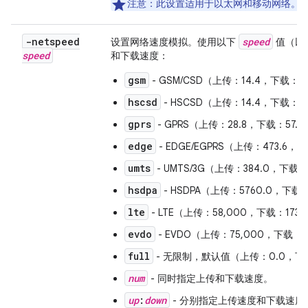
注意
：此设置适用于以太网和移动网络。
-netspeed
speed
设置网络速度模拟。使用以下
值（以 
speed
和下载速度：
gsm
- GSM/CSD（上传：14.4，下载：1
hscsd
- HSCSD（上传：14.4，下载：5
gprs
- GPRS（上传：28.8，下载：57.
edge
- EDGE/EGPRS（上传：473.6，
umts
- UMTS/3G（上传：384.0，下载：
hsdpa
- HSDPA（上传：5760.0，下载：
lte
- LTE（上传：58,000，下载：173,
evdo
- EVDO（上传：75,000，下载：2
full
- 无限制，默认值（上传：0.0，下
num
- 同时指定上传和下载速度。
up
:
down
- 分别指定上传速度和下载速度