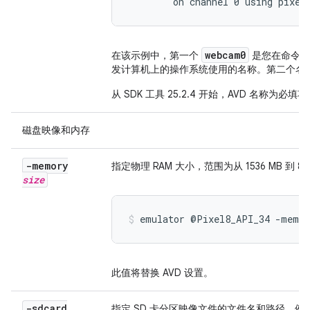
        on channel 0 using pixel
webcam0
在该示例中，第一个
是您在命令行
发计算机上的操作系统使用的名称。第二个名
从 SDK 工具 25.2.4 开始，AVD 名称为必填
磁盘映像和内存
-memory
指定物理 RAM 大小，范围为从 1536 MB 到 8
size
emulator @Pixel8_API_34 -memor
此值将替换 AVD 设置。
-sdcard
指定 SD 卡分区映像文件的文件名和路径。例