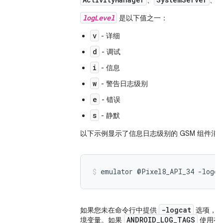
、
、
logLevel
是以下值之一：
v
- 详细
d
- 调试
i
- 信息
w
- 警告日志级别
e
- 错误
s
- 静默
以下示例显示了信息日志级别的 GSM 组件消
emulator @Pixel8_API_34 -logc
-logcat
如果您未在命令行中提供
选项，
ANDROID_LOG_TAGS
境变量。如果
使用有