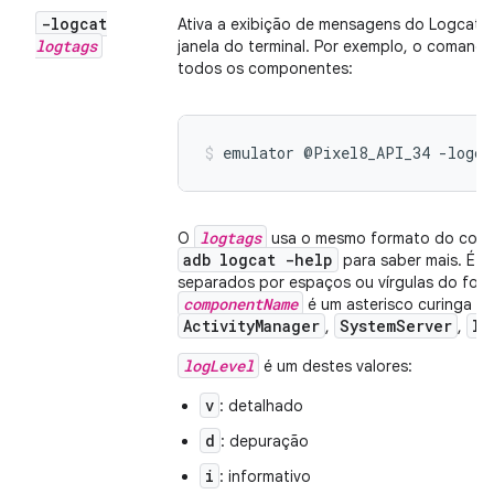
-logcat
Ativa a exibição de mensagens do Logcat p
logtags
janela do terminal. Por exemplo, o comando
todos os componentes:
emulator @Pixel8_API_34 -logca
logtags
O
usa o mesmo formato do co
adb logcat -help
para saber mais. É uma
separados por espaços ou vírgulas do fo
componentName
é um asterisco curinga (
ActivityManager
SystemServer
In
,
,
logLevel
é um destes valores:
v
: detalhado
d
: depuração
i
: informativo