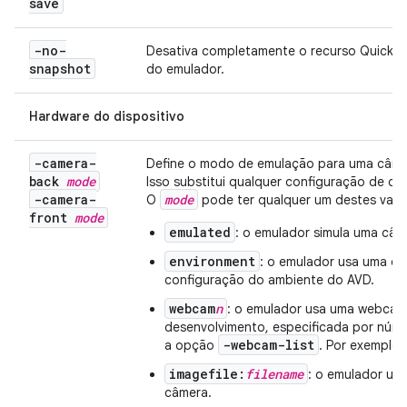
save
-no-
Desativa completamente o recurso Quick B
snapshot
do emulador.
Hardware do dispositivo
-camera-
Define o modo de emulação para uma câmera
back
mode
Isso substitui qualquer configuração de c
-camera-
mode
O
pode ter qualquer um destes valo
front
mode
emulated
: o emulador simula uma câm
environment
: o emulador usa uma cen
configuração do ambiente do AVD.
webcam
n
: o emulador usa uma webca
desenvolvimento, especificada por núme
-webcam-list
a opção
. Por exemplo,
imagefile:
filename
: o emulador us
câmera.