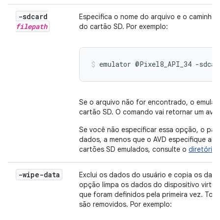
-sdcard
Especifica o nome do arquivo e o caminho 
filepath
do cartão SD. Por exemplo:
emulator @Pixel8_API_34 -sdcar
Se o arquivo não for encontrado, o emulad
cartão SD. O comando vai retornar um avi
Se você não especificar essa opção, o pa
dados, a menos que o AVD especifique algo
cartões SD emulados, consulte o
diretório
-wipe-data
Exclui os dados do usuário e copia os dado
opção limpa os dados do dispositivo virtu
que foram definidos pela primeira vez. Tod
são removidos. Por exemplo: