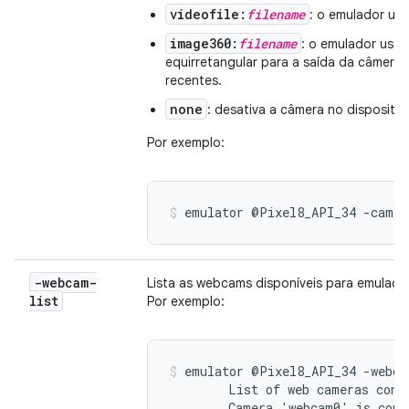
videofile:
filename
: o emulador us
image360:
filename
: o emulador usa
equirretangular para a saída da câmera. 
recentes.
none
: desativa a câmera no dispositivo
Por exemplo:
emulator @Pixel8_API_34 -camer
-webcam-
Lista as webcams disponíveis para emulaç
list
Por exemplo:
emulator @Pixel8_API_34 -webcam
        List of web cameras conne
        Camera 'webcam0' is conn