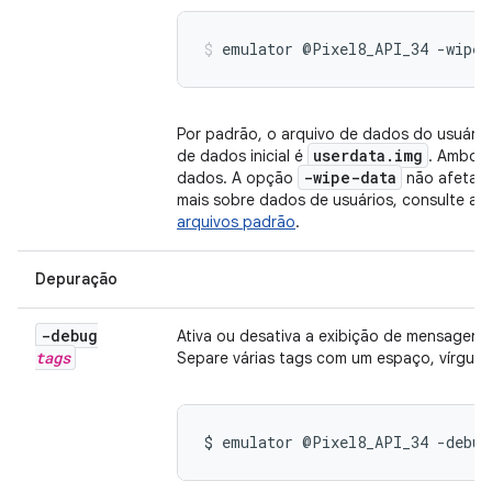
emulator @Pixel8_API_34 -wipe-
Por padrão, o arquivo de dados do usuário
userdata.img
de dados inicial é
. Ambos 
-wipe-data
dados. A opção
não afeta o
mais sobre dados de usuários, consulte a 
arquivos padrão
.
Depuração
-debug
Ativa ou desativa a exibição de mensagens
tags
Separe várias tags com um espaço, vírgula 
$ emulator @Pixel8_API_34 -debug