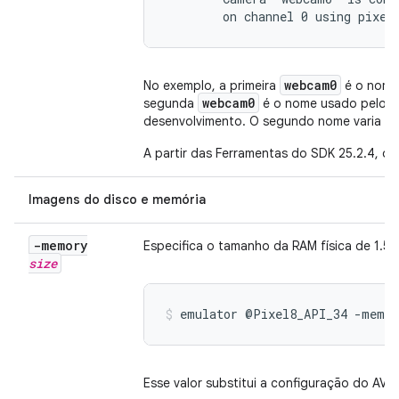
        on channel 0 using pixel
webcam0
No exemplo, a primeira
é o nome 
webcam0
segunda
é o nome usado pelo s
desenvolvimento. O segundo nome varia de
A partir das Ferramentas do SDK 25.2.4, o
Imagens do disco e memória
-memory
Especifica o tamanho da RAM física de 1.53
size
emulator @Pixel8_API_34 -memor
Esse valor substitui a configuração do AVD.