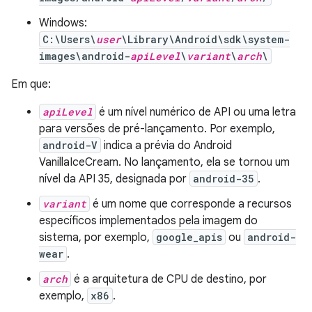
Windows:
C:\Users\
user
\Library\Android\sdk\system-
images\android-
apiLevel
\
variant
\
arch
\
Em que:
apiLevel
é um nível numérico de API ou uma letra
para versões de pré-lançamento. Por exemplo,
android-V
indica a prévia do Android
VanillaIceCream. No lançamento, ela se tornou um
nível da API 35, designada por
android-35
.
variant
é um nome que corresponde a recursos
específicos implementados pela imagem do
sistema, por exemplo,
google_apis
ou
android-
wear
.
arch
é a arquitetura de CPU de destino, por
exemplo,
x86
.