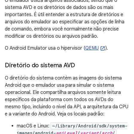
O emulador utiliza arquivos associados, sendo que o
sistema AVD e os diretórios de dados são os mais
importantes. É útil entender a estrutura de diretórios e
arquivos do emulador ao especificar as opções de linha
de comando, embora você normalmente não precise
modificar os diretórios ou arquivos padrão.
O Android Emulator usa o hipervisor (
QEMU
).
Diretório do sistema AVD
O diretório do sistema contém as imagens do sistema
Android que o emulador usa para simular o sistema
operacional. Ele compartilha arquivos somente leitura
específicos da plataforma com todos os AVDs do
mesmo tipo, incluindo o nível da API, a arquitetura da CPU
e a variante do Android. Veja os locais padrão:
macOS e Linux:
~/Library/Android/sdk/system-
images/android-
apiLevel
/
variant
/
arch
/