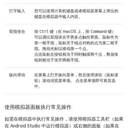
打字输入
您可以使用计算机键盘或者模拟器屏幕上弹出的
键盘在模拟器中输入内容。
双指张合
按
键（在 macOS 上，按
键）
Ctrl
Command
可以调出双指张合手势多点触控界面。鼠标作为
第一根手指，鼠标关于锚点对称的点为第二根手
指。拖动光标以移动第一个点。
点击鼠标左按钮相当于同时触摸两个点，释放按
钮则相当于张开两根手指。
纵向滑动
在屏幕上打开纵向菜单，然后使用滚轮（鼠标滚
轮）滚动浏览菜单项。 点击菜单项即可将其选
中。
使用模拟器面板执行常见操作
如需在模拟器中执行常见操作，请使用模拟器工具栏（如果
在 Android Studio 中运行模拟器）或右侧的面板（如果在