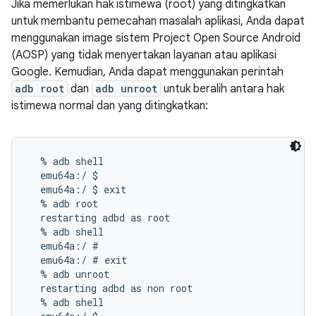
Jika memerlukan hak istimewa (root) yang ditingkatkan
untuk membantu pemecahan masalah aplikasi, Anda dapat
menggunakan image sistem Project Open Source Android
(AOSP) yang tidak menyertakan layanan atau aplikasi
Google. Kemudian, Anda dapat menggunakan perintah
adb root
dan
adb unroot
untuk beralih antara hak
istimewa normal dan yang ditingkatkan:
  % adb shell

  emu64a:/ $

  emu64a:/ $ exit

  % adb root

  restarting adbd as root

  % adb shell

  emu64a:/ #

  emu64a:/ # exit

  % adb unroot

  restarting adbd as non root

  % adb shell
