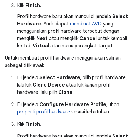
Klik
Finish
.
Profil hardware baru akan muncul di jendela
Select
Hardware
. Anda dapat
membuat AVD
yang
menggunakan profil hardware tersebut dengan
mengklik
Next
atau mengklik
Cancel
untuk kembali
ke Tab
Virtual
atau menu perangkat target.
Untuk membuat profil hardware menggunakan salinan
sebagai titik awal:
Di jendela
Select Hardware
, pilih profil hardware,
lalu klik
Clone Device
atau klik kanan profil
hardware, lalu pilih
Clone
.
Di jendela
Configure Hardware Profile
, ubah
properti profil hardware
sesuai kebutuhan.
Klik
Finish
.
Profil hardware baru akan muncul di jendela
Select