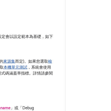
設定會以設定範本為基礎，如下
的
來源集
而定)。如果您選取
檢
選取
本機單元測試
，系統會使用
使用程式碼涵蓋率指標。詳情請參閱
lename
」
或「Debug