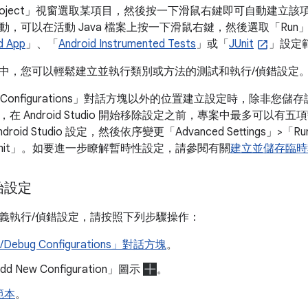
ject」
視窗選取某項目，然後按一下滑鼠右鍵即可自動建立該
，可以在活動 Java 檔案上按一下滑鼠右鍵，然後選取「Run
d App
」、「
Android Instrumented Tests
」或「
JUnit
」設定
中，您可以輕鬆建立並執行類別或方法的測試和執行/偵錯設定
onfigurations」
對話方塊以外的位置建立設定時，除非您儲存
在 Android Studio 開始移除設定之前，專案中最多可以
oid Studio 設定，然後依序變更「Advanced Settings」>「Run
imit」
。如要進一步瞭解暫時性設定，請參閱有關
建立並儲存臨時
始設定
義執行/偵錯設定，請按照下列步驟操作：
Debug Configurations」對話方塊
。
 New Configuration」圖示
。
範本
。