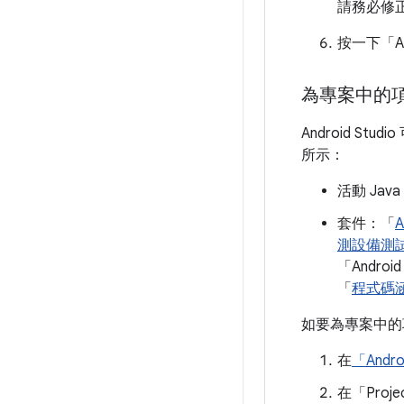
請務必修
按一下「Ap
為專案中的
Android Stud
所示：
活動 Jav
套件：「
A
測設備測
「Andr
「
程式碼
如要為專案中的
在
「Andr
在「Proje