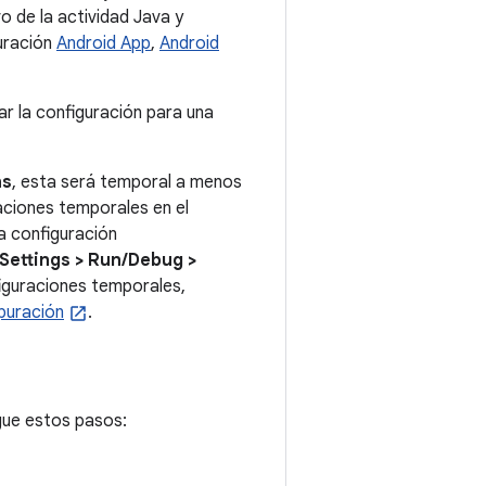
o de la actividad Java y
guración
Android App
,
Android
ar la configuración para una
ns
, esta será temporal a menos
aciones temporales en el
a configuración
Settings > Run/Debug >
iguraciones temporales,
puración
.
igue estos pasos: