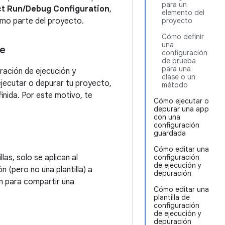
para un
ct Run/Debug Configuration
,
elemento del
omo parte del proyecto.
proyecto
Cómo definir
una
te
configuración
de prueba
para una
ración de ejecución y
clase o un
ejecutar o depurar tu proyecto,
método
inida. Por este motivo, te
Cómo ejecutar o
depurar una app
con una
configuración
guardada
Cómo editar una
as, solo se aplican al
configuración
de ejecución y
 (pero no una plantilla) a
depuración
ón para compartir una
Cómo editar una
plantilla de
configuración
de ejecución y
depuración