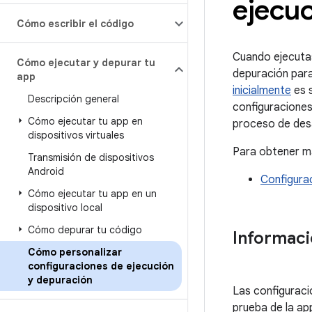
ejecu
Cómo escribir el código
Cuando ejecutas
Cómo ejecutar y depurar tu
depuración para 
app
inicialmente
es s
Descripción general
configuraciones
Cómo ejecutar tu app en
proceso de desa
dispositivos virtuales
Para obtener má
Transmisión de dispositivos
Android
Configura
Cómo ejecutar tu app en un
dispositivo local
Cómo depurar tu código
Informaci
Cómo personalizar
configuraciones de ejecución
y depuración
Las configuraci
prueba de la ap