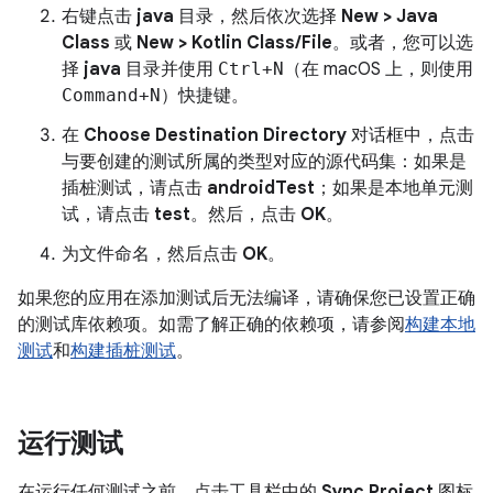
右键点击
java
目录，然后依次选择
New > Java
Class
或
New > Kotlin Class/File
。或者，您可以选
择
java
目录并使用
Ctrl+N
（在 macOS 上，则使用
Command+N
）快捷键。
在
Choose Destination Directory
对话框中，点击
与要创建的测试所属的类型对应的源代码集：如果是
插桩测试，请点击
androidTest
；如果是本地单元测
试，请点击
test
。然后，点击
OK
。
为文件命名，然后点击
OK
。
如果您的应用在添加测试后无法编译，请确保您已设置正确
的测试库依赖项。如需了解正确的依赖项，请参阅
构建本地
测试
和
构建插桩测试
。
运行测试
在运行任何测试之前，点击工具栏中的
Sync Project
图标