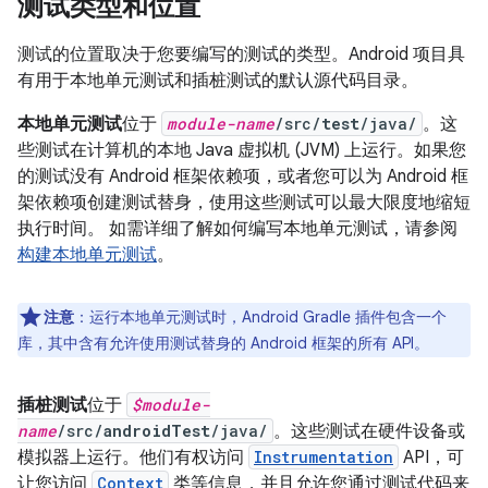
测试类型和位置
测试的位置取决于您要编写的测试的类型。Android 项目具
有用于本地单元测试和插桩测试的默认源代码目录。
本地单元测试
位于
module-name
/src/
test
/java/
。这
些测试在计算机的本地 Java 虚拟机 (JVM) 上运行。如果您
的测试没有 Android 框架依赖项，或者您可以为 Android 框
架依赖项创建测试替身，使用这些测试可以最大限度地缩短
执行时间。 如需详细了解如何编写本地单元测试，请参阅
构建本地单元测试
。
注意
：
运行本地单元测试时，Android Gradle 插件包含一个
库，其中含有允许使用测试替身的 Android 框架的所有 API。
插桩测试
位于
$module-
name
/src/
androidTest
/java/
。这些测试在硬件设备或
模拟器上运行。他们有权访问
Instrumentation
API，可
让您访问
Context
类等信息，并且允许您通过测试代码来