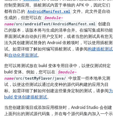
控制受测应用。插桩测试内置于单独的 APK 中，因此它们
都有自己的
AndroidManifest.xml
文件。此文件是自动
生成的，但您可以在
$module-
name
/src/
androidTest
/AndroidManifest.xml
创建自
己的版本，该版本将与生成的清单合并。在编写集成和功能
界面测试来自动执行用户交互时，或者当您的测试具有您无
法为其创建测试替身的 Android 依赖项时，可以使用插桩测
试。如需详细了解如何编写插桩测试，请参阅
构建插桩测试
和
自动化界面测试
。
您可以将测试放在 build 变体专用目录中，以便仅测试特定
build 变体。例如，您可以在
$module-
name
/src/
testMyFlavor
/java/
中放置一些本地单元测
试，以便这些测试以通过此变种的源代码构建的应用为目
标。如需详细了解如何创建这些量身定制的测试，请参阅
为
build 变体创建插桩测试
。
当您创建新项目或添加应用模块时，Android Studio 会创建
上面列出的测试源代码集，并在每个源代码集内加入一个示