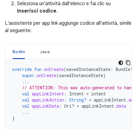
Seleziona un'attività dall'elenco e fai clic su
Inserisci codice
.
L'assistente per app link aggiunge codice all'attività, simile
al seguente:
Kotlin
Java
override
fun
onCreate
(
savedInstanceState
:
Bundle?)
super
.
onCreate
(
savedInstanceState
)
...
// ATTENTION: This was auto-generated to handl
val
appLinkIntent
:
Intent
=
intent
val
appLinkAction
:
String?
=
appLinkIntent
.
act
val
appLinkData
:
Uri? 
=
appLinkIntent
.
data
...
}