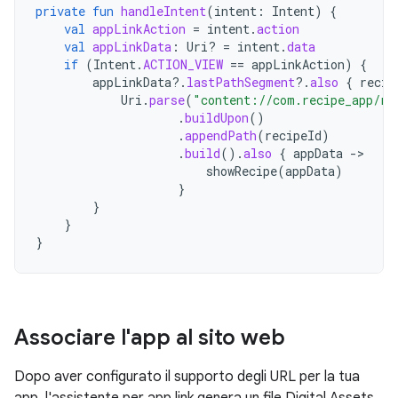
private
fun
handleIntent
(
intent
:
Intent
)
{
val
appLinkAction
=
intent
.
action
val
appLinkData
:
Uri? 
=
intent
.
data
if
(
Intent
.
ACTION_VIEW
==
appLinkAction
)
{
appLinkData
?.
lastPathSegment
?.
also
{
recip
Uri
.
parse
(
"content://com.recipe_app/re
.
buildUpon
()
.
appendPath
(
recipeId
)
.
build
().
also
{
appData
-
showRecipe
(
appData
)
}
}
}
}
Associare l'app al sito web
Dopo aver configurato il supporto degli URL per la tua