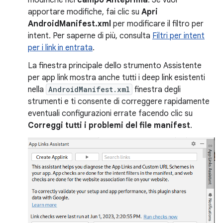
modifiche nel
campo Anteprima
. Se vuoi
apportare modifiche, fai clic su
Apri
AndroidManifest.xml
per modificare il filtro per
intent. Per saperne di più, consulta
Filtri per intent
per i link in entrata
.
La finestra principale dello strumento Assistente
per app link mostra anche tutti i deep link esistenti
nella
AndroidManifest.xml
finestra degli
strumenti e ti consente di correggere rapidamente
eventuali configurazioni errate facendo clic su
Correggi tutti i problemi del file manifest
.