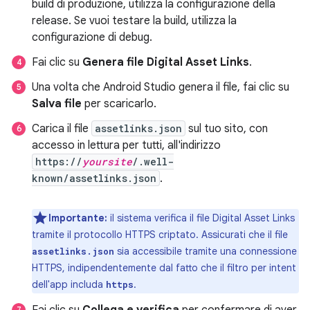
build di produzione, utilizza la configurazione della
release. Se vuoi testare la build, utilizza la
configurazione di debug.
Fai clic su
Genera file Digital Asset Links
.
Una volta che Android Studio genera il file, fai clic su
Salva file
per scaricarlo.
Carica il file
assetlinks.json
sul tuo sito, con
accesso in lettura per tutti, all'indirizzo
https://
yoursite
/.well-
known/assetlinks.json
.
Importante:
il sistema verifica il file Digital Asset Links
tramite il protocollo HTTPS criptato. Assicurati che il file
sia accessibile tramite una connessione
assetlinks.json
HTTPS, indipendentemente dal fatto che il filtro per intent
dell'app includa
.
https
Fai clic su
Collega e verifica
per confermare di aver