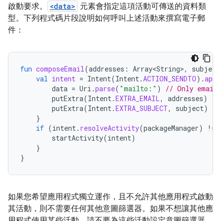
啟動要求。
<data>
元素會指定這項活動可傳送的資料類
型。下列程式碼片段說明如何呼叫上述活動來撰寫電子郵
件：
fun
composeEmail
(
addresses
:
Array<String>
,
subject
val
intent
=
Intent
(
Intent
.
ACTION_SENDTO
).
appl
data
=
Uri
.
parse
(
"mailto:"
)
// Only email 
putExtra
(
Intent
.
EXTRA_EMAIL
,
addresses
)
putExtra
(
Intent
.
EXTRA_SUBJECT
,
subject
)
}
if
(
intent
.
resolveActivity
(
packageManager
)
!=
startActivity
(
intent
)
}
}
如果您希望應用程式獨立運作，且不允許其他應用程式啟動
其活動，則不需要任何其他意圖篩選器。如果不想讓其他應
用程式使用某些活動，請不要為這些活動設定意圖篩選器，