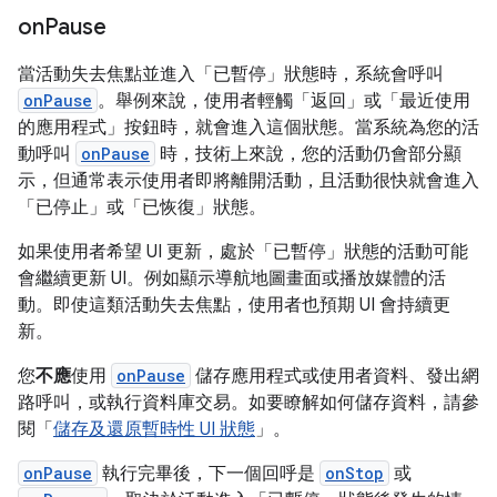
on
Pause
當活動失去焦點並進入「已暫停」狀態時，系統會呼叫
onPause
。舉例來說，使用者輕觸「返回」或「最近使用
的應用程式」按鈕時，就會進入這個狀態。當系統為您的活
動呼叫
onPause
時，技術上來說，您的活動仍會部分顯
示，但通常表示使用者即將離開活動，且活動很快就會進入
「已停止」或「已恢復」狀態。
如果使用者希望 UI 更新，處於「已暫停」狀態的活動可能
會繼續更新 UI。例如顯示導航地圖畫面或播放媒體的活
動。即使這類活動失去焦點，使用者也預期 UI 會持續更
新。
您
不應
使用
onPause
儲存應用程式或使用者資料、發出網
路呼叫，或執行資料庫交易。如要瞭解如何儲存資料，請參
閱「
儲存及還原暫時性 UI 狀態
」。
onPause
執行完畢後，下一個回呼是
onStop
或