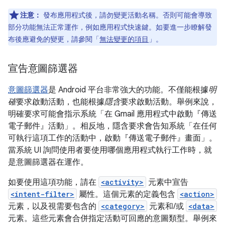
注意：
發布應用程式後，請勿變更活動名稱。否則可能會導致
部分功能無法正常運作，例如應用程式快速鍵。如要進一步瞭解發
布後應避免的變更，請參閱「
無法變更的項目
」。
宣告意圖篩選器
意圖篩選器
是 Android 平台非常強大的功能。不僅能根據
明
確
要求啟動活動，也能根據
隱含
要求啟動活動。舉例來說，
明確要求可能會指示系統「在 Gmail 應用程式中啟動『傳送
電子郵件』活動」。相反地，隱含要求會告知系統「在任何
可執行這項工作的活動中，啟動『傳送電子郵件』畫面」。
當系統 UI 詢問使用者要使用哪個應用程式執行工作時，就
是意圖篩選器在運作。
如要使用這項功能，請在
<activity>
元素中宣告
<intent-filter>
屬性。這個元素的定義包含
<action>
元素，以及視需要包含的
<category>
元素和/或
<data>
元素。這些元素會合併指定活動可回應的意圖類型。舉例來