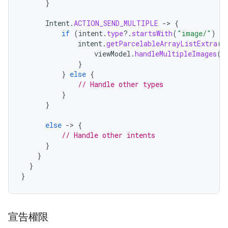
}
Intent
.
ACTION_SEND_MULTIPLE
-
>
{
if
(
intent
.
type
?.
startsWith
(
"image/"
)
==
intent
.
getParcelableArrayListExtra
(
I
viewModel
.
handleMultipleImages
(
i
}
}
else
{
// Handle other types
}
}
else
-
>
{
// Handle other intents
}
}
}
}
宣告權限