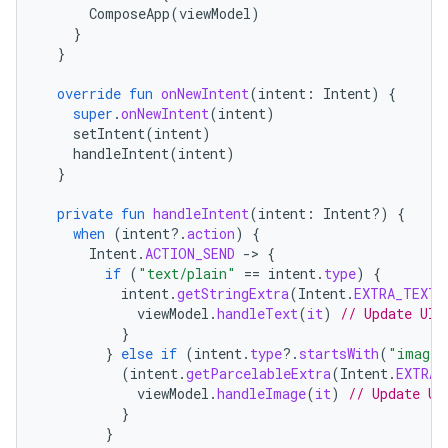
ComposeApp
(
viewModel
)
}
}
override
fun
onNewIntent
(
intent
:
Intent
)
{
super
.
onNewIntent
(
intent
)
setIntent
(
intent
)
handleIntent
(
intent
)
}
private
fun
handleIntent
(
intent
:
Intent?)
{
when
(
intent
?.
action
)
{
Intent
.
ACTION_SEND
-
>
{
if
(
"text/plain"
==
intent
.
type
)
{
intent
.
getStringExtra
(
Intent
.
EXTRA_TEXT
)
viewModel
.
handleText
(
it
)
// Update UI 
}
}
else
if
(
intent
.
type
?.
startsWith
(
"image/
(
intent
.
getParcelableExtra
(
Intent
.
EXTRA_
viewModel
.
handleImage
(
it
)
// Update UI
}
}