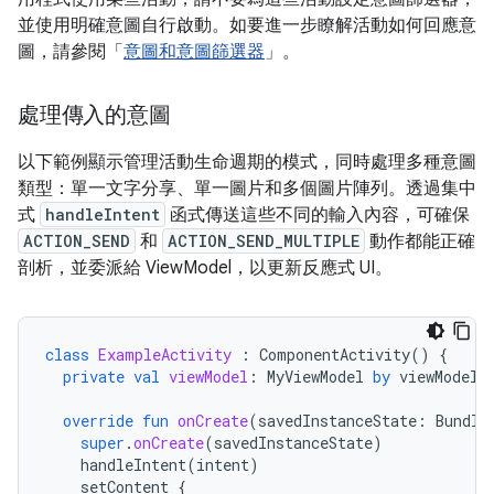
並使用明確意圖自行啟動。如要進一步瞭解活動如何回應意
圖，請參閱「
意圖和意圖篩選器
」。
處理傳入的意圖
以下範例顯示管理活動生命週期的模式，同時處理多種意圖
類型：單一文字分享、單一圖片和多個圖片陣列。透過集中
式
handleIntent
函式傳送這些不同的輸入內容，可確保
ACTION_SEND
和
ACTION_SEND_MULTIPLE
動作都能正確
剖析，並委派給 ViewModel，以更新反應式 UI。
class
ExampleActivity
:
ComponentActivity
()
{
private
val
viewModel
:
MyViewModel
by
viewModels
override
fun
onCreate
(
savedInstanceState
:
Bundle
super
.
onCreate
(
savedInstanceState
)
handleIntent
(
intent
)
setContent
{