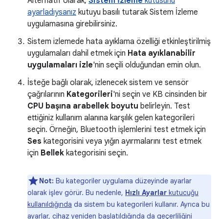
Alternatif olarak,
Sistem İzleme
kutusunu
ayarladıysanız
kutuyu basılı tutarak Sistem İzleme
uygulamasına girebilirsiniz.
Sistem izlemede hata ayıklama özelliği etkinleştirilmiş
uygulamaları dahil etmek için
Hata ayıklanabilir
uygulamaları izle
'nin seçili olduğundan emin olun.
İsteğe bağlı olarak, izlenecek sistem ve sensör
çağrılarının
Kategorileri
'ni seçin ve KB cinsinden bir
CPU başına arabellek boyutu
belirleyin. Test
ettiğiniz kullanım alanına karşılık gelen kategorileri
seçin. Örneğin, Bluetooth işlemlerini test etmek için
Ses
kategorisini veya yığın ayırmalarını test etmek
için
Bellek
kategorisini seçin.
Not:
Bu kategoriler uygulama düzeyinde ayarlar
olarak işlev görür. Bu nedenle,
Hızlı Ayarlar
kutucuğu
kullanıldığında
da sistem bu kategorileri kullanır. Ayrıca bu
ayarlar, cihaz yeniden başlatıldığında da geçerliliğini