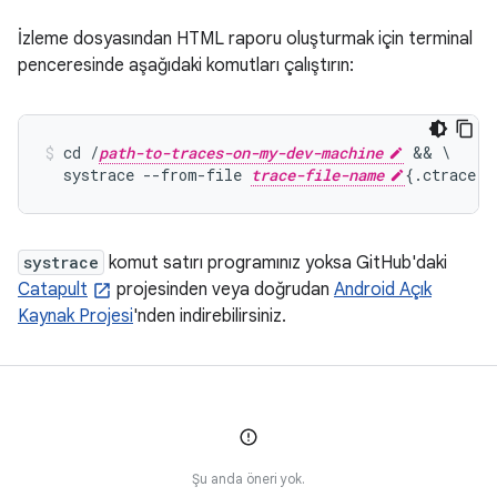
İzleme dosyasından HTML raporu oluşturmak için terminal
penceresinde aşağıdaki komutları çalıştırın:
cd /
path-to-traces-on-my-dev-machine
 && \

  systrace --from-file 
trace-file-name
{.ctrace |
systrace
komut satırı programınız yoksa GitHub'daki
Catapult
projesinden veya doğrudan
Android Açık
Kaynak Projesi
'nden indirebilirsiniz.
Şu anda öneri yok.