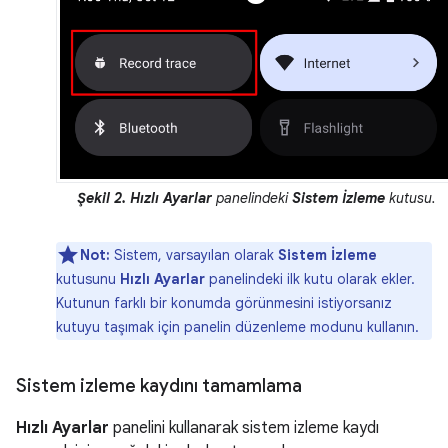
Şekil 2.
Hızlı Ayarlar
panelindeki
Sistem İzleme
kutusu.
Not:
Sistem, varsayılan olarak
Sistem İzleme
kutusunu
Hızlı Ayarlar
panelindeki ilk kutu olarak ekler.
Kutunun farklı bir konumda görünmesini istiyorsanız
kutuyu taşımak için panelin düzenleme modunu kullanın.
Sistem izleme kaydını tamamlama
Hızlı Ayarlar
panelini kullanarak sistem izleme kaydı