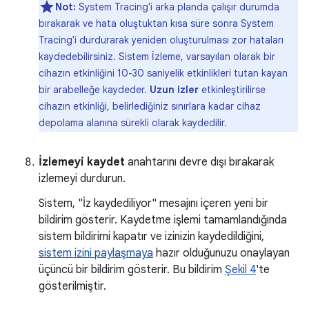
Not:
System Tracing'i arka planda çalışır durumda
bırakarak ve hata oluştuktan kısa süre sonra System
Tracing'i durdurarak yeniden oluşturulması zor hataları
kaydedebilirsiniz. Sistem İzleme, varsayılan olarak bir
cihazın etkinliğini 10-30 saniyelik etkinlikleri tutan kayan
bir arabelleğe kaydeder.
Uzun izler
etkinleştirilirse
cihazın etkinliği, belirlediğiniz sınırlara kadar cihaz
depolama alanına sürekli olarak kaydedilir.
İzlemeyi kaydet
anahtarını devre dışı bırakarak
izlemeyi durdurun.
Sistem, "İz kaydediliyor" mesajını içeren yeni bir
bildirim gösterir. Kaydetme işlemi tamamlandığında
sistem bildirimi kapatır ve izinizin kaydedildiğini,
sistem izini paylaşmaya
hazır olduğunuzu onaylayan
üçüncü bir bildirim gösterir. Bu bildirim
Şekil 4
'te
gösterilmiştir.