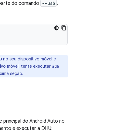
o parte do comando
--usb
,
no seu dispositivo móvel e
B
tivo móvel, tente executar
adb
óxima seção.
 principal do Android Auto no
amento e executar a DHU: