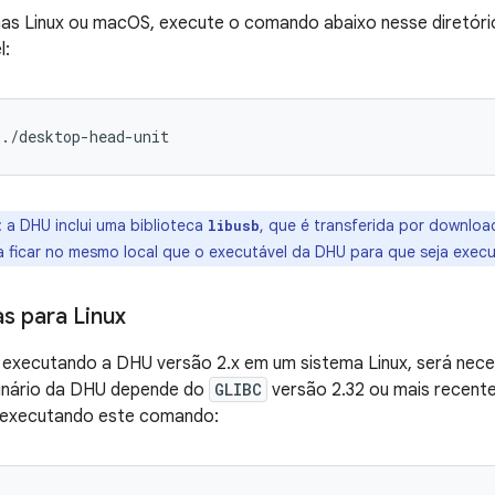
as Linux ou macOS, execute o comando abaixo nesse diretório
l:
./desktop-head-unit
:
a DHU inclui uma biblioteca
, que é transferida por downloa
libusb
sa ficar no mesmo local que o executável da DHU para que seja exec
s para Linux
 executando a DHU versão 2.x em um sistema Linux, será neces
binário da DHU depende do
GLIBC
versão 2.32 ou mais recente
 executando este comando: