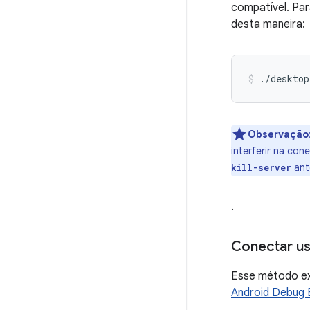
compatível. Par
desta maneira:
./desktop
Observação
interferir na co
ant
kill-server
.
Conectar u
Esse método exi
Android Debug B