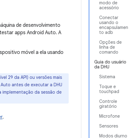
modo de
acessório
Conectar
usando o
 máquina de desenvolvimento
encapsulamen
testar apps Android Auto. A
to adb
Opções de
linha de
spositivo móvel a ela usando
comando
Guia do usuário
da DHU
Sistema
vel 29 da API) ou versões mais
d Auto antes de executar a DHU
Toque e
touchpad
 a implementação da sessão de
Controle
giratório
Microfone
er
.
Sensores
Modos diurno