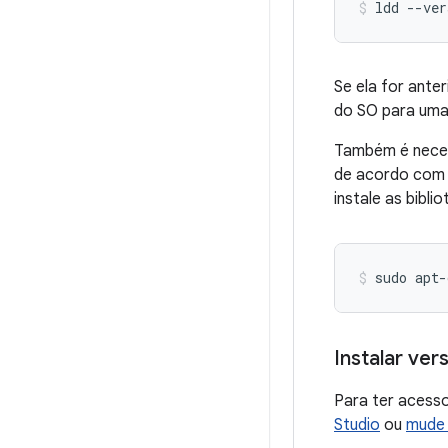
ldd
--ver
Se ela for anter
do SO para uma
Também é necess
de acordo com s
instale as bibl
sudo
apt-
Instalar ve
Para ter acess
Studio
ou
mude 