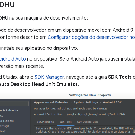
a DHU
 DHU na sua máquina de desenvolvimento:
odo de desenvolvedor em um dispositivo móvel com Android 9 (A
conforme descrito em
Configurar opções do desenvolvedor no 
instale seu aplicativo no dispositivo.
ndroid Auto
no dispositivo. Se o Android Auto já estiver instal
versão mais recente.
d Studio, abra o
SDK Manager
, navegue até a guia
SDK Tools
e
Auto Desktop Head Unit Emulator
.