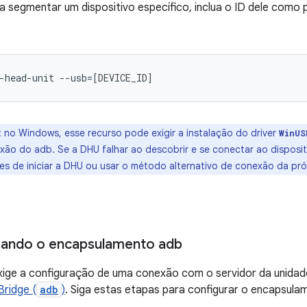
a segmentar um dispositivo específico, inclua o ID dele com
-head-unit
--usb
=[
DEVICE_ID
]
:
no Windows, esse recurso pode exigir a instalação do driver
WinUS
nexão do adb. Se a DHU falhar ao descobrir e se conectar ao disposi
es de iniciar a DHU ou usar o método alternativo de conexão da pr
sando o encapsulamento adb
ge a configuração de uma conexão com o servidor da unidade
ridge (
adb
)
. Siga estas etapas para configurar o encapsul