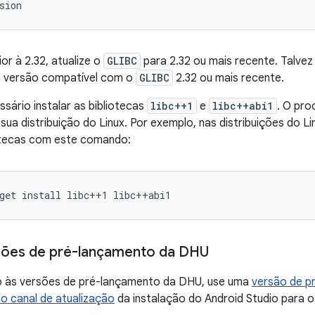
sion
ior à 2.32, atualize o
GLIBC
para 2.32 ou mais recente. Talvez
 versão compatível com o
GLIBC
2.32 ou mais recente.
ário instalar as bibliotecas
libc++1
e
libc++abi1
. O pro
ua distribuição do Linux. Por exemplo, nas distribuições do Li
iotecas com este comando:
get
install
libc++1
libc++abi1
rsões de pré-lançamento da DHU
o às versões de pré-lançamento da DHU, use uma
versão de p
o canal de atualização
da instalação do Android Studio para o