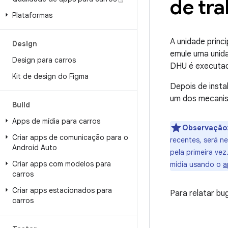
de tr
Plataformas
A unidade princ
Design
emule uma unida
Design para carros
DHU é executad
Kit de design do Figma
Depois de insta
um dos mecani
Build
Apps de mídia para carros
Observação
Criar apps de comunicação para o
recentes, será n
Android Auto
pela primeira ve
Criar apps com modelos para
mídia usando o
a
carros
Criar apps estacionados para
Para relatar bu
carros