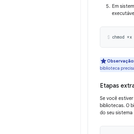
Em sistem
executáve
chmod
+x
Observação
biblioteca preci
Etapas extra
Se você estiver
bibliotecas. O 
do seu sistema