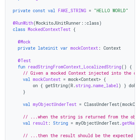
private
const
val
FAKE_STRING
=
"HELLO WORLD"
@RunWith
(
MockitoJUnitRunner
::
class
)
class
MockedContextTest
{
@Mock
private
lateinit
var
mockContext
:
Context
@Test
fun
readStringFromContext_LocalizedString
()
{
// Given a mocked Context injected into the ob
val
mockContext
=
mock<Context>
{
on
{
getString
(
R
.
string
.
name_label
)
}
doRe
}
val
myObjectUnderTest
=
ClassUnderTest
(
mockCon
// ...when the string is returned from the obj
val
result
:
String
=
myObjectUnderTest
.
getName
// ...then the result should be the expected o