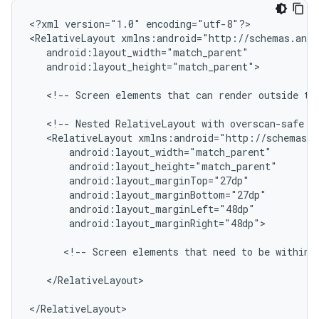
<?xml
version="1.0"
encoding="utf-8"?>

<RelativeLayout
android:layout_height="match_parent">

<!--
Screen
elements
that
can
render
outside
th
<!--
Nested
RelativeLayout
with
overscan-safe
m
<RelativeLayout
android:layout_marginRight="48dp">

<!--
Screen
elements
that
need
to
be
within
</RelativeLayout>

</RelativeLayout>