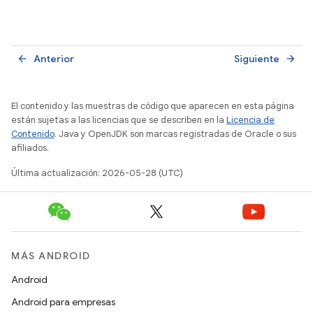
Anterior
Siguiente
arrow_back
arrow_forward
El contenido y las muestras de código que aparecen en esta página
están sujetas a las licencias que se describen en la
Licencia de
Contenido
. Java y OpenJDK son marcas registradas de Oracle o sus
afiliados.
Última actualización: 2026-05-28 (UTC)
MÁS ANDROID
Android
Android para empresas