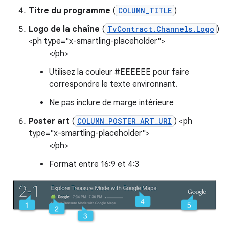
Titre du programme
(
COLUMN_TITLE
)
Logo de la chaîne
(
TvContract.Channels.Logo
)
<ph type="x-smartling-placeholder">
</ph>
Utilisez la couleur #EEEEEE pour faire
correspondre le texte environnant.
Ne pas inclure de marge intérieure
Poster art
(
COLUMN_POSTER_ART_URI
) <ph
type="x-smartling-placeholder">
</ph>
Format entre 16:9 et 4:3