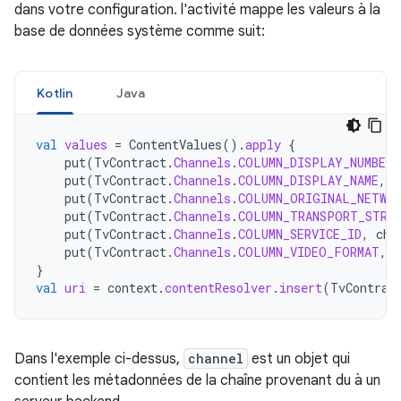
dans votre configuration. l'activité mappe les valeurs à la
base de données système comme suit:
Kotlin
Java
val
values
=
ContentValues
().
apply
{
put
(
TvContract
.
Channels
.
COLUMN_DISPLAY_NUMBER
,
put
(
TvContract
.
Channels
.
COLUMN_DISPLAY_NAME
,
c
put
(
TvContract
.
Channels
.
COLUMN_ORIGINAL_NETWOR
put
(
TvContract
.
Channels
.
COLUMN_TRANSPORT_STREA
put
(
TvContract
.
Channels
.
COLUMN_SERVICE_ID
,
cha
put
(
TvContract
.
Channels
.
COLUMN_VIDEO_FORMAT
,
c
}
val
uri
=
context
.
contentResolver
.
insert
(
TvContrac
Dans l'exemple ci-dessus,
channel
est un objet qui
contient les métadonnées de la chaîne provenant du à un