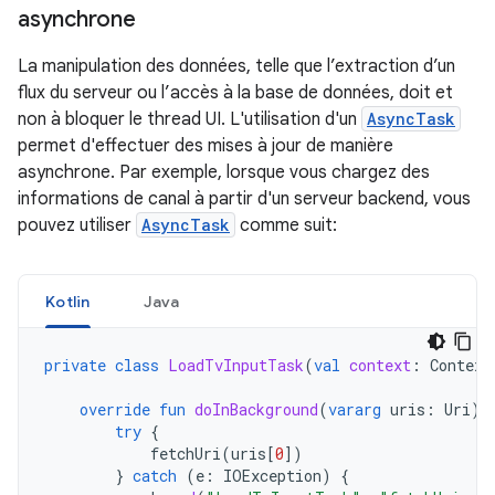
asynchrone
La manipulation des données, telle que l’extraction d’un
flux du serveur ou l’accès à la base de données, doit et
non à bloquer le thread UI. L'utilisation d'un
AsyncTask
permet d'effectuer des mises à jour de manière
asynchrone. Par exemple, lorsque vous chargez des
informations de canal à partir d'un serveur backend, vous
pouvez utiliser
AsyncTask
comme suit:
Kotlin
Java
private
class
LoadTvInputTask
(
val
context
:
Context
override
fun
doInBackground
(
vararg
uris
:
Uri
)
try
{
fetchUri
(
uris
[
0
]
)
}
catch
(
e
:
IOException
)
{