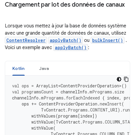
Chargement par lot des données de canaux
Lorsque vous mettez à jour la base de données système
avec une grande quantité de données de canaux, utilisez
ContentResolver
applyBatch()
ou
bulkInsert()
.
Voici un exemple avec
applyBatch()
:
Kotlin
Java
val
ops
=
ArrayList<ContentProviderOperation>
()
val
programsCount
=
channelInfo
.
mPrograms
.
size
channelInfo
.
mPrograms
.
forEachIndexed
{
index
,
prog
ops
+=
ContentProviderOperation
.
newInsert
(
TvContract
.
Programs
.
CONTENT_URI
).
run
{
withValues
(
programs
[
index
]
)
withValue
(
TvContract
.
Programs
.
COLUMN_START
withValue
(
TvContract
.
Programs
.
COLUMN_END_TIM