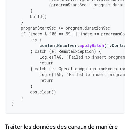
(
programStartSec
+
program
.
duratio
)
build
()
}
programStartSec
+=
program
.
durationSec
if
(
index
%
100
==
99
||
index
==
programsCoun
try
{
contentResolver
.
applyBatch
(
TvContrac
}
catch
(
e
:
RemoteException
)
{
Log
.
e
(
TAG
,
"Failed to insert programs.
return
}
catch
(
e
:
OperationApplicationException
)
Log
.
e
(
TAG
,
"Failed to insert programs.
return
}
ops
.
clear
()
}
}
Traiter les données des canaux de manière