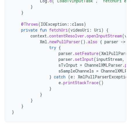
Log
.
d
(
"LoadTvInputTask"
,
"fetchUri er
}
}
@Throws
(
IOException
::
class
)
private
fun
fetchUri
(
videoUri
:
Uri
)
{
context
.
contentResolver
.
openInputStream
(
vi
Xml
.
newPullParser
().
also
{
parser
-
try
{
parser
.
setFeature
(
XmlPullParse
parser
.
setInput
(
inputStream
,
n
sTvInput
=
ChannelXMLParser
.
pa
sSampleChannels
=
ChannelXMLPa
}
catch
(
e
:
XmlPullParserException
e
.
printStackTrace
()
}
}
}
}
}