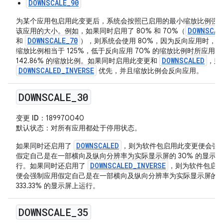
DOWNSCALE_90
为某个应用包启用此变更后，系统会按照已启用的最小缩放比例强
DOWNSCAL
该应用的大小。例如，如果同时启用了 80% 和 70%（
DOWNSCALE_70
和
），则系统会使用 80%，因为反向应用时，80
缩放比例相当于 125%，低于反向应用 70% 的缩放比例时所应用的
DOWNSCALED
142.86% 的缩放比例。如果同时启用此变更和
，则
DOWNSCALED_INVERSE
优先，并且缩放比例会反向应用。
DOWNSCALE
_
30
变更 ID
：189970040
默认状态
：对所有应用都处于停用状态。
DOWNSCALED
如果同时还启用了
，则为软件包启用此变更便会强
假定自己是在一部横向及纵向分辨率为实际显示屏的 30% 的显示
DOWNSCALED_INVERSE
行。如果同时还启用了
，则为软件包启
便会强制应用假定自己是在一部横向及纵向分辨率为实际显示屏的
333.33% 的显示屏上运行。
DOWNSCALE
_
35