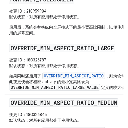
变更 ID
：218959984
默认状态
：对所有应用都处于停用状态。
启用后，系统会替换纵向全屏模式下的最小宽高比限制，以便使用
用的屏幕空间。
OVERRIDE
_
MIN
_
ASPECT
_
RATIO
_
LARGE
变更 ID
：180326787
默认状态
：对所有应用都处于停用状态。
OVERRIDE_MIN_ASPECT_RATIO
如果同时还启用了
，则为软件
此变更便会将相应 activity 的最小宽高比设为
OVERRIDE_MIN_ASPECT_RATIO_LARGE_VALUE
定义的较大值
OVERRIDE
_
MIN
_
ASPECT
_
RATIO
_
MEDIUM
变更 ID
：180326845
默认状态
：对所有应用都处于停用状态。