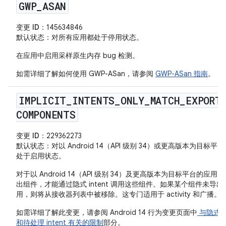
GWP
_
ASAN
变更 ID
：145634846
默认状态
：对所有应用都处于停用状态。
在应用中启用采样原生内存 bug 检测。
如需详细了解如何使用 GWP-ASan，请参阅
GWP-ASan 指南
。
IMPLICIT
_
INTENTS
_
ONLY
_
MATCH
_
EXPORT
COMPONENTS
变更 ID
：229362273
默认状态
：对以 Android 14（API 级别 34）或更高版本为目标平
处于启用状态。
对于以 Android 14（API 级别 34）及更高版本为目标平台的应用
出组件，才能通过隐式 intent 调用这些组件。如果某个组件未导出
用，则将从接收器列表中被移除。这专门适用于 activity 和广播。
如需详细了解此变更，请参阅 Android 14 行为变更页面中
与隐式 in
和待处理 intent 有关的限制
部分。