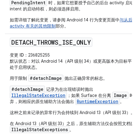
PendingIntent
时，如果它想要授予自己的后台 activity 启动
intent 的启动特权，则必须选择启用。
如需详细了解此变更，请参阅 Android 14 行为变更页面中
与从后台
activity 有关的其他限制
部分。
DETACH
_
THROWS
_
ISE
_
ONLY
变更 ID
：236825255
默认状态
：对以 Android 14（API 级别 34）或更高版本为目标平
处于启用状态。
#detachImage
用于限制
抛出正确异常的标志。
#detachImage
记录为在出现错误时抛出
IllegalStateException
Image
；如果 Surface 在分离
时
RuntimeException
弃，则相应的原生辅助方法会抛出
。
这种之前未记录的异常行为会持续到 Android 13（API 级别 33）。
在 Android 13（API 级别 33）之后，原生辅助方法仅会按照文档抛
IllegalStateExceptions
。