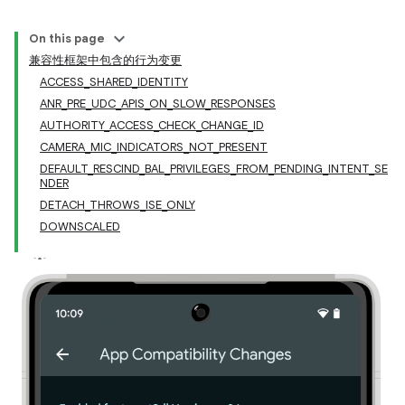
On this page
兼容性框架中包含的行为变更
ACCESS_SHARED_IDENTITY
ANR_PRE_UDC_APIS_ON_SLOW_RESPONSES
AUTHORITY_ACCESS_CHECK_CHANGE_ID
CAMERA_MIC_INDICATORS_NOT_PRESENT
DEFAULT_RESCIND_BAL_PRIVILEGES_FROM_PENDING_INTENT_SE
NDER
DETACH_THROWS_ISE_ONLY
DOWNSCALED