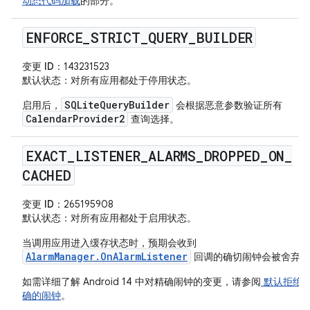
动态代码加载
的部分。
ENFORCE
_
STRICT
_
QUERY
_
BUILDER
变更 ID
：143231523
默认状态
：对所有应用都处于停用状态。
SQLiteQueryBuilder
启用后，
会根据恶意参数验证所有
CalendarProvider2
查询选择。
EXACT
_
LISTENER
_
ALARMS
_
DROPPED
_
ON
_
CACHED
变更 ID
：265195908
默认状态
：对所有应用都处于启用状态。
当调用应用进入缓存状态时，预期会收到
AlarmManager.OnAlarmListener
回调的确切闹钟会被舍弃。
如需详细了解 Android 14 中对精确闹钟的变更，请参阅
默认拒绝
确的闹钟
。