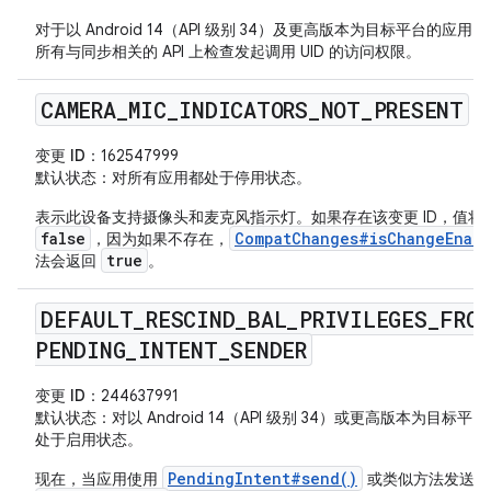
对于以 Android 14（API 级别 34）及更高版本为目标平台的应用
所有与同步相关的 API 上检查发起调用 UID 的访问权限。
CAMERA
_
MIC
_
INDICATORS
_
NOT
_
PRESENT
变更 ID
：162547999
默认状态
：对所有应用都处于停用状态。
表示此设备支持摄像头和麦克风指示灯。如果存在该变更 ID，值将
false
CompatChanges#isChangeEnabl
，因为如果不存在，
true
法会返回
。
DEFAULT
_
RESCIND
_
BAL
_
PRIVILEGES
_
FROM
PENDING
_
INTENT
_
SENDER
变更 ID
：244637991
默认状态
：对以 Android 14（API 级别 34）或更高版本为目标平
处于启用状态。
PendingIntent#send()
现在，当应用使用
或类似方法发送