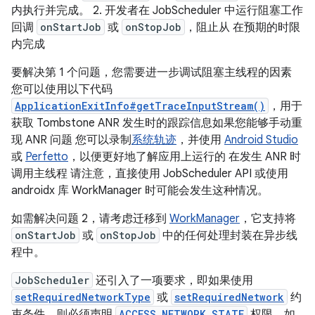
内执行并完成。 2. 开发者在 JobScheduler 中运行阻塞工作
回调
onStartJob
或
onStopJob
，阻止从 在预期的时限
内完成
要解决第 1 个问题，您需要进一步调试阻塞主线程的因素
您可以使用以下代码
ApplicationExitInfo#getTraceInputStream()
，用于
获取 Tombstone ANR 发生时的跟踪信息如果您能够手动重
现 ANR 问题 您可以录制
系统轨迹
，并使用
Android Studio
或
Perfetto
，以便更好地了解应用上运行的 在发生 ANR 时
调用主线程 请注意，直接使用 JobScheduler API 或使用
androidx 库 WorkManager 时可能会发生这种情况。
如需解决问题 2，请考虑迁移到
WorkManager
，它支持将
onStartJob
或
onStopJob
中的任何处理封装在异步线
程中。
JobScheduler
还引入了一项要求，即如果使用
setRequiredNetworkType
或
setRequiredNetwork
约
束条件，则必须声明
ACCESS_NETWORK_STATE
权限。如