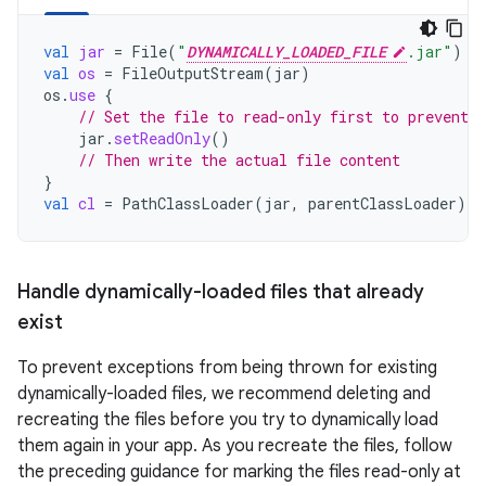
val
jar
=
File
(
"
DYNAMICALLY_LOADED_FILE
.jar"
)
val
os
=
FileOutputStream
(
jar
)
os
.
use
{
// Set the file to read-only first to prevent r
jar
.
setReadOnly
()
// Then write the actual file content
}
val
cl
=
PathClassLoader
(
jar
,
parentClassLoader
)
Handle dynamically-loaded files that already
exist
To prevent exceptions from being thrown for existing
dynamically-loaded files, we recommend deleting and
recreating the files before you try to dynamically load
them again in your app. As you recreate the files, follow
the preceding guidance for marking the files read-only at