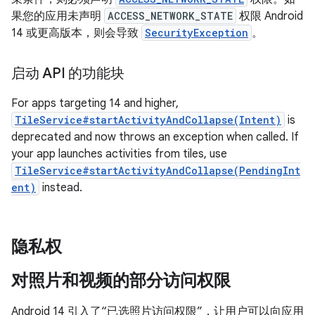
果您的应用未声明
ACCESS_NETWORK_STATE
权限 Android
14 或更高版本，则会导致
SecurityException
。
启动 API 的功能块
For apps targeting 14 and higher,
TileService#startActivityAndCollapse(Intent)
is
deprecated and now throws an exception when called. If
your app launches activities from tiles, use
TileService#startActivityAndCollapse(PendingInt
ent)
instead.
隐私权
对照片和视频的部分访问权限
Android 14 引入了“已选照片访问权限”，让用户可以向应用