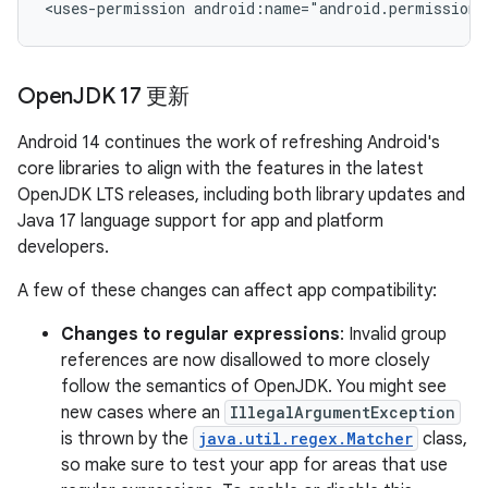
<uses-permission
android:name="android.permission
Open
JDK 17 更新
Android 14 continues the work of refreshing Android's
core libraries to align with the features in the latest
OpenJDK LTS releases, including both library updates and
Java 17 language support for app and platform
developers.
A few of these changes can affect app compatibility:
Changes to regular expressions
: Invalid group
references are now disallowed to more closely
follow the semantics of OpenJDK. You might see
new cases where an
IllegalArgumentException
is thrown by the
java.util.regex.Matcher
class,
so make sure to test your app for areas that use