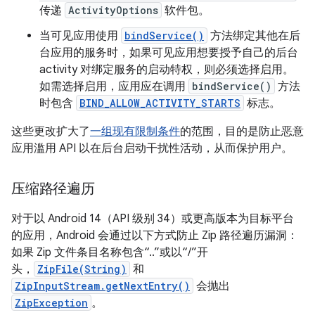
传递
ActivityOptions
软件包。
当可见应用使用
bindService()
方法绑定其他在后
台应用的服务时，如果可见应用想要授予自己的后台
activity 对绑定服务的启动特权，则必须选择启用。
如需选择启用，应用应在调用
bindService()
方法
时包含
BIND_ALLOW_ACTIVITY_STARTS
标志。
这些更改扩大了
一组现有限制条件
的范围，目的是防止恶意
应用滥用 API 以在后台启动干扰性活动，从而保护用户。
压缩路径遍历
对于以 Android 14（API 级别 34）或更高版本为目标平台
的应用，Android 会通过以下方式防止 Zip 路径遍历漏洞：
如果 Zip 文件条目名称包含“..”或以“/”开
头，
ZipFile(String)
和
ZipInputStream.getNextEntry()
会抛出
ZipException
。