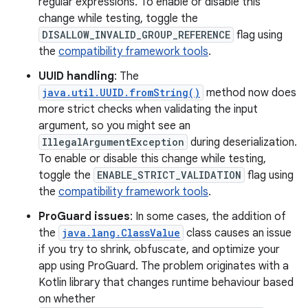
regular expressions. To enable or disable this
change while testing, toggle the
DISALLOW_INVALID_GROUP_REFERENCE
flag using
the
compatibility framework tools
.
UUID handling
: The
java.util.UUID.fromString()
method now does
more strict checks when validating the input
argument, so you might see an
IllegalArgumentException
during deserialization.
To enable or disable this change while testing,
toggle the
ENABLE_STRICT_VALIDATION
flag using
the
compatibility framework tools
.
ProGuard issues
: In some cases, the addition of
the
java.lang.ClassValue
class causes an issue
if you try to shrink, obfuscate, and optimize your
app using ProGuard. The problem originates with a
Kotlin library that changes runtime behaviour based
on whether