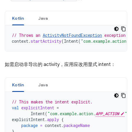
Kotlin
Java
// Throws an 
ActivityNotFoundException
 exception w
context
.
startActivity
(
Intent
(
"com.example.action.
A
如需启动非导出的 activity，应用应改用显式 intent：
Kotlin
Java
// This makes the intent explicit.
val
explicitIntent
=
Intent
(
"com.example.action.
APP_ACTION
"
)
explicitIntent
.
apply
{
package
=
context
.
packageName
}