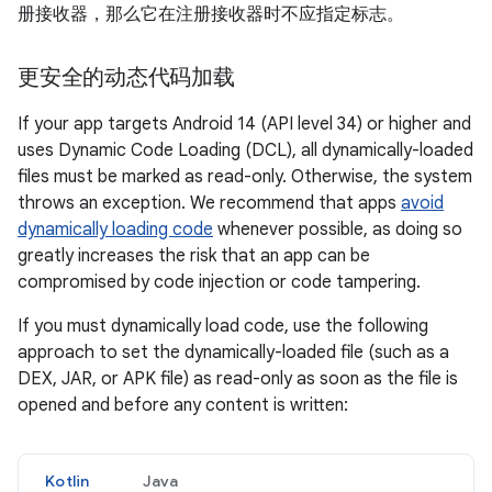
册接收器，那么它在注册接收器时不应指定标志。
更安全的动态代码加载
If your app targets Android 14 (API level 34) or higher and
uses Dynamic Code Loading (DCL), all dynamically-loaded
files must be marked as read-only. Otherwise, the system
throws an exception. We recommend that apps
avoid
dynamically loading code
whenever possible, as doing so
greatly increases the risk that an app can be
compromised by code injection or code tampering.
If you must dynamically load code, use the following
approach to set the dynamically-loaded file (such as a
DEX, JAR, or APK file) as read-only as soon as the file is
opened and before any content is written:
Kotlin
Java