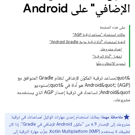
الإضافي" على Android
على هذه الصفحة
حالات استخدام "مساعد ترقية AGP"
كيفية استخدام "أداة ترقية حزمة Android Gradle"
إعداد مشروعك
تشغيل "أداة الترقية"
تحديد الأخطاء وحلّها
&quot;مساعد ترقية المكوّن الإضافي لنظام Gradle المتوافق مع
Android&quot; (AGP) هو أداة في &quot;استوديو
Android&quot; تساعدك في ترقية إصدار AGP الذي يستخدمه
مشروعك.
ملاحظة مهمة:
يمكنك استخدام إحدى مهارات الوكيل لمساعدتك في ترقية
مشروعك إلى الإصدار 9.x من "مكوّن Android الإضافي في Gradle". إذا كان
تطبيقك لا يستخدم Kotlin Multiplatform (KMP)، جرِّب مهارة الترقية إلى