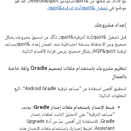
مع الأداة، ثم شغِّلها من &quot;استوديو Android&quot;، كما هو
موضّح في
تشغيل &quot;أداة الترقية&quot;
.
إعداد مشروعك
قبل تشغيل &quot;أداة الترقية&quot;، تأكَّد من تنسيق مشروعك بشكل
صحيح ومن الاحتفاظ بنسخة احتياطية منه. لضمان إعداد &quot;مساعِد
ترقية AGP&quot; بشكل صحيح، يُرجى قراءة الأقسام التالية.
تنظيم مشروعك باستخدام ملفات تصميم Gradle ولغة خاصة
بالمجال
لتحقيق أقصى استفادة من "مساعِد ترقية Android Gradle"، اتّبِع
الخطوات التالية:
ضبط الإصدار باستخدام ملفات إصدار Gradle
: يعتمد
"مساعد الترقية" على التحليل الثابت لملفات إصدار
Gradle. للاستفادة إلى أقصى حدّ من أداة Upgrade
Assistant، اضبط إصدارك باستخدام ملفات الإصدار هذه.