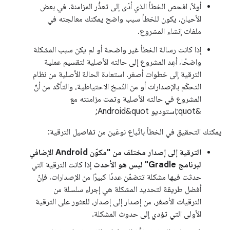
أولاً، افحص الخطأ الذي أدّى إلى تعذُّر المزامنة. في بعض
الأحيان، يكون للخطأ سبب واضح يمكنك معالجته في
ملفات إنشاء المشروع.
إذا كانت رسالة الخطأ غير واضحة أو لم يكن سبب المشكلة
واضحًا، أعِد المشروع إلى حالته الأصلية لتقسيم عملية
الترقية إلى خطوات أصغر. استعادة الحالة الأصلية من نظام
التحكّم بالإصدارات أو من النُسخ الاحتياطية، والتأكّد من أنّ
المشروع في حالته الأصلية وتمت مزامنته مع
&quot;استوديو Android&quot;
يمكنك التحقيق في الخطأ باتّباع نوعَين من تفاصيل الترقية:
الترقية إلى إصدار مختلف من "مكوّن Android الإضافي
لبرنامج Gradle" ليس هو الأحدث
إذا كانت الترقية التي
حدثت فيها مشكلة تتضمّن عددًا كبيرًا من الإصدارات، فإنّ
أفضل طريقة لتحديد المشكلة هي إجراء سلسلة من
الترقيات الأصغر، من إصدار إلى إصدار، للعثور على الترقية
الأولى التي تؤدي إلى حدوث المشكلة.