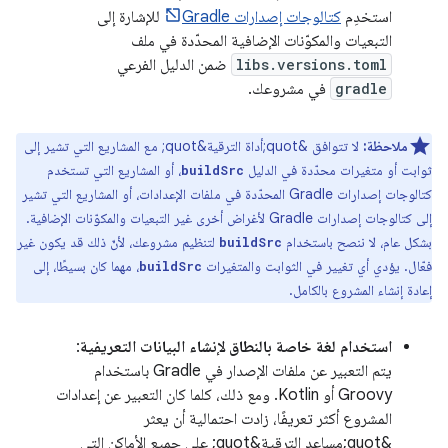
استخدِم
كتالوجات إصدارات Gradle
للإشارة إلى
التبعيات والمكوّنات الإضافية المحدّدة في ملف
libs.versions.toml
ضمن الدليل الفرعي
gradle
في مشروعك.
ملاحظة:
لا تتوافق &quot;أداة الترقية&quot; مع المشاريع التي تشير إلى
ثوابت أو متغيرات محدّدة في الدليل
، أو المشاريع التي تستخدم
buildSrc
كتالوجات إصدارات Gradle المحدّدة في ملفات الإعدادات، أو المشاريع التي تشير
إلى كتالوجات إصدارات Gradle لأغراض أخرى غير التبعيات والمكوّنات الإضافية.
بشكل عام، لا ننصح باستخدام
لتنظيم مشروعك، لأنّ ذلك قد يكون غير
buildSrc
فعّال. يؤدي أي تغيير في الثوابت والمتغيرات
، مهما كان بسيطًا، إلى
buildSrc
إعادة إنشاء المشروع بالكامل.
استخدام لغة خاصة بالنطاق لإنشاء البيانات التعريفية
:
يتم التعبير عن ملفات الإصدار في Gradle باستخدام
Groovy أو Kotlin. ومع ذلك، كلما كان التعبير عن إعدادات
المشروع أكثر تعريفًا، زادت احتمالية أن يعثر
&quot;مساعد الترقية&quot; على جميع الأماكن التي