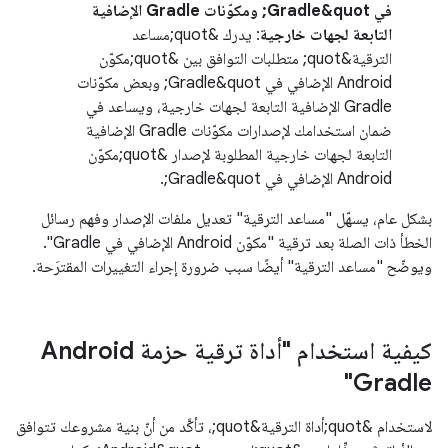
في Gradle&quot; ومكوّنات Gradle الإضافية
التابعة لجهات خارجية
: يدرك &quot;مساعد
الترقية&quot; متطلبات التوافق بين &quot;مكوّن
Android الإضافي في Gradle&quot; وبعض مكوّنات
Gradle الإضافية التابعة لجهات خارجية، ويساعد في
ضمان استخدامك لإصدارات مكوّنات Gradle الإضافية
التابعة لجهات خارجية المطلوبة لإصدار &quot;مكوّن
Android الإضافي في Gradle&quot;.
بشكل عام، يسهّل "مساعد الترقية" تعديل ملفات الإصدار وفهم رسائل
الخطأ ذات الصلة بعد ترقية "مكوّن Android الإضافي في Gradle".
ويوضّح "مساعد الترقية" أيضًا سبب ضرورة إجراء التغييرات المقترَحة.
كيفية استخدام "أداة ترقية حزمة Android
Gradle"
لاستخدام &quot;أداة الترقية&quot;، تأكَّد من أنّ بنية مشروعك تتوافق