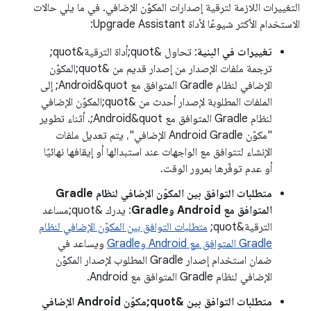
التغييرات اللازمة لترقية إصدارات المكوّن الإضافي. في ما يلي حالات
الاستخدام الأكثر شيوعًا لأداة Upgrade Assistant:
تغييرات في البنية
: تحاول &quot;أداة الترقية&quot;
ترجمة ملفات الإصدار من إصدار قديم من &quot;المكوّن
الإضافي لنظام Gradle المتوافق مع Android&quot; إلى
الملفات المطلوبة لإصدار أحدث من &quot;المكوّن الإضافي
لنظام Gradle المتوافق مع Android&quot;. أثناء تطوير
"مكوّن Android Gradle الإضافي"، يتم تعديل ملفات
الإنشاء لتتوافق مع الواجهات عند استبدالها أو إيقافها نهائيًا
أو عدم توفّرها بمرور الوقت.
متطلبات التوافق بين المكوّن الإضافي لنظام Gradle
المتوافق مع Android وGradle
: يدرك &quot;مساعد
الترقية&quot;
متطلبات التوافق بين المكوّن الإضافي لنظام
Gradle المتوافق مع Android وGradle
ويساعد في
ضمان استخدام إصدار Gradle المطلوب لإصدار المكوّن
الإضافي لنظام Gradle المتوافق مع Android.
متطلبات التوافق بين &quot;مكوّن Android الإضافي