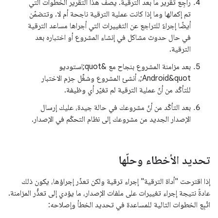
راجِع تقرير ما بعد الترقية. يصف هذا التقرير الخطوات التي
تم إكمالها وما إذا كانت عملية الترقية ناجحة أم لا. وتتضمّن
أيضًا إجراءً للتراجع عن التغييرات التي أجراها مساعد الترقية
في حال حدوث مشاكل في إنشاء المشروع أو اختباره بعد
الترقية.
بعد مزامنة المشروع بنجاح مع &quot;استوديو
Android&quot;، أنشئ المشروع وشغِّل حِزم الاختبار
للتأكّد من أنّ عملية الترقية لم تغيّر أي وظيفة.
بعد التأكّد من أنّ مشروعك في حالة جيدة، عليك إرسال
الإصدار الجديد من مشروعك إلى نظام التحكّم في الإصدار.
تحديد الأخطاء وحلّها
إذا اقترحت "أداة الترقية" إجراء ترقية ولكن تعذّر إجراؤها، يكون ذلك
عادةً نتيجة إجراء تغييرات على ملفات الإصدار، ما يؤدي إلى تعذُّر المزامنة.
اتّبِع الخطوات التالية للمساعدة في تحديد الخطأ وإصلاحه: