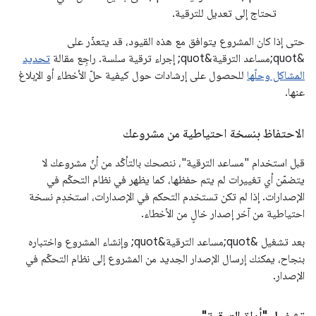
تحتاج إلى تعديل للترقية.
حتى إذا كان المشروع يتوافق مع هذه القيود، قد يتعذّر على
&quot;مساعد الترقية&quot; إجراء ترقية سلسة. راجِع مقالة
تحديد
المشاكل وحلّها
للحصول على إرشادات حول كيفية حلّ الأخطاء أو الإبلاغ
عنها.
الاحتفاظ بنسخة احتياطية من مشروعك
قبل استخدام "مساعد الترقية"، ننصحك بالتأكّد من أنّ مشروعك لا
يتضمّن أي تغييرات لم يتم حفظها، كما يظهر في نظام التحكّم في
الإصدارات. إذا لم تكن تستخدم التحكم في الإصدارات، استخدِم نسخة
احتياطية من آخر إصدار خالٍ من الأخطاء.
بعد تشغيل &quot;مساعد الترقية&quot; وإنشاء المشروع واختباره
بنجاح، يمكنك إرسال الإصدار الجديد من المشروع إلى نظام التحكّم في
الإصدار.