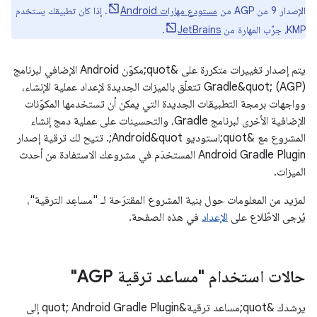
الإصدار 9 من AGP من
مستودع مهارات Android
. إذا كان تطبيقك يستخدم
KMP، جرِّب المهارة من
JetBrains
.
يتم إصدار تغييرات متكررة على &quot;مكوّن Android الإضافي لبرنامج
Gradle&quot; (AGP) تتعلّق بالميزات الجديدة لإعداد عملية الإنشاء،
وواجهات برمجة التطبيقات الجديدة التي يمكن أن تستخدمها المكوّنات
الإضافية الأخرى لبرنامج Gradle، والتحسينات على عملية دمج إنشاء
المشروع مع &quot;استوديو Android&quot;. تتيح لك ترقية إصدار
Android Gradle Plugin المستخدَم في مشروعك الاستفادة من أحدث
الميزات.
لمزيد من المعلومات حول بنية المشروع المقترَحة لـ "مساعِد الترقية"،
يُرجى الاطّلاع على
الإعداد
في هذه الصفحة.
حالات استخدام "مساعد ترقية AGP"
يرشدك &quot;مساعد ترقية&quot; Android Gradle Plugin إلى