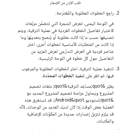
طلب الإذن من الإشعار
راجِع الخطوات المطلوبة والمُقترَحة.
في اللوحة اليمنى، تعرض الشجرة التي تتضمّن مربّعات
الاختيار تفاصيل الخطوات الفردية في عملية الترقية، ويتم
تصنيفها حسب ما إذا كانت مطلوبة أو يُنصح بتعديلها وما
إذا كانت من المتطلبات الأساسية لخطوات أخرى. اختَر
عناصر فردية في العرض التدرّجي لعرض المزيد من
التفاصيل حول كل خطوة في اللوحة الرئيسية.
لتنفيذ عملية الترقية، اختَر الخطوات المطلوبة والمرغوب
فيها، ثم انقر على
تنفيذ الخطوات المحدّدة
.
يغيّر &quot;مساعِد الترقية&quot; ملفات تصميم
المشروع ويحاول مزامنة تصميم المشروع الجديد مع
&quot;استوديو Android&quot;. قد تستغرق هذه
العملية بعض الوقت إذا كان لديك العديد من الوحدات، لأنّه
قد يلزم تنزيل إصدارات جديدة من المكوّنات الإضافية
والمكتبات.