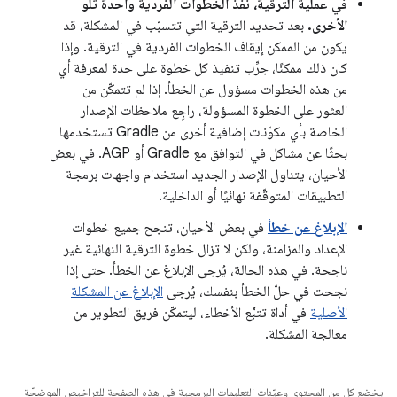
في عملية الترقية، نفِّذ الخطوات الفردية واحدة تلو
الأخرى.
بعد تحديد الترقية التي تتسبّب في المشكلة، قد
يكون من الممكن إيقاف الخطوات الفردية في الترقية. وإذا
كان ذلك ممكنًا، جرِّب تنفيذ كل خطوة على حدة لمعرفة أي
من هذه الخطوات مسؤول عن الخطأ. إذا لم تتمكّن من
العثور على الخطوة المسؤولة، راجِع ملاحظات الإصدار
الخاصة بأي مكوّنات إضافية أخرى من Gradle تستخدمها
بحثًا عن مشاكل في التوافق مع Gradle أو AGP. في بعض
الأحيان، يتناول الإصدار الجديد استخدام واجهات برمجة
التطبيقات المتوقّفة نهائيًا أو الداخلية.
الإبلاغ عن خطأ
في بعض الأحيان، تنجح جميع خطوات
الإعداد والمزامنة، ولكن لا تزال خطوة الترقية النهائية غير
ناجحة. في هذه الحالة، يُرجى الإبلاغ عن الخطأ. حتى إذا
نجحت في حلّ الخطأ بنفسك، يُرجى
الإبلاغ عن المشكلة
الأصلية
في أداة تتبُّع الأخطاء، ليتمكّن فريق التطوير من
معالجة المشكلة.
يخضع كل من المحتوى وعيّنات التعليمات البرمجية في هذه الصفحة للتراخيص الموضحّة