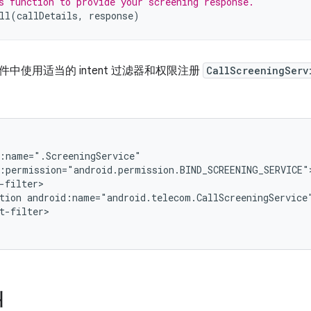
s function to provide your screening response.
ll
(
callDetails
,
response
)
中使用适当的 intent 过滤器和权限注册
CallScreeningServ
tion
android:name="android.telecom.CallScreeningService
t-filter>

叫