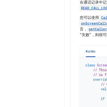
在通话记录中记录
READ_CALL_LO
您可以使用
Ca
onScreenCall
言，
getCalle
“失败”，则很
Kotlin
class
Scree
// This
// is f
overrid
// 
val
if