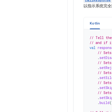
以指示系统完全
Kotlin
// Tell the
// and if i
val
respons
// Sets
.
setDis
// Sets
.
setRej
// Sets
.
setSil
// Sets
.
setSki
// Sets
.
setSki
.
build
(