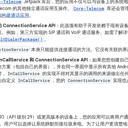
e-Telecom
Jetpack 库后，您的应用不仅可以与设备上的系
elecom 的其他独立通话应用互操作。
Core-Telecom
库还会管
阅
构建通话应用
。
onnectionService API
：此选项有助于开发依赖于现有设
。例如，第三方实现的 SIP 通话和 VoIP 通话服务。如需了解
ultDialerPackage()
。
ctionService
本身只能提供连接通话的方法。它没有关联的界
allService 和 ConnectionService API
：如果您想创建自
方案（包括自己的界面），并在同一界面中显示所有其他 Andro
时，
InCallService
的实现不得对其显示的调用的来源做出任
为自定义
InCallService
，您的
ConnectionService
实现也
oid 10（API 级别 29）或更高版本的设备上，您的应用可以将
。用户可以选择让系统静默拒接垃圾来电。为了让用户更清楚地