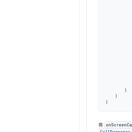
}
}
}
将
onScreenCa
CallResponse