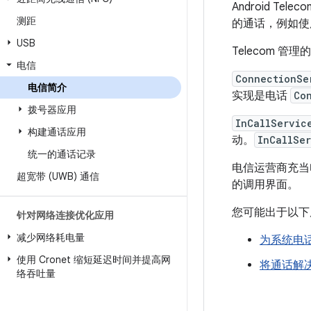
Android Te
测距
的通话，例如使
USB
Telecom 管
电信
ConnectionSe
电信简介
实现是电话
Co
拨号器应用
InCallServic
构建通话应用
动。
InCallSe
统一的通话记录
电信运营商充当
超宽带 (UWB) 通信
的调用界面。
您可能出于以下原因
针对网络连接优化应用
减少网络耗电量
为系统电
使用 Cronet 缩短延迟时间并提高网
将通话解
络吞吐量