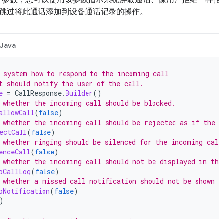
参数，您可以使用该参数指示系统屏蔽通话、像用户拒绝一样
跳过将此通话添加到设备通话记录的操作。
Java
 system how to respond to the incoming call
t should notify the user of the call.
e
=
CallResponse
.
Builder
()
 whether the incoming call should be blocked.
allowCall
(
false
)
 whether the incoming call should be rejected as if the
ectCall
(
false
)
 whether ringing should be silenced for the incoming cal
enceCall
(
false
)
 whether the incoming call should not be displayed in th
pCallLog
(
false
)
 whether a missed call notification should not be shown 
pNotification
(
false
)
)