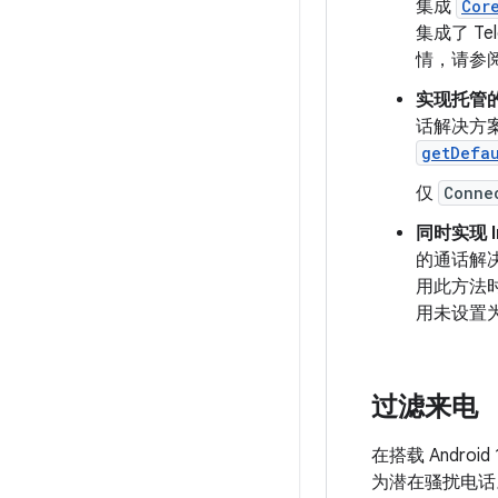
集成
Cor
集成了 T
情，请参
实现托管的 C
话解决方案
getDefa
仅
Conne
同时实现 InC
的通话解决
用此方法
用未设置
过滤来电
在搭载 Andr
为潜在骚扰电话