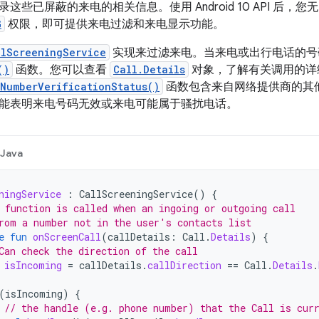
这些已屏蔽的来电的相关信息。使用 Android 10 API 后，
G
权限，即可提供来电过滤和来电显示功能。
llScreeningService
实现来过滤来电。当来电或出行电话的号
()
函数。您可以查看
Call.Details
对象，了解有关调用的详
rNumberVerificationStatus()
函数包含来自网络提供商的其
可能表明来电号码无效或来电可能属于骚扰电话。
Java
ningService
:
CallScreeningService
()
{
 function is called when an ingoing or outgoing call
rom a number not in the user's contacts list
e
fun
onScreenCall
(
callDetails
:
Call
.
Details
)
{
Can check the direction of the call
isIncoming
=
callDetails
.
callDirection
==
Call
.
Details
.
(
isIncoming
)
{
// the handle (e.g. phone number) that the Call is cur