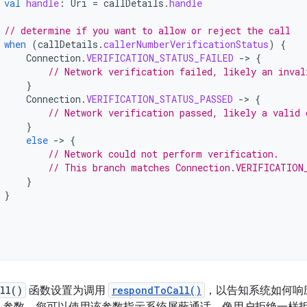
val
handle
:
Uri
=
callDetails
.
handle
// determine if you want to allow or reject the call
when
(
callDetails
.
callerNumberVerificationStatus
)
{
Connection
.
VERIFICATION_STATUS_FAILED
-
>
{
// Network verification failed, likely an inval
}
Connection
.
VERIFICATION_STATUS_PASSED
-
>
{
// Network verification passed, likely a valid 
}
else
-
>
{
// Network could not perform verification.
// This branch matches Connection.VERIFICATION
}
}
ll()
函数设置为调用
respondToCall()
，以告知系统如何响