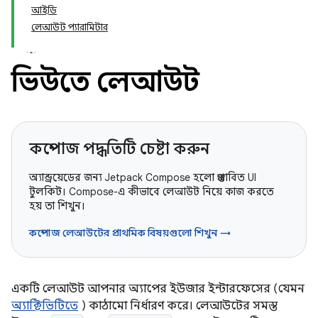
আইডি
লেআউট প্যারামিটার
ভিউতে লেআউট
কম্পোজ পদ্ধতিটি চেষ্টা করুন
অ্যান্ড্রয়েডের জন্য Jetpack Compose হলো প্রস্তাবিত UI
টুলকিট। Compose-এ কীভাবে লেআউট নিয়ে কাজ করতে
হয় তা শিখুন।
কম্পোজ লেআউটের প্রাথমিক বিষয়গুলো শিখুন →
একটি লেআউট আপনার অ্যাপের ইউজার ইন্টারফেসের (যেমন
অ্যাক্টিভিটিতে
) কাঠামো নির্ধারণ করে। লেআউটের সমস্ত