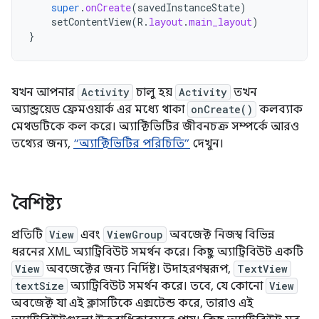
super
.
onCreate
(
savedInstanceState
)
setContentView
(
R
.
layout
.
main_layout
)
}
যখন আপনার
Activity
চালু হয়
Activity
তখন
অ্যান্ড্রয়েড ফ্রেমওয়ার্ক এর মধ্যে থাকা
onCreate()
কলব্যাক
মেথডটিকে কল করে। অ্যাক্টিভিটির জীবনচক্র সম্পর্কে আরও
তথ্যের জন্য,
“অ্যাক্টিভিটির পরিচিতি”
দেখুন।
বৈশিষ্ট্য
প্রতিটি
View
এবং
ViewGroup
অবজেক্ট নিজস্ব বিভিন্ন
ধরনের XML অ্যাট্রিবিউট সমর্থন করে। কিছু অ্যাট্রিবিউট একটি
View
অবজেক্টের জন্য নির্দিষ্ট। উদাহরণস্বরূপ,
TextView
textSize
অ্যাট্রিবিউট সমর্থন করে। তবে, যে কোনো
View
অবজেক্ট যা এই ক্লাসটিকে এক্সটেন্ড করে, তারাও এই