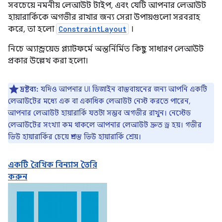
সবচেয়ে নমনীয় লেআউট টাইপ, এবং যেটি আপনার লেআউট
হায়ারার্কিকে অগভীর রাখার জন্য সেরা উপায়গুলো সরবরাহ
করে, তা হলো
ConstraintLayout
।
নিচে অ্যান্ড্রয়েড প্ল্যাটফর্মে অন্তর্নির্মিত কিছু সাধারণ লেআউট
প্রকার উল্লেখ করা হলো।
দ্রষ্টব্য:
যদিও আপনার UI ডিজাইন বাস্তবায়নের জন্য আপনি একটি
লেআউটের মধ্যে এক বা একাধিক লেআউট নেস্ট করতে পারেন,
আপনার লেআউট হায়ারার্কি যতটা সম্ভব অগভীর রাখুন। নেস্টেড
লেআউটের সংখ্যা কম থাকলে আপনার লেআউট দ্রুত ড্র হয়। গভীর
ভিউ হায়ারার্কির চেয়ে প্রশস্ত ভিউ হায়ারার্কি শ্রেয়।
একটি রৈখিক বিন্যাস তৈরি
করুন