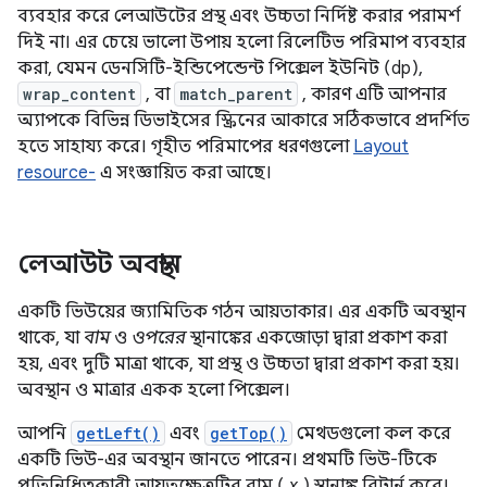
ব্যবহার করে লেআউটের প্রস্থ এবং উচ্চতা নির্দিষ্ট করার পরামর্শ
দিই না। এর চেয়ে ভালো উপায় হলো রিলেটিভ পরিমাপ ব্যবহার
করা, যেমন ডেনসিটি-ইন্ডিপেন্ডেন্ট পিক্সেল ইউনিট (dp),
wrap_content
, বা
match_parent
, কারণ এটি আপনার
অ্যাপকে বিভিন্ন ডিভাইসের স্ক্রিনের আকারে সঠিকভাবে প্রদর্শিত
হতে সাহায্য করে। গৃহীত পরিমাপের ধরণগুলো
Layout
resource-
এ সংজ্ঞায়িত করা আছে।
লেআউট অবস্থান
একটি ভিউয়ের জ্যামিতিক গঠন আয়তাকার। এর একটি অবস্থান
থাকে, যা
বাম
ও
ওপরের
স্থানাঙ্কের একজোড়া দ্বারা প্রকাশ করা
হয়, এবং দুটি মাত্রা থাকে, যা প্রস্থ ও উচ্চতা দ্বারা প্রকাশ করা হয়।
অবস্থান ও মাত্রার একক হলো পিক্সেল।
আপনি
getLeft()
এবং
getTop()
মেথডগুলো কল করে
একটি ভিউ-এর অবস্থান জানতে পারেন। প্রথমটি ভিউ-টিকে
প্রতিনিধিত্বকারী আয়তক্ষেত্রটির বাম (
x
) স্থানাঙ্ক রিটার্ন করে।