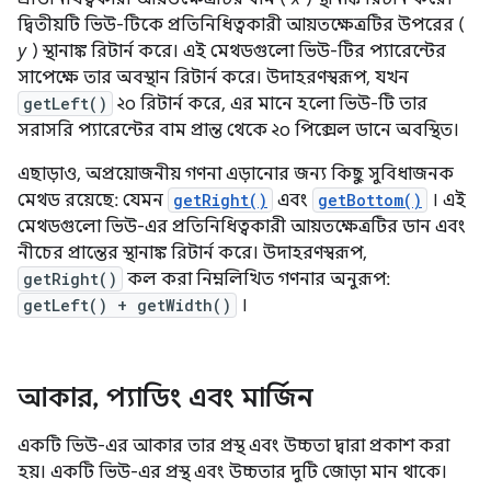
দ্বিতীয়টি ভিউ-টিকে প্রতিনিধিত্বকারী আয়তক্ষেত্রটির উপরের (
y
) স্থানাঙ্ক রিটার্ন করে। এই মেথডগুলো ভিউ-টির প্যারেন্টের
সাপেক্ষে তার অবস্থান রিটার্ন করে। উদাহরণস্বরূপ, যখন
getLeft()
২০ রিটার্ন করে, এর মানে হলো ভিউ-টি তার
সরাসরি প্যারেন্টের বাম প্রান্ত থেকে ২০ পিক্সেল ডানে অবস্থিত।
এছাড়াও, অপ্রয়োজনীয় গণনা এড়ানোর জন্য কিছু সুবিধাজনক
মেথড রয়েছে: যেমন
getRight()
এবং
getBottom()
। এই
মেথডগুলো ভিউ-এর প্রতিনিধিত্বকারী আয়তক্ষেত্রটির ডান এবং
নীচের প্রান্তের স্থানাঙ্ক রিটার্ন করে। উদাহরণস্বরূপ,
getRight()
কল করা নিম্নলিখিত গণনার অনুরূপ:
getLeft() + getWidth()
।
আকার
,
প্যাডিং এবং মার্জিন
একটি ভিউ-এর আকার তার প্রস্থ এবং উচ্চতা দ্বারা প্রকাশ করা
হয়। একটি ভিউ-এর প্রস্থ এবং উচ্চতার দুটি জোড়া মান থাকে।