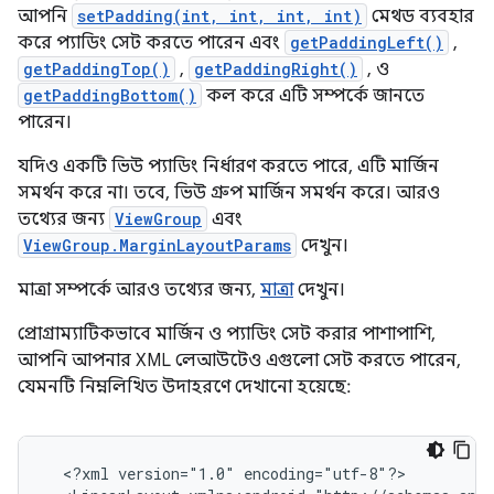
আপনি
setPadding(int, int, int, int)
মেথড ব্যবহার
করে প্যাডিং সেট করতে পারেন এবং
getPaddingLeft()
,
getPaddingTop()
,
getPaddingRight()
, ও
getPaddingBottom()
কল করে এটি সম্পর্কে জানতে
পারেন।
যদিও একটি ভিউ প্যাডিং নির্ধারণ করতে পারে, এটি মার্জিন
সমর্থন করে না। তবে, ভিউ গ্রুপ মার্জিন সমর্থন করে। আরও
তথ্যের জন্য
ViewGroup
এবং
ViewGroup.MarginLayoutParams
দেখুন।
মাত্রা সম্পর্কে আরও তথ্যের জন্য,
মাত্রা
দেখুন।
প্রোগ্রাম্যাটিকভাবে মার্জিন ও প্যাডিং সেট করার পাশাপাশি,
আপনি আপনার XML লেআউটেও এগুলো সেট করতে পারেন,
যেমনটি নিম্নলিখিত উদাহরণে দেখানো হয়েছে:
<?xml
version="1.0"