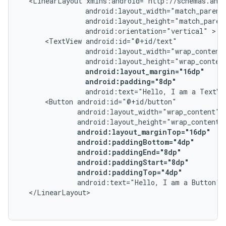
<LinearLayout
android:orientation="vertical"
<TextView
android:padding="8dp"
android:text="Hello,
I
am
a
TextVi
<Button
android:paddingTop="4dp"
android:text="Hello,
I
am
a
Button"