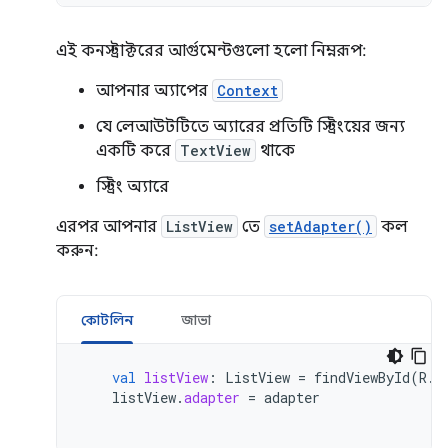
এই কনস্ট্রাক্টরের আর্গুমেন্টগুলো হলো নিম্নরূপ:
আপনার অ্যাপের
Context
যে লেআউটটিতে অ্যারের প্রতিটি স্ট্রিংয়ের জন্য
একটি করে
TextView
থাকে
স্ট্রিং অ্যারে
এরপর আপনার
ListView
তে
setAdapter()
কল
করুন:
কোটলিন
জাভা
val
listView
:
ListView
=
findViewById
(
R
.
i
listView
.
adapter
=
adapter