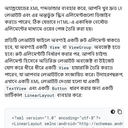
অ্যান্ড্রয়েডের XML শব্দভান্ডার ব্যবহার করে, আপনি খুব দ্রুত UI
লেআউট এবং এর অন্তর্ভুক্ত স্ক্রিন এলিমেন্টগুলো ডিজাইন
করতে পারেন, ঠিক যেভাবে HTML-এ একাধিক নেস্টেড
এলিমেন্টের মাধ্যমে ওয়েব পেজ তৈরি করা হয়।
প্রতিটি লেআউট ফাইলে অবশ্যই একটি রুট এলিমেন্ট থাকতে
হবে, যা অবশ্যই একটি
View
বা
ViewGroup
অবজেক্ট হতে
হবে। রুট এলিমেন্টটি নির্ধারণ করার পর, আপনি চাইল্ড
এলিমেন্ট হিসেবে অতিরিক্ত লেআউট অবজেক্ট বা উইজেট
যোগ করে ধীরে ধীরে একটি
View
হায়ারার্কি তৈরি করতে
পারেন, যা আপনার লেআউটকে সংজ্ঞায়িত করে। উদাহরণস্বরূপ,
এখানে একটি XML লেআউট দেওয়া হলো যা একটি
TextView
এবং একটি
Button
ধারণ করার জন্য একটি
ভার্টিকাল
LinearLayout
ব্যবহার করে:
<?xml
version="1.0"
encoding="utf-8"?>

<LinearLayout