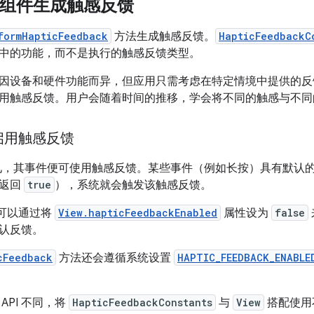
组件生成触感反馈
formHapticFeedback
方法生成触感反馈。
HapticFeedbackC
中的功能，而不是执行的触感反馈类型。
因设备和硬件功能而异，但应用只需考虑在特定情境中提供的反
用触感反馈。用户会随着时间的推移，学会将不同的触感与不同
启用触感反馈
，其事件便可使用触感反馈。某些事件（例如长按）具有默认
（返回
true
），系统就会触发该触感反馈。
可以通过将
View.hapticFeedbackEnabled
属性设为
false
认反馈。
cFeedback
方法还会遵循系统设置
HAPTIC_FEEDBACK_ENABLE
API 不同，将
HapticFeedbackConstants
与
View
搭配使用