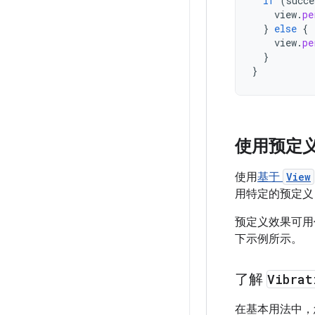
if
(
succe
view
.
pe
}
else
{
view
.
pe
}
}
使用预定
使用
基于
View
用特定的预定
预定义效果可
下示例所示。
了解
Vibrat
在基本用法中，