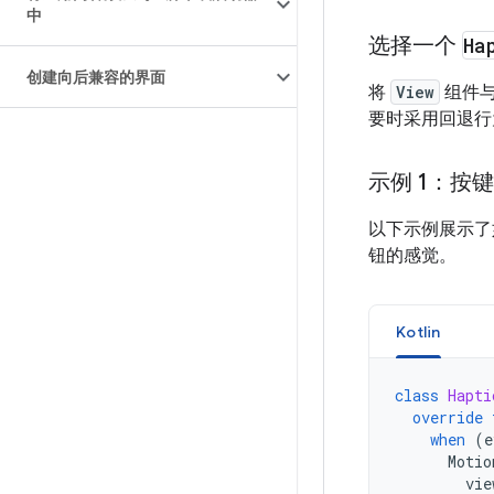
中
选择一个
Ha
创建向后兼容的界面
将
View
组件
要时采用回退行
示例 1：按
以下示例展示了
钮的感觉。
Kotlin
class
Hapti
override
when
(
e
Motio
vie