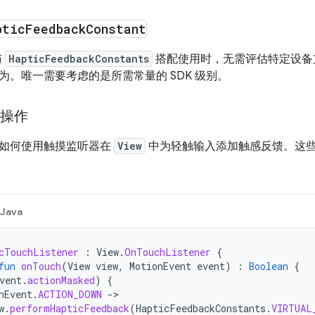
ptic
Feedback
Constant
与
HapticFeedbackConstants
搭配使用时，无需评估特定设备
为。唯一需要考虑的是所需常量的 SDK 级别。
键操作
如何使用触摸监听器在
View
中为轻触输入添加触感反馈。这
Java
cTouchListener
:
View
.
OnTouchListener
{
fun
onTouch
(
View
view
,
MotionEvent
event
)
:
Boolean
{
vent
.
actionMasked
)
{
nEvent
.
ACTION_DOWN
->
w
.
performHapticFeedback
(
HapticFeedbackConstants
.
VIRTUAL