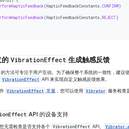
ssful
)
{
rformHapticFeedback
(
HapticFeedbackConstants
.
CONFIRM
)
rformHapticFeedback
(
HapticFeedbackConstants
.
REJECT
)
义的
Vibration
Effect
生成触感反馈
的方法可专注于用户互动。为了确保整个系统的一致性，建议
义
VibrationEffect
API 来实现自定义触感反馈效果。
用作
VibrationEffect
常量
，您可以使用
Vibrator
服务检查
ion
Effect
API 的设备支持
您无需检查是否支持各个
VibrationEffect
API。
Vibrator.