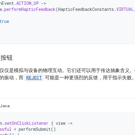
nEvent
.
ACTION_UP
->
w
.
performHapticFeedback
(
HapticFeedbackConstants
.
VIRTUAL
true
交按钮
仅仅是模拟与设备的物理互动。它们还可以用于传达抽象含义
轻的振动，而
REJECT
可能是一种更强烈的反馈，用于指示失败
Java
n
.
setOnClickListener
{
view
->
ssful
=
performSubmit
()