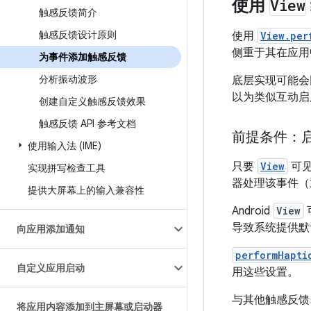
使用
View
触感反馈简介
触感反馈设计原则
使用
View.per
侧重于其在应用
为事件添加触感反馈
分析振动波形
底层实现可能会
以为类似互动启
创建自定义触感反馈效果
触感反馈 API 参考文档
前提条件：
使用输入法 (IME)
只要
View
可见
实现拼写检查工具
器处理该事件
提供大屏幕上的输入兼容性
Android
View
导致系统提供默
向应用添加通知
performHapti
自定义应用启动
用这些设置。
与其他触感反馈 
将应用内容添加到主屏幕或启动器