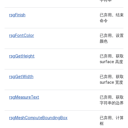
字符串
rsgFinish
已弃用
。结束渲
命令
rsgFontColor
已弃用
。设置字
颜色
rsgGetHeight
已弃用
。获取
surface 高度
rsgGetWidth
已弃用
。获取
surface 宽度
rsgMeasureText
已弃用
。获取文
字符串的边界框
rsgMeshComputeBoundingBox
已弃用
。计算边
框