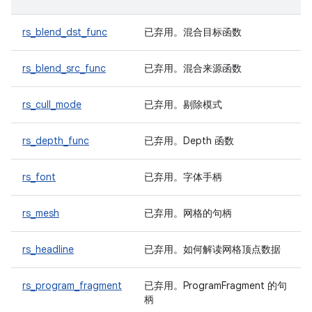
rs_blend_dst_func
已弃用
。混合目标函数
rs_blend_src_func
已弃用
。混合来源函数
rs_cull_mode
已弃用
。剔除模式
rs_depth_func
已弃用
。Depth 函数
rs_font
已弃用
。字体手柄
rs_mesh
已弃用
。网格的句柄
rs_headline
已弃用
。如何解读网格顶点数据
rs_program_fragment
已弃用
。ProgramFragment 的句
柄