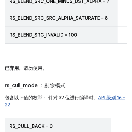
RS_BLEND_SRC_ONE_MINUS_DST_ALPHA = 7
RS_BLEND_SRC_SRC_ALPHA_SATURATE = 8
RS_BLEND_SRC_INVALID = 100
已弃用
。请勿使用。
rs
_
cull
_
mode
：剔除模式
包含以下值的枚举： 针对 32 位进行编译时。
API 级别 16 -
22
RS_CULL_BACK = 0