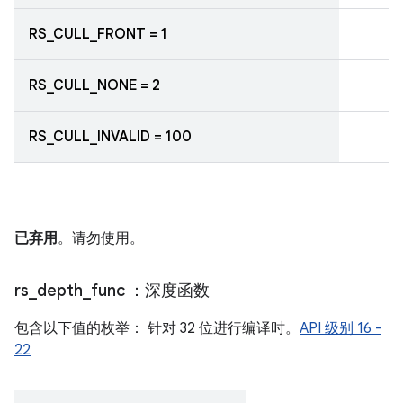
RS_CULL_FRONT = 1
RS_CULL_NONE = 2
RS_CULL_INVALID = 100
已弃用
。请勿使用。
rs
_
depth
_
func
：深度函数
包含以下值的枚举： 针对 32 位进行编译时。
API 级别 16 -
22