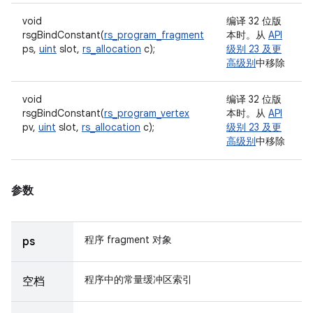
void
编译 32 位版
rsgBindConstant(
rs_program_fragment
本时。从
API
ps,
uint
slot,
rs_allocation
c);
级别 23 及更
高级别
中移除
void
编译 32 位版
rsgBindConstant(
rs_program_vertex
本时。从
API
pv,
uint
slot,
rs_allocation
c);
级别 23 及更
高级别
中移除
参数
程序 fragment 对象
ps
程序中的常量缓冲区索引
空档