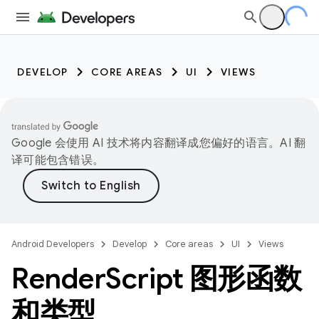
DEVELOP
CORE AREAS
UI
VIEWS
Google 会使用 AI 技术将内容翻译成您偏好的语言。AI 翻
译可能包含错误。
Android Developers
Develop
Core areas
UI
Views
Render
Script 图形函数
和类型