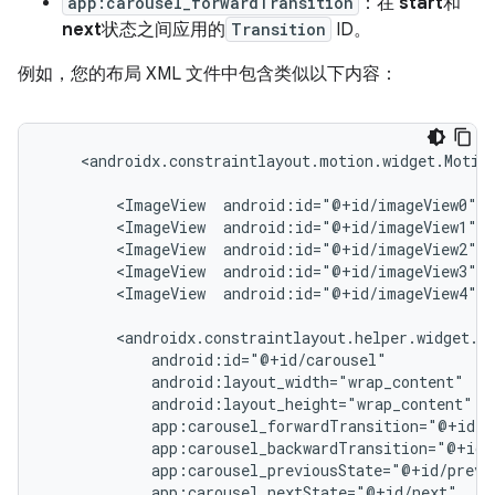
app:carousel_forwardTransition
：在
start
和
next
状态之间应用的
Transition
ID。
例如，您的布局 XML 文件中包含类似以下内容：
<androidx.constraintlayout.motion.widget.Motio
<ImageView
android:id="@+id/imageView0"
.
<ImageView
android:id="@+id/imageView1"
.
<ImageView
android:id="@+id/imageView2"
.
<ImageView
android:id="@+id/imageView3"
.
<ImageView
android:id="@+id/imageView4"
.