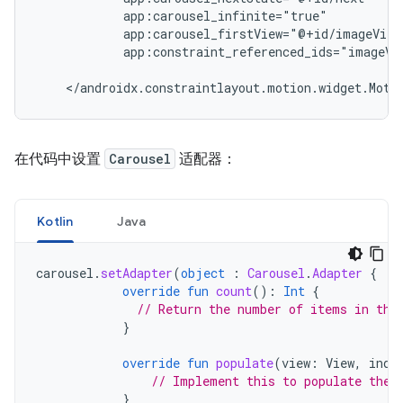
app:constraint_referenced_ids="imageVi
在代码中设置
Carousel
适配器：
Kotlin
Java
carousel
.
setAdapter
(
object
:
Carousel
.
Adapter
{
override
fun
count
():
Int
{
// Return the number of items in the
}
override
fun
populate
(
view
:
View
,
inde
// Implement this to populate the 
}