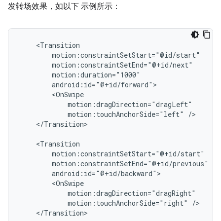
发转场效果，如以下 示例所示：
motion:touchAnchorSide="left"
</Transition>

motion:touchAnchorSide="right"