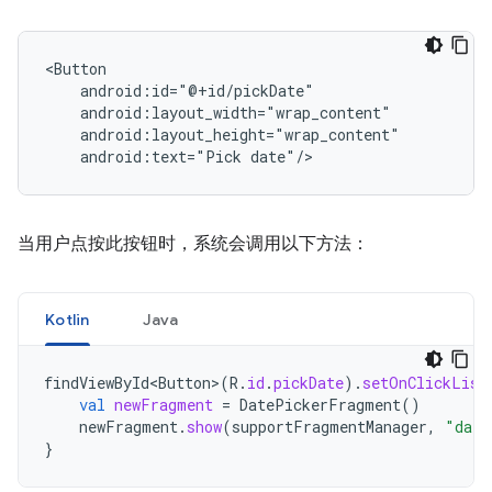
android:text="Pick
date"/>
当用户点按此按钮时，系统会调用以下方法：
Kotlin
Java
findViewById<Button>
(
R
.
id
.
pickDate
).
setOnClickList
val
newFragment
=
DatePickerFragment
()
newFragment
.
show
(
supportFragmentManager
,
"date
}