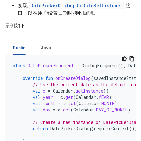
实现
DatePickerDialog.OnDateSetListener
接
口，以在用户设置日期时接收回调。
示例如下：
Kotlin
Java
class
DatePickerFragment
:
DialogFragment
(),
Date
override
fun
onCreateDialog
(
savedInstanceState
// Use the current date as the default date
val
c
=
Calendar
.
getInstance
()
val
year
=
c
.
get
(
Calendar
.
YEAR
)
val
month
=
c
.
get
(
Calendar
.
MONTH
)
val
day
=
c
.
get
(
Calendar
.
DAY_OF_MONTH
)
// Create a new instance of DatePickerDial
return
DatePickerDialog
(
requireContext
(),