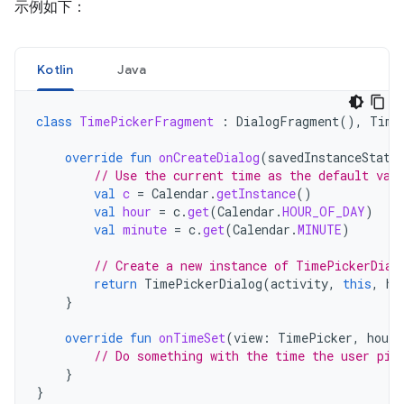
示例如下：
Kotlin
Java
class
TimePickerFragment
:
DialogFragment
(),
Time
override
fun
onCreateDialog
(
savedInstanceState
// Use the current time as the default val
val
c
=
Calendar
.
getInstance
()
val
hour
=
c
.
get
(
Calendar
.
HOUR_OF_DAY
)
val
minute
=
c
.
get
(
Calendar
.
MINUTE
)
// Create a new instance of TimePickerDial
return
TimePickerDialog
(
activity
,
this
,
ho
}
override
fun
onTimeSet
(
view
:
TimePicker
,
hourO
// Do something with the time the user pic
}
}