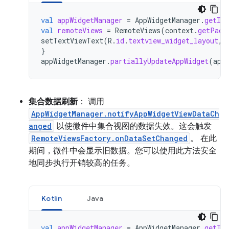
val
appWidgetManager
=
AppWidgetManager
.
getIns
val
remoteViews
=
RemoteViews
(
context
.
getPack
setTextViewText
(
R
.
id
.
textview_widget_layout
,
}
appWidgetManager
.
partiallyUpdateAppWidget
(
app
集合数据刷新
： 调用
AppWidgetManager.notifyAppWidgetViewDataCh
anged
以使微件中集合视图的数据失效。这会触发
RemoteViewsFactory.onDataSetChanged
。 在此
期间，微件中会显示旧数据。您可以使用此方法安全
地同步执行开销较高的任务。
Kotlin
Java
val
appWidgetManager
=
AppWidgetManager
.
getIns