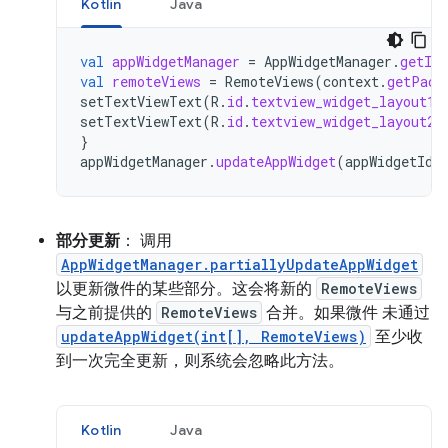
Kotlin
Java
val
appWidgetManager
=
AppWidgetManager
.
getIns
val
remoteViews
=
RemoteViews
(
context
.
getPack
setTextViewText
(
R
.
id
.
textview_widget_layout1
,
setTextViewText
(
R
.
id
.
textview_widget_layout2
,
}
appWidgetManager
.
updateAppWidget
(
appWidgetId
,
部分更新
： 调用
AppWidgetManager.partiallyUpdateAppWidget
以更新微件的某些部分。这会将新的
RemoteViews
与之前提供的
RemoteViews
合并。如果微件 未通过
updateAppWidget(int[], RemoteViews)
至少收
到一次完全更新，则系统会忽略此方法。
Kotlin
Java