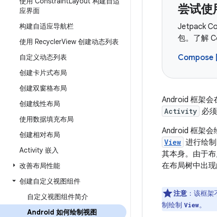
使用 Constraint
Layout 构建自适
尝试使用
应界面
构建自适应导航栏
Jetpack
包。了解 C
使用 Recycler
View 创建动态列表
自定义动态列表
Compose
创建卡片式布局
创建双窗格布局
Android 框架
创建线性布局
Activity
必须
使用数据填充布局
Android
创建相对布局
View
进行绘制
Activity 嵌入
其本身。由于布
在布局树中出现
改善布局性能
创建自定义视图组件
注意
：该框架
自定义视图组件简介
制绘制
。
View
Android 如何绘制视图