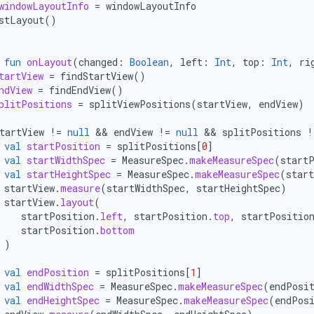
windowLayoutInfo
=
windowLayoutInfo
stLayout
()
fun
onLayout
(
changed
:
Boolean
,
left
:
Int
,
top
:
Int
,
ri
tartView
=
findStartView
()
ndView
=
findEndView
()
plitPositions
=
splitViewPositions
(
startView
,
endView
)
tartView
!=
null
&&
endView
!=
null
&&
splitPositions
!
val
startPosition
=
splitPositions
[
0
]
val
startWidthSpec
=
MeasureSpec
.
makeMeasureSpec
(
start
val
startHeightSpec
=
MeasureSpec
.
makeMeasureSpec
(
star
startView
.
measure
(
startWidthSpec
,
startHeightSpec
)
startView
.
layout
(
startPosition
.
left
,
startPosition
.
top
,
startPositio
startPosition
.
bottom
)
val
endPosition
=
splitPositions
[
1
]
val
endWidthSpec
=
MeasureSpec
.
makeMeasureSpec
(
endPosi
val
endHeightSpec
=
MeasureSpec
.
makeMeasureSpec
(
endPos