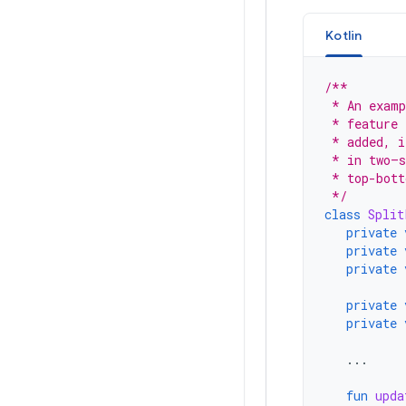
Kotlin
/**
 * An examp
 * feature 
 * added, i
 * in two—s
 * top-bott
 */
class
Split
private
private
private
private
private
...
fun
upda