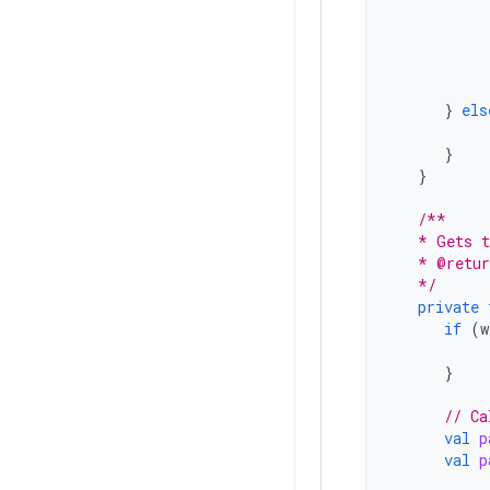
}
els
}
}
/**
   * Gets t
   * @retur
   */
private
if
(
w
}
// Ca
val
p
val
p