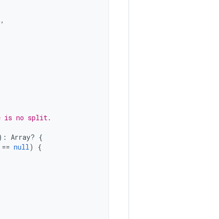
t
,
e is no split.
)
:
Array
? 
{
==
null
)
{