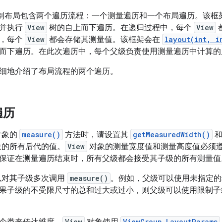
 框架绘制布局包含两个遍历流程：一个测量遍历和一个布局遍历。该
，并执行
View
树的自上而下遍历。在递归过程中，每个
View
时，每个
View
都会存储其测量值。该框架会在
layout(int, i
而下遍历。在此次遍历中，每个父级负责使用测量遍历中计算的
细地介绍了布局流程的两个遍历。
遍历
对象的
measure()
方法时，请设置其
getMeasuredWidth()
的所有后代的值。
View
对象的测量宽度值和测量高度值必须
保证在测量遍历结束时，所有父级都会接受其子级的所有测量值
以对其子级多次调用
measure()
。例如，父级可以使用未指定的
果子级的不受限尺寸的总和过大或过小，则父级可以使用限制子
View
ViewGroup.LayoutParams