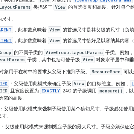
个类来传达维度。
对象使用
LayoutParams
类描述了
View
的首选宽度和高度。针对每个
的尺寸。
ARENT
，此参数意味着
View
的首选尺寸是其父级的尺寸（负
NTENT
，此参数意味着
View
的首选尺寸恰好足以容纳其内容（
Group
的不同子类的
ViewGroup.LayoutParams
子类。例如，
youtParams
子类，其中包括可使子级
View
对象水平居中和垂
对象用于在树中将要求从父级下推到子级。
MeasureSpec
可以
IED
：父级使用此模式来确定子级
View
的目标维度。例如，
IED
且宽度设置为
EXACTLY
240 的子级调用
measure()
，以
所需的高度。
：父级使用此模式来强制子级使用某个确切尺寸。子级必须使用
尺寸。
：父级使用此模式来强制规定子级的最大尺寸。子级必须保证