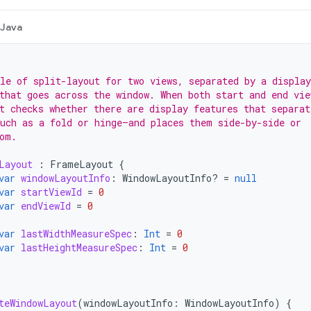
Java
le of split-layout for two views, separated by a display
that goes across the window. When both start and end vie
t checks whether there are display features that separat
uch as a fold or hinge—and places them side-by-side or
om.
Layout
:
FrameLayout
{
var
windowLayoutInfo
:
WindowLayoutInfo? 
=
null
var
startViewId
=
0
var
endViewId
=
0
var
lastWidthMeasureSpec
:
Int
=
0
var
lastHeightMeasureSpec
:
Int
=
0
teWindowLayout
(
windowLayoutInfo
:
WindowLayoutInfo
)
{