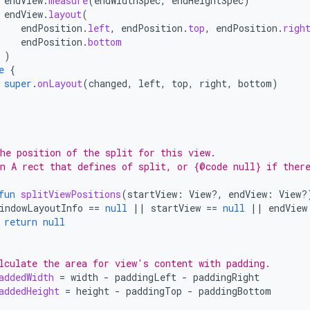
endView
.
measure
(
endWidthSpec
,
endHeightSpec
)
endView
.
layout
(
endPosition
.
left
,
endPosition
.
top
,
endPosition
.
righ
endPosition
.
bottom
)
e
{
super
.
onLayout
(
changed
,
left
,
top
,
right
,
bottom
)
he position of the split for this view.
n A rect that defines of split, or {@code null} if ther
fun
splitViewPositions
(
startView
:
View?,
endView
:
View?
indowLayoutInfo
==
null
||
startView
==
null
||
endView
return
null
lculate the area for view's content with padding.
addedWidth
=
width
-
paddingLeft
-
paddingRight
addedHeight
=
height
-
paddingTop
-
paddingBottom