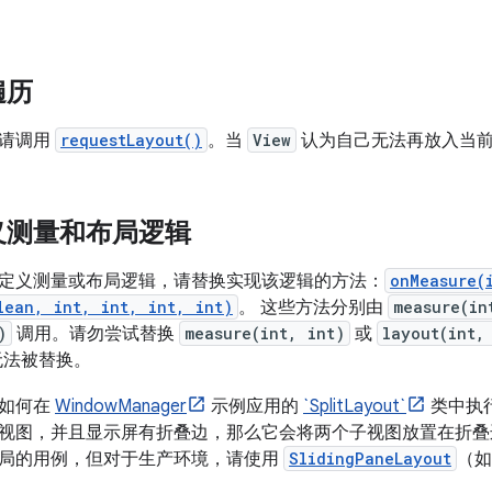
遍历
，请调用
requestLayout()
。当
View
认为自己无法再放入当前
义测量和布局逻辑
定义测量或布局逻辑，请替换实现该逻辑的方法：
onMeasure(
lean, int, int, int, int)
。 这些方法分别由
measure(in
)
调用。请勿尝试替换
measure(int, int)
或
layout(int,
无法被替换。
了如何在
WindowManager
示例应用的
`SplitLayout`
类中执
视图，并且显示屏有折叠边，那么它会将两个子视图放置在折叠
局的用例，但对于生产环境，请使用
SlidingPaneLayout
（如