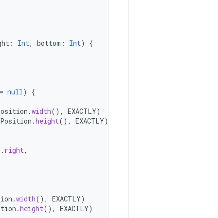
ght
:
Int
,
bottom
:
Int
)
{
=
null
)
{
Position
.
width
(),
EXACTLY
)
tPosition
.
height
(),
EXACTLY
)
n
.
right
,
tion
.
width
(),
EXACTLY
)
ition
.
height
(),
EXACTLY
)