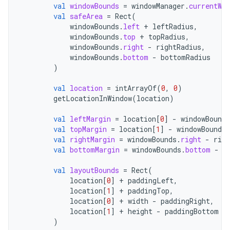
val
windowBounds
=
windowManager
.
currentWin
val
safeArea
=
Rect
(
windowBounds
.
left
+
leftRadius
,
windowBounds
.
top
+
topRadius
,
windowBounds
.
right
-
rightRadius
,
windowBounds
.
bottom
-
bottomRadius
)
val
location
=
intArrayOf
(
0
,
0
)
getLocationInWindow
(
location
)
val
leftMargin
=
location
[
0
]
-
windowBounds
val
topMargin
=
location
[
1
]
-
windowBounds
.
val
rightMargin
=
windowBounds
.
right
-
righ
val
bottomMargin
=
windowBounds
.
bottom
-
b
val
layoutBounds
=
Rect
(
location
[
0
]
+
paddingLeft
,
location
[
1
]
+
paddingTop
,
location
[
0
]
+
width
-
paddingRight
,
location
[
1
]
+
height
-
paddingBottom
)