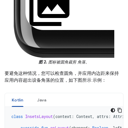
图 2.
图标被圆角裁剪 角落。
要避免这种情况，您可以检查圆角，并应用内边距来保持
应用内容超出设备角落的位置，如下图所示 示例：
Kotlin
Java
class
InsetsLayout
(
context
:
Context
,
attrs
:
Attrib
override
fun
onLayout
(
changed
:
Boolean
,
left
: