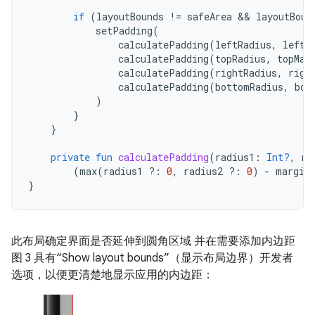
if
(
layoutBounds
!=
safeArea
&&
layoutBoun
setPadding
(
calculatePadding
(
leftRadius
,
leftM
calculatePadding
(
topRadius
,
topMar
calculatePadding
(
rightRadius
,
righ
calculatePadding
(
bottomRadius
,
bot
)
}
}
private
fun
calculatePadding
(
radius1
:
Int?
,
ra
(
max
(
radius1
?:
0
,
radius2
?:
0
)
-
margin
}
此布局确定界面是否延伸到圆角区域 并在需要添加内边距
图 3 具有“Show layout bounds”（显示布局边界）开发者
选项，以便更清楚地显示应用的内边距：