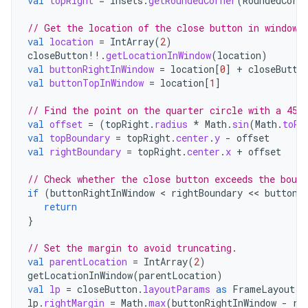
val
topRight
=
insets
.
getRoundedCorner
(
RoundedCorn
// Get the location of the close button in window 
val
location
=
IntArray
(
2
)
closeButton
!!
.
getLocationInWindow
(
location
)
val
buttonRightInWindow
=
location
[
0
]
+
closeButto
val
buttonTopInWindow
=
location
[
1
]
// Find the point on the quarter circle with a 45-
val
offset
=
(
topRight
.
radius
*
Math
.
sin
(
Math
.
toRa
val
topBoundary
=
topRight
.
center
.
y
-
offset
val
rightBoundary
=
topRight
.
center
.
x
+
offset
// Check whether the close button exceeds the bound
if
(
buttonRightInWindow
 < 
rightBoundary
 << 
buttonT
return
}
// Set the margin to avoid truncating.
val
parentLocation
=
IntArray
(
2
)
getLocationInWindow
(
parentLocation
)
val
lp
=
closeButton
.
layoutParams
as
FrameLayout
.
L
lp
.
rightMargin
=
Math
.
max
(
buttonRightInWindow
-
ri