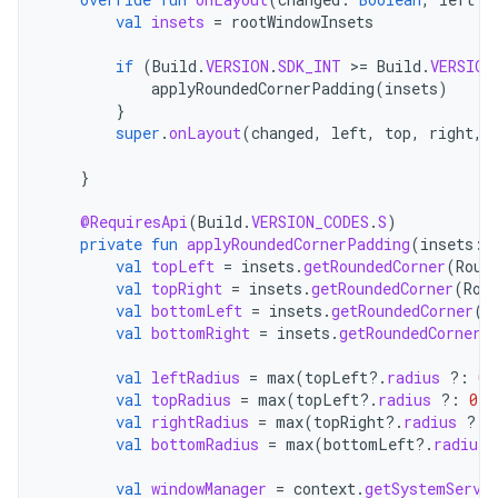
val
insets
=
rootWindowInsets
if
(
Build
.
VERSION
.
SDK_INT
>=
Build
.
VERSION
applyRoundedCornerPadding
(
insets
)
}
super
.
onLayout
(
changed
,
left
,
top
,
right
,
}
@RequiresApi
(
Build
.
VERSION_CODES
.
S
)
private
fun
applyRoundedCornerPadding
(
insets
:
val
topLeft
=
insets
.
getRoundedCorner
(
Roun
val
topRight
=
insets
.
getRoundedCorner
(
Rou
val
bottomLeft
=
insets
.
getRoundedCorner
(
R
val
bottomRight
=
insets
.
getRoundedCorner
(
val
leftRadius
=
max
(
topLeft
?.
radius
?:
0
,
val
topRadius
=
max
(
topLeft
?.
radius
?:
0
,
val
rightRadius
=
max
(
topRight
?.
radius
?:
val
bottomRadius
=
max
(
bottomLeft
?.
radius
val
windowManager
=
context
.
getSystemServi