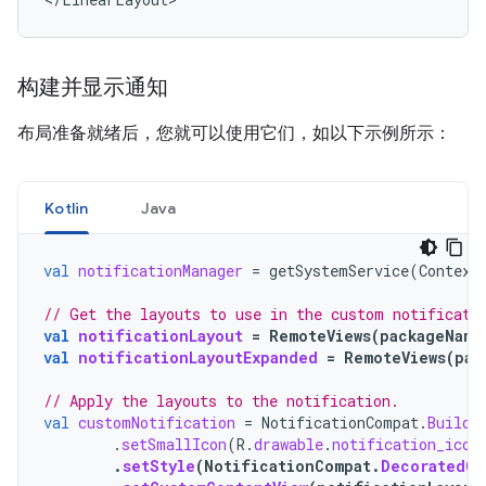
构建并显示通知
布局准备就绪后，您就可以使用它们，如以下示例所示：
Kotlin
Java
val
notificationManager
=
getSystemService
(
Context
// Get the layouts to use in the custom notificati
val
notificationLayout
=
RemoteViews
(
packageName
val
notificationLayoutExpanded
=
RemoteViews
(
pac
// Apply the layouts to the notification.
val
customNotification
=
NotificationCompat
.
Builde
.
setSmallIcon
(
R
.
drawable
.
notification_icon
.
setStyle
(
NotificationCompat
.
DecoratedCu