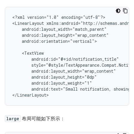
<?xml
version="1.0"
encoding="utf-8"?>

<LinearLayout
android:orientation="vertical">

android:text="Small
notification,
showing
large
布局可能如下所示：