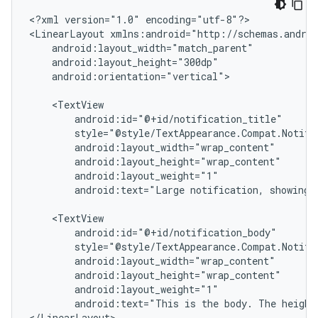
<?xml
version="1.0"
encoding="utf-8"?>

<LinearLayout
android:orientation="vertical">

android:text="Large
notification,
showing
android:text="This
is
the
body.
The
height