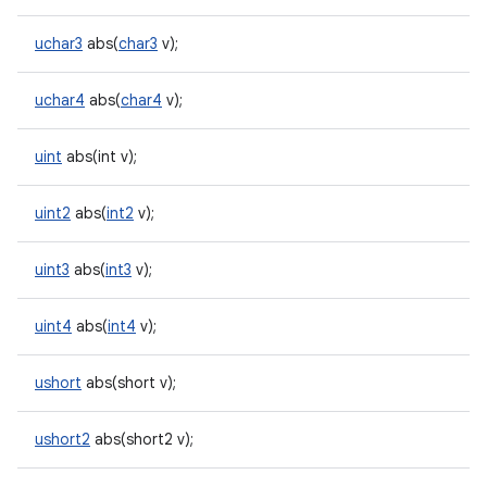
uchar3
abs(
char3
v);
uchar4
abs(
char4
v);
uint
abs(int v);
uint2
abs(
int2
v);
uint3
abs(
int3
v);
uint4
abs(
int4
v);
ushort
abs(short v);
ushort2
abs(short2 v);