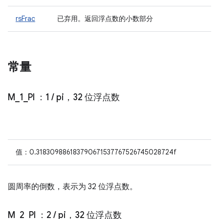
rsFrac
已弃用
。返回浮点数的小数部分
常量
M
_
1
_
PI
：1
/
pi，32 位浮点数
值：0.318309886183790671537767526745028724f
圆周率的倒数，表示为 32 位浮点数。
M
_
2
_
PI
：2
/
pi，32 位浮点数