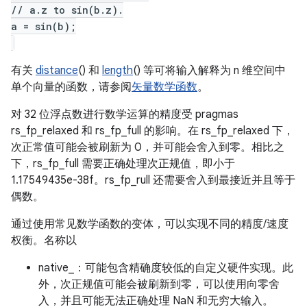
// a.z to sin(b.z).
a = sin(b);
有关
distance
() 和
length
() 等可将输入解释为 n 维空间中
单个向量的函数，请参阅
矢量数学函数
。
对 32 位浮点数进行数学运算的精度受 pragmas
rs_fp_relaxed 和 rs_fp_full 的影响。在 rs_fp_relaxed 下，
次正常值可能会被刷新为 0，并可能会舍入到零。相比之
下，rs_fp_full 需要正确处理次正规值，即小于
1.17549435e-38f。rs_fp_rull 还需要舍入到最接近并且等于
偶数。
通过使用常见数学函数的变体，可以实现不同的精度/速度
权衡。名称以
native_：可能包含精确度较低的自定义硬件实现。此
外，次正规值可能会被刷新到零，可以使用向零舍
入，并且可能无法正确处理 NaN 和无穷大输入。