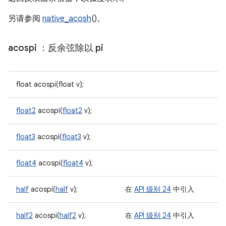
另请参阅
native_acosh
()。
acospi
：反余弦除以 pi
float acospi(float v);
float2
acospi(
float2
v);
float3
acospi(
float3
v);
float4
acospi(
float4
v);
half
acospi(
half
v);
在
API 级别 24
中引入
half2
acospi(
half2
v);
在
API 级别 24
中引入