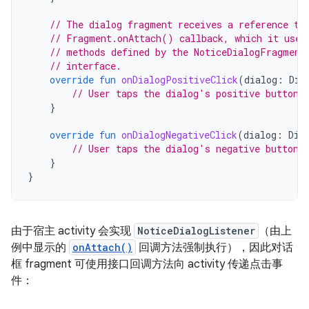
// The dialog fragment receives a reference to
// Fragment.onAttach() callback, which it uses
// methods defined by the NoticeDialogFragment
// interface.
override
fun
onDialogPositiveClick
(
dialog
:
Dia
// User taps the dialog's positive button.
}
override
fun
onDialogNegativeClick
(
dialog
:
Dia
// User taps the dialog's negative button.
}
}
由于宿主 activity 会实现
NoticeDialogListener
（由上
例中显示的
onAttach()
回调方法强制执行），因此对话
框 fragment 可使用接口回调方法向 activity 传递点击事
件：