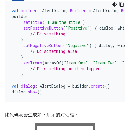
val
builder
:
AlertDialog
.
Builder
=
AlertDialog
.
Bui
builder
.
setTitle
(
"I am the title"
)
.
setPositiveButton
(
"Positive"
)
{
dialog
,
which
// Do something.
}
.
setNegativeButton
(
"Negative"
)
{
dialog
,
which
// Do something else.
}
.
setItems
(
arrayOf
(
"Item One"
,
"Item Two"
,
"It
// Do something on item tapped.
}
val
dialog
:
AlertDialog
=
builder
.
create
()
dialog
.
show
()
此代码段会生成如下所示的对话框：