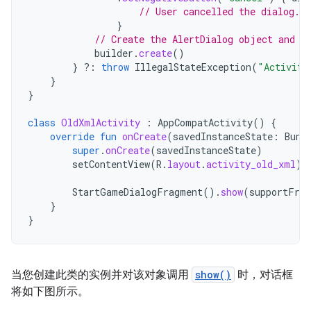
// User cancelled the dialog.
}
// Create the AlertDialog object and r
builder
.
create
()
}
?:
throw
IllegalStateException
(
"Activity
}
}
class
OldXmlActivity
:
AppCompatActivity
()
{
override
fun
onCreate
(
savedInstanceState
:
Bund
super
.
onCreate
(
savedInstanceState
)
setContentView
(
R
.
layout
.
activity_old_xml
)
StartGameDialogFragment
().
show
(
supportFrag
}
}
当您创建此类的实例并对该对象调用
show()
时，对话框
将如下图所示。