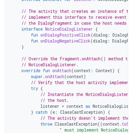
// The activity that creates an instance of th
// implement this interface to receive event c
// the DialogFragment in case the host needs t
interface
NoticeDialogListener
{
fun
onDialogPositiveClick
(
dialog
:
DialogFr
fun
onDialogNegativeClick
(
dialog
:
DialogFr
}
// Override the Fragment.onAttach() method to 
// NoticeDialogListener.
override
fun
onAttach
(
context
:
Context
)
{
super
.
onAttach
(
context
)
// Verify that the host activity implement
try
{
// Instantiate the NoticeDialogListene
// the host.
listener
=
context
as
NoticeDialogList
}
catch
(
e
:
ClassCastException
)
{
// The activity doesn't implement the 
throw
ClassCastException
((
context
.
toSt
" must implement NoticeDialogL