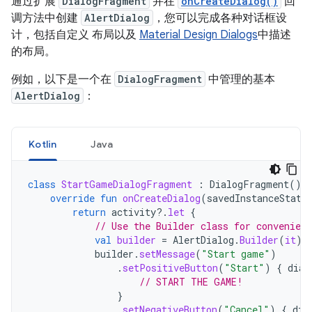
通过扩展
DialogFragment
并在
onCreateDialog()
回
调方法中创建
AlertDialog
，您可以完成各种对话框设
计，包括自定义 布局以及
Material Design Dialogs
中描述
的布局。
例如，以下是一个在
DialogFragment
中管理的基本
AlertDialog
：
Kotlin
Java
class
StartGameDialogFragment
:
DialogFragment
()
override
fun
onCreateDialog
(
savedInstanceState
return
activity
?.
let
{
// Use the Builder class for convenient
val
builder
=
AlertDialog
.
Builder
(
it
)
builder
.
setMessage
(
"Start game"
)
.
setPositiveButton
(
"Start"
)
{
dial
// START THE GAME!
}
.
setNegativeButton
(
"Cancel"
)
{
dia