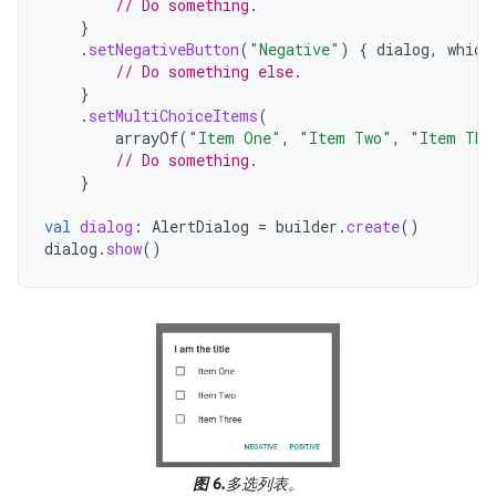
// Do something.
}
.
setNegativeButton
(
"Negative"
)
{
dialog
,
which
// Do something else.
}
.
setMultiChoiceItems
(
arrayOf
(
"Item One"
,
"Item Two"
,
"Item Thr
// Do something.
}
val
dialog
:
AlertDialog
=
builder
.
create
()
dialog
.
show
()
图 6.
多选列表。