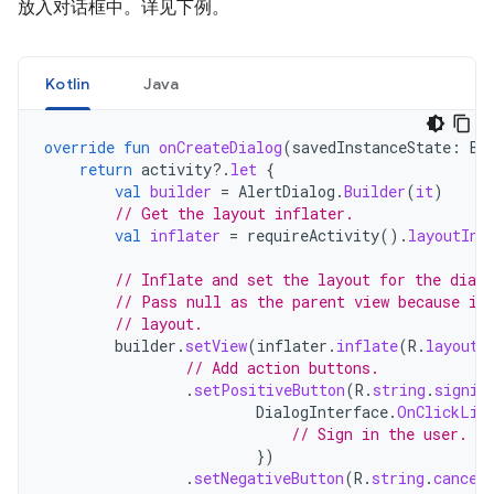
放入对话框中。详见下例。
Kotlin
Java
override
fun
onCreateDialog
(
savedInstanceState
:
Bu
return
activity
?.
let
{
val
builder
=
AlertDialog
.
Builder
(
it
)
// Get the layout inflater.
val
inflater
=
requireActivity
().
layoutInf
// Inflate and set the layout for the dialo
// Pass null as the parent view because it
// layout.
builder
.
setView
(
inflater
.
inflate
(
R
.
layout
.
// Add action buttons.
.
setPositiveButton
(
R
.
string
.
signin
DialogInterface
.
OnClickLis
// Sign in the user.
})
.
setNegativeButton
(
R
.
string
.
cancel