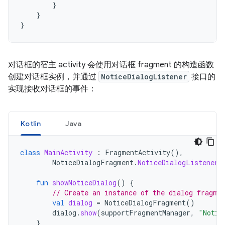
}
}
}
对话框的宿主 activity 会使用对话框 fragment 的构造函数
创建对话框实例，并通过
NoticeDialogListener
接口的
实现接收对话框的事件：
Kotlin
Java
class
MainActivity
:
FragmentActivity
(),
NoticeDialogFragment
.
NoticeDialogListener
fun
showNoticeDialog
()
{
// Create an instance of the dialog fragme
val
dialog
=
NoticeDialogFragment
()
dialog
.
show
(
supportFragmentManager
,
"Notic
}