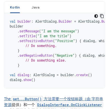
Kotlin
Java
val
builder
:
AlertDialog
.
Builder
=
AlertDialog
.
Bui
builder
.
setMessage
(
"I am the message"
)
.
setTitle
(
"I am the title"
)
.
setPositiveButton
(
"Positive"
)
{
dialog
,
which
// Do something.
}
.
setNegativeButton
(
"Negative"
)
{
dialog
,
which
// Do something else.
}
val
dialog
:
AlertDialog
=
builder
.
create
()
dialog
.
show
()
The
set...Button()
方法需要一个按钮标题（由 字符串
资源
提供）和一个
DialogInterface.OnClickListener