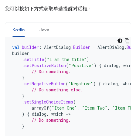
您可以按如下方式获取单选提醒对话框：
Kotlin
Java
val
builder
:
AlertDialog
.
Builder
=
AlertDialog
.
Bui
builder
.
setTitle
(
"I am the title"
)
.
setPositiveButton
(
"Positive"
)
{
dialog
,
which
// Do something.
}
.
setNegativeButton
(
"Negative"
)
{
dialog
,
which
// Do something else.
}
.
setSingleChoiceItems
(
arrayOf
(
"Item One"
,
"Item Two"
,
"Item Thr
)
{
dialog
,
which
-
// Do something.
}