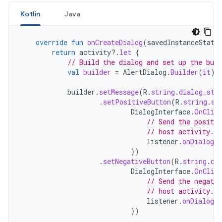
Kotlin
Java
override
fun
onCreateDialog
(
savedInstanceState
return
activity
?.
let
{
// Build the dialog and set up the butt
val
builder
=
AlertDialog
.
Builder
(
it
)
builder
.
setMessage
(
R
.
string
.
dialog_sta
.
setPositiveButton
(
R
.
string
.
st
DialogInterface
.
OnClic
// Send the positiv
// host activity.
listener
.
onDialogP
})
.
setNegativeButton
(
R
.
string
.
ca
DialogInterface
.
OnClic
// Send the negativ
// host activity.
listener
.
onDialogNe
})