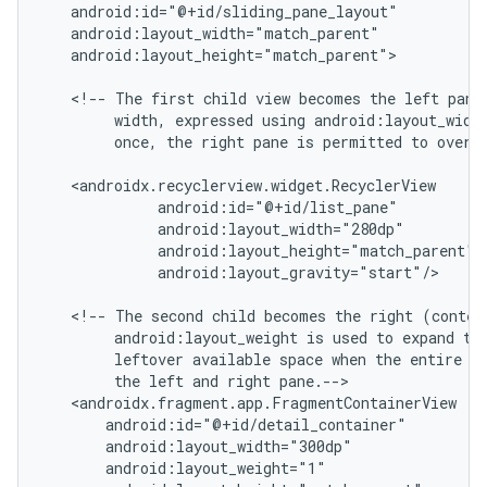
android:layout_height="match_parent">

<!--
The
first
child
view
becomes
the
left
pane
width,
expressed
using
android:layout_widt
once,
the
right
pane
is
permitted
to
overl
android:layout_gravity="start"/>

<!--
The
second
child
becomes
the
right
(conten
android:layout_weight
is
used
to
expand
th
leftover
available
space
when
the
entire
w
the
left
and
right