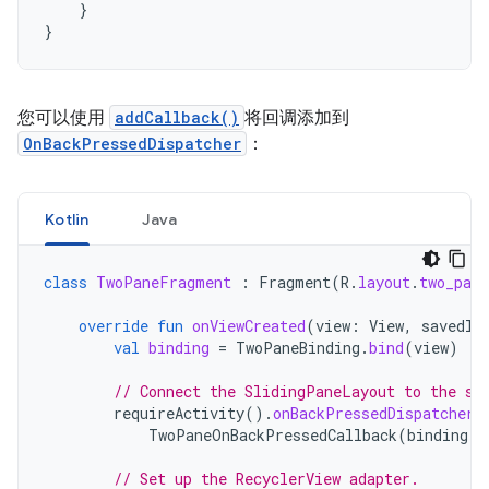
}
}
您可以使用
addCallback()
将回调添加到
OnBackPressedDispatcher
：
Kotlin
Java
class
TwoPaneFragment
:
Fragment
(
R
.
layout
.
two_pane
override
fun
onViewCreated
(
view
:
View
,
savedIn
val
binding
=
TwoPaneBinding
.
bind
(
view
)
// Connect the SlidingPaneLayout to the sy
requireActivity
().
onBackPressedDispatcher
.
TwoPaneOnBackPressedCallback
(
binding
.
s
// Set up the RecyclerView adapter.