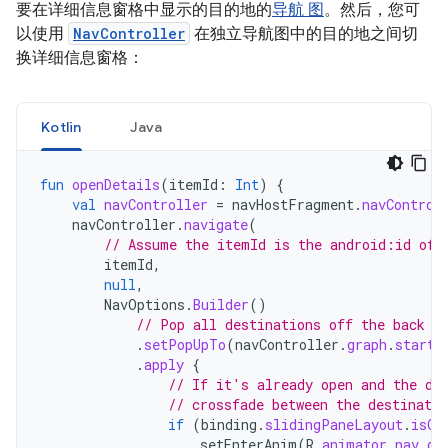
要在详细信息窗格中显示的目的地的
导航 图
。然后，您可
以使用
NavController
在独立导航图中的目的地之间切
换详细信息窗格：
Kotlin
Java
fun
openDetails
(
itemId
:
Int
)
{
val
navController
=
navHostFragment
.
navControl
navController
.
navigate
(
// Assume the itemId is the android:id of 
itemId
,
null
,
NavOptions
.
Builder
()
// Pop all destinations off the back s
.
setPopUpTo
(
navController
.
graph
.
startD
.
apply
{
// If it's already open and the de
// crossfade between the destinatio
if
(
binding
.
slidingPaneLayout
.
isOp
setEnterAnim
(
R
.
animator
.
nav_de