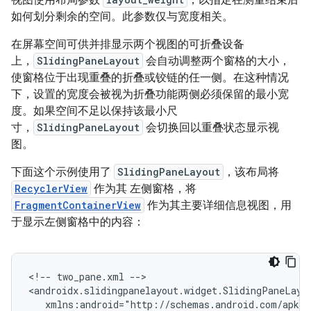
视图使用布局参数
，以指定在测量结束后
如何划分剩余的空间。此参数仅与宽度相关。
在屏幕空间可供并排显示两个视图的可折叠设备
上，
SlidingPaneLayout
会自动调整两个窗格的大小，
使窗格位于出现重叠的折叠或铰链的任一侧。在这种情况
下，设置的宽度会被视为折叠功能两侧必须保留的最小宽
度。如果空间不足以保持该最小尺
寸，
SlidingPaneLayout
会切换回以重叠状态显示视
图。
下面这个示例使用了
SlidingPaneLayout
，该布局将
RecyclerView
作为其 左侧窗格，将
FragmentContainerView
作为其主要详细信息视图，用
于显示左侧窗格中的内容：
<!--
two_pane.xml
-->
