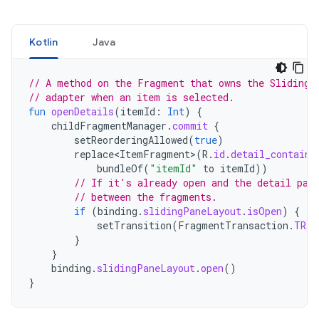
Kotlin
Java
// A method on the Fragment that owns the SlidingP
// adapter when an item is selected.
fun
openDetails
(
itemId
:
Int
)
{
childFragmentManager
.
commit
{
setReorderingAllowed
(
true
)
replace<ItemFragment>
(
R
.
id
.
detail_containe
bundleOf
(
"itemId"
to
itemId
))
// If it's already open and the detail pan
// between the fragments.
if
(
binding
.
slidingPaneLayout
.
isOpen
)
{
setTransition
(
FragmentTransaction
.
TRAN
}
}
binding
.
slidingPaneLayout
.
open
()
}