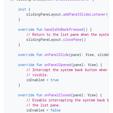
init
{
slidingPaneLayout
.
addPanelSlideListener
(
th
}
override
fun
handleOnBackPressed
()
{
// Return to the list pane when the system
slidingPaneLayout
.
closePane
()
}
override
fun
onPanelSlide
(
panel
:
View
,
slideOf
override
fun
onPanelOpened
(
panel
:
View
)
{
// Intercept the system back button when t
// visible.
isEnabled
=
true
}
override
fun
onPanelClosed
(
panel
:
View
)
{
// Disable intercepting the system back bu
// the list pane.
isEnabled
=
false