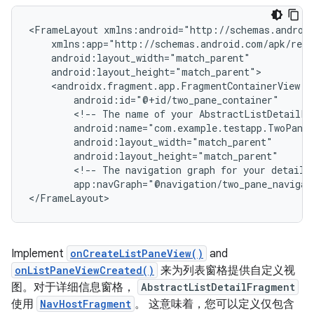
<FrameLayout
<!--
The
name
of
your
AbstractListDetailFr
<!--
The
navigation
graph
for
your
detail
app:navGraph="@navigation/two_pane_navigat
Implement
onCreateListPaneView()
and
onListPaneViewCreated()
来为列表窗格提供自定义视
图。对于详细信息窗格，
AbstractListDetailFragment
使用
NavHostFragment
。 这意味着，您可以定义仅包含