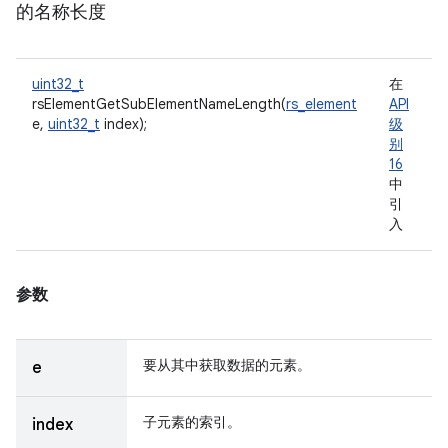
的名称长度
uint32_t
在
rsElementGetSubElementNameLength(
rs_element
API
e,
uint32_t
index);
级
别
16
中
引
入
参数
要从其中获取数据的元素。
e
子元素的索引。
index