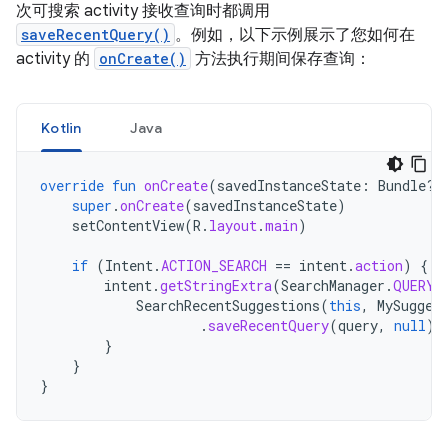
次可搜索 activity 接收查询时都调用
saveRecentQuery()
。例如，以下示例展示了您如何在
activity 的
onCreate()
方法执行期间保存查询：
Kotlin
Java
override
fun
onCreate
(
savedInstanceState
:
Bundle?)
super
.
onCreate
(
savedInstanceState
)
setContentView
(
R
.
layout
.
main
)
if
(
Intent
.
ACTION_SEARCH
==
intent
.
action
)
{
intent
.
getStringExtra
(
SearchManager
.
QUERY
)
SearchRecentSuggestions
(
this
,
MySugges
.
saveRecentQuery
(
query
,
null
)
}
}
}