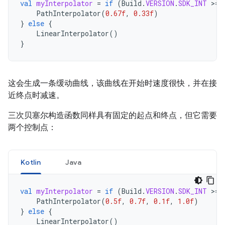
val
myInterpolator
=
if
(
Build
.
VERSION
.
SDK_INT
>
=
PathInterpolator
(
0.67f
,
0.33f
)
}
else
{
LinearInterpolator
()
}
这会生成一条缓动曲线，该曲线在开始时速度很快，并在接
近终点时减速。
三次贝塞尔构造函数同样具有固定的起点和终点，但它需要
两个控制点：
Kotlin
Java
val
myInterpolator
=
if
(
Build
.
VERSION
.
SDK_INT
>
=
PathInterpolator
(
0.5f
,
0.7f
,
0.1f
,
1.0f
)
}
else
{
LinearInterpolator
()