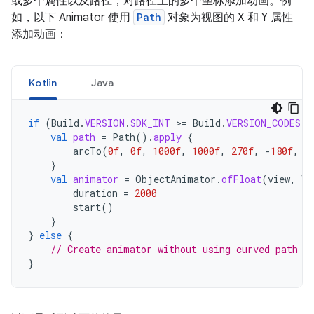
或多个属性以及路径，对路径上的多个坐标添加动画。例
如，以下 Animator 使用
Path
对象为视图的 X 和 Y 属性
添加动画：
Kotlin
Java
if
(
Build
.
VERSION
.
SDK_INT
>
=
Build
.
VERSION_CODES
.
L
val
path
=
Path
().
apply
{
arcTo
(
0f
,
0f
,
1000f
,
1000f
,
270f
,
-
180f
,
t
}
val
animator
=
ObjectAnimator
.
ofFloat
(
view
,
Vi
duration
=
2000
start
()
}
}
else
{
// Create animator without using curved path
}