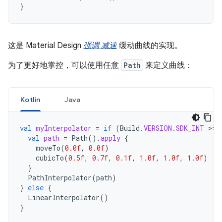
}
这是 Material Design
强调 减速
缓动曲线的实现。
为了更好地掌控，可以使用任意
Path
来定义曲线：
Kotlin
Java
val
myInterpolator
=
if
(
Build
.
VERSION
.
SDK_INT
>
=
val
path
=
Path
().
apply
{
moveTo
(
0.0f
,
0.0f
)
cubicTo
(
0.5f
,
0.7f
,
0.1f
,
1.0f
,
1.0f
,
1.0f
)
}
PathInterpolator
(
path
)
}
else
{
LinearInterpolator
()
}