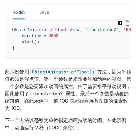
Kotlin
Java
ObjectAnimator
.
ofFloat
(
view
,
"translationX"
,
100f
)
duration
=
2000
start
()
}
此示例使用
ObjectAnimator.ofFloat()
方法，因为平移
值必须是浮点值。第一个参数是您想要添加动画的视图。第
二个参数是您要添加动画的属性。由于需要水平移动视图，
因此使用了
translationX
属性。最后一个参数是动画的
结束值。在此示例中，值 100 表示距离屏幕左侧的像素数
为 100。
下一个方法以毫秒为单位指定动画持续的时间。在此示例
中，动画运行 2 秒（2000 毫秒）。